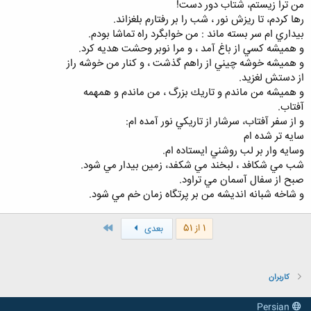
من ترا زيستم‌، شتاب دور دست‌!
رها كردم‌، تا ريزش نور ، شب را بر رفتارم بلغزاند.
بيداري ام سر بسته ماند : من خوابگرد راه تماشا بودم‌.
و هميشه كسي از باغ آمد ، و مرا نوبر وحشت هديه كرد.
و هميشه خوشه چيني از راهم گذشت ، و كنار من خوشه راز
از دستش لغزيد.
و هميشه من ماندم و تاريك بزرگ ، من ماندم و همهمه
آفتاب‌.
و از سفر آفتاب‌، سرشار از تاريكي نور آمده ام‌:
سايه تر شده ام
وسايه وار بر لب روشني ايستاده ام‌.
شب مي شكافد ، لبخند مي شكفد، زمين بيدار مي شود.
صبح از سفال آسمان مي تراود.
و شاخه شبانه انديشه من بر پرتگاه زمان خم مي شود.
آخر
1 از 51
بعدی
کاربران
Persian