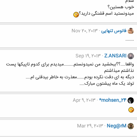
سلام
خوب هستین؟
میدونستید اسم قشنگی دارید؟
فانوس تنهایی
Nov 20, 2013
.......
Sep 19, 2013
Z.ANSARI
واقعا....؟؟ببخشید من نمیدونستم........میدیدم برای کدوم تاپیکها پست
نذاشتم میذاشتم
دیگه به ای دقت نکرده بودم......معذرت به خاطر بیدقتی ام....
تولد یک ماه پیشتون مبارک....
Apr 9, 2013
*mohsen_24
Mar 29, 2013
Neg@rM