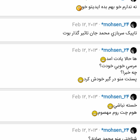
نه ندارم خو بهم بده ايديتو خو
Feb 12, 2013
*mohsen_24
تاپيک سربازي محمد جان تاثير گذار بوت
Feb 12, 2013
*mohsen_24
ها حالا يادت امد
مرسي خوبي خودت؟
چه خبرا؟
پستت منو در گير خودش کرد
Feb 12, 2013
*mohsen_24
خسته نباشي
هوم چت روم مهصوم
Feb 12, 2013
*mohsen_24
شناختي منو محمد صادق؟