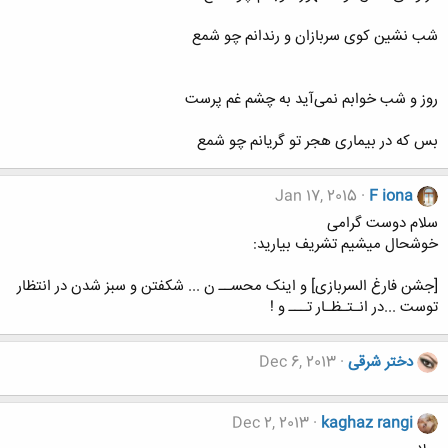
شب نشین کوی سربازان و رندانم چو شمع
روز و شب خوابم نمی‌آید به چشم غم پرست
بس که در بیماری هجر تو گریانم چو شمع
Jan 17, 2015
F iona
سلام دوست گرامی
خوشحال میشیم تشریف بیارید:
[جشن فارغ السربازی] و اینک محســ ن ... شکفتن و سبز شدن در انتظار
توست ...در انـتـظـار تـــ و !
دختر شرقی
Dec 6, 2013
Dec 2, 2013
kaghaz rangi