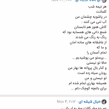
Nov 24, 2012
@ RESPINA @
هر نیمه شب
کلماتت
در پاشویه چشمان من
آب تنی می کنند :
کاش هنوز هم تابستان
شمع دانی های همسایه بود که
رنگ به رنگ می شدند
از عاشقانه های ساده امان
و ما که
تمام آسمان را
...پرستو می پوشیدیم …
حالا تو نیستی
و کنار بال پروانه ها بهار من
روبان سیاه زده است
تو نیستی و من
همیشه بهاری تمام شده ام
برای باغچه کوچک دلم ...
خیال شیشه ای
Nov 4, 2012
عمـده مشـکلات سفـره ایـرانـی