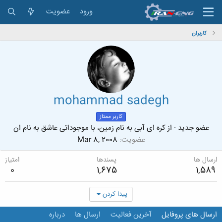
ورود
عضویت
کاربران
mohammad sadegh
کاربر ممتاز
عضو جدید
·
از
کره ای آبی به نام زمین، با موجوداتی عاشق به نام ان
عضویت
Mar 8, 2008
ارسال ها
پسندها
امتیاز
0
1,675
1,589
پیدا کردن
ارسال های پروفایل
آخرین فعالیت
ارسال ها
درباره