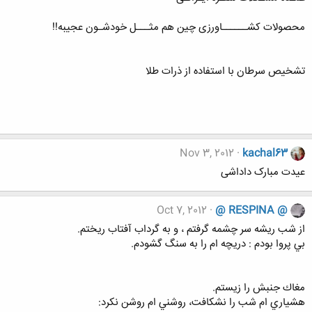
محصولات کشــــــاورزی چین هم مثـــل خودشـون عجیبه!!
تشخیص سرطان با استفاده از ذرات طلا
Nov 3, 2012
kachal63
عیدت مبارک داداشی
Oct 7, 2012
@ RESPINA @
از شب ريشه سر چشمه گرفتم ، و به گرداب آفتاب ريختم‌.
بي پروا بودم : دريچه ام را به سنگ گشودم‌.
مغاك جنبش را زيستم‌.
هشياري ام شب را نشكافت‌، روشني ام روشن نكرد: