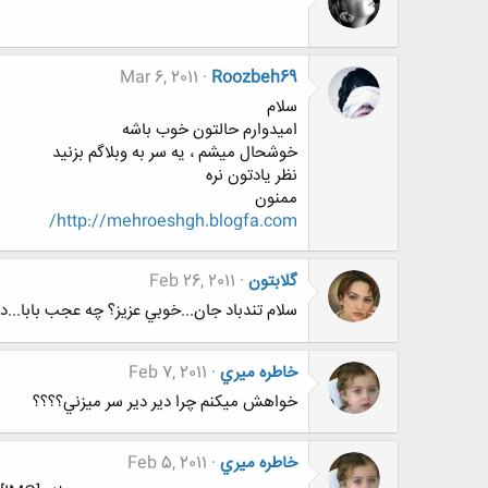
Mar 6, 2011
Roozbeh69
سلام
امیدوارم حالتون خوب باشه
خوشحال میشم ، یه سر به وبلاگم بزنید
نظر یادتون نره
ممنون
http://mehroeshgh.blogfa.com/
گلابتون
Feb 26, 2011
سلام تندباد جان...خوبي عزيز؟ چه عجب بابا...
خاطره ميري
Feb 7, 2011
خواهش ميكنم چرا دير دير سر ميزني؟؟؟؟
خاطره ميري
Feb 5, 2011