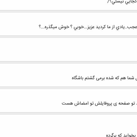
ه عجب..يادي از ما كرديد عزيز...خوبي ؟ خوش ميگذره...؟
شما هم که شده برمی گشتم باشگاه
برید تو صفحه ی پروفایلش تو امضاش هست
بخواید که برگرده