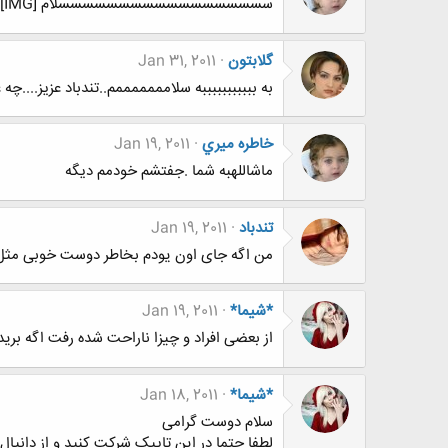
سسسسسسسسسسسسسسسسسسلام [IMG]كجايي نيستي؟/
گلابتون
Jan 31, 2011
به بببببببببببه سلامممممممم..تندباد عزيز....چ
خاطره ميري
Jan 19, 2011
ماشاللهبه شما .جفتشم خودمم ديگه
تندباد
Jan 19, 2011
من اگه جای اون یودم بخاطر دوست خوبی مثل 
*شیما*
Jan 19, 2011
از بعضی افراد و چیزا ناراحت شده رفت اگه 
*شیما*
Jan 18, 2011
سلام دوست گرامی
لطفا حتما در این تاپیک شرکت کنید و از دانیال 