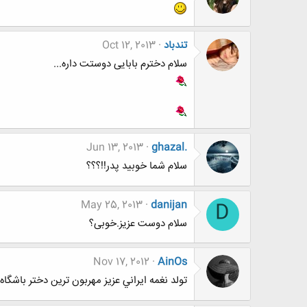
تندباد
Oct 12, 2013
سلام دخترم بابایی دوستت داره...
Jun 13, 2013
ghazal.
سلام شما خوبید پدر!!؟؟؟
May 25, 2013
danijan
D
سلام دوست عزیز.خوبی؟
Nov 17, 2012
AinOs
تولد نغمه ايراني عزيز مهربون ترين دختر باشگاه