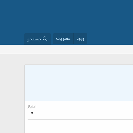
ورود
عضویت
جستجو
امتیاز
0