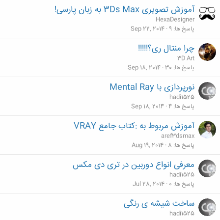
د
آموزش تصویری 3Ds Max به زبان پارسی!
ه
HexaDesigner
پاسخ ها
9
Sep 22, 2014
چرا منتال ری؟!!!!!
3D Art
پاسخ ها
30
Sep 18, 2014
نورپردازی با Mental Ray
hadi1525
پاسخ ها
4
Sep 18, 2014
آموزش مربوط به :کتاب جامع VRAY
aref3dsmax
پاسخ ها
8
Aug 19, 2014
معرفی انواع دوربین در تری دی مکس
hadi1525
پاسخ ها
0
Jul 28, 2014
ساخت شیشه ی رنگی
hadi1525