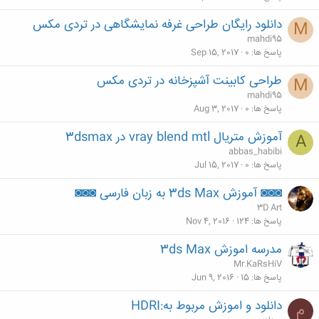
دانلود رایگان طراحی غرفه نمایشگاهی در تردی مکس
M
mahdi95
پاسخ ها
0
Sep 15, 2017
طراحی کابینت آشپزخانه در تردی مکس
M
mahdi95
پاسخ ها
0
Aug 3, 2017
آموزش متریال vray blend mtl در 3dsmax
A
abbas_habibi
پاسخ ها
0
Jul 15, 2017
◙◙◙ آموزش 3ds Max به زبان فارسی ◙◙◙
3D Art
پاسخ ها
124
Nov 4, 2016
مدرسه اموزش 3ds Max
Mr.KaRsHiV
پاسخ ها
15
Jun 9, 2016
دانلود و اموزش مربوط به:HDRI
م