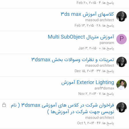
پاسخ ها
4
Feb 20, 2015
کلاسهای آموزش 3ds max
masoud-architect
پاسخ ها
28
Feb 13, 2015
آموزش متریال Multi SubObject
P
panoram
پاسخ ها
0
Jan 3, 2015
تمرینات و نظرات وسوالات بخش 3dsmax
masoud-architect
پاسخ ها
32
Dec 15, 2014
Exterior Lighting آموزش
aref3dsmax
پاسخ ها
7
Nov 2, 2014
فراخوان شرکت در کلاس های آموزشی 3dsmax ( نام
ق
ف
نویسی جهت شرکت در آموزش‌ها )
ل
masoud-architect
ش
پاسخ ها
46
Oct 9, 2014