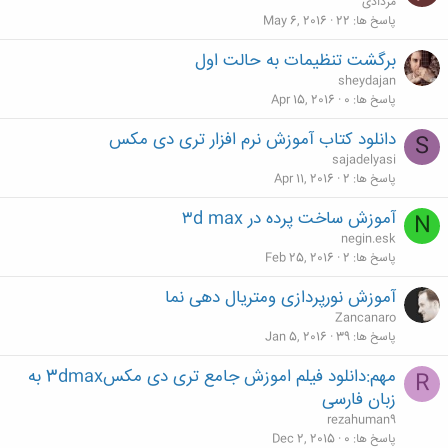
مردادی
پاسخ ها
22
May 6, 2016
برگشت تنظیمات به حالت اول
sheydajan
پاسخ ها
0
Apr 15, 2016
دانلود کتاب آموزش نرم افزار تری دی مکس
S
sajadelyasi
پاسخ ها
2
Apr 11, 2016
آموزش ساخت پرده در ۳d max
N
negin.esk
پاسخ ها
2
Feb 25, 2016
آموزش نورپردازی ومتریال دهی نما
Zancanaro
پاسخ ها
39
Jan 5, 2016
مهم:دانلود فیلم اموزش جامع تری دی مکس3dmax به
R
زبان فارسی
rezahuman9
پاسخ ها
0
Dec 2, 2015