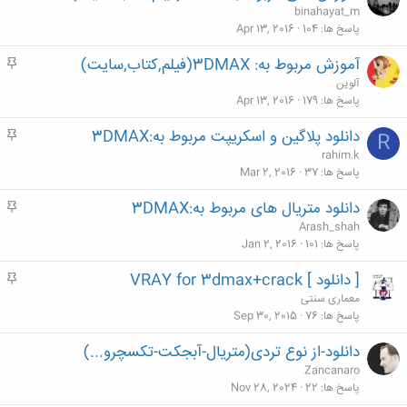
ه
binahayat_m
م
پاسخ ها
104
Apr 13, 2016
آموزش مربوط به: 3DMAX(فیلم,کتاب,سایت)
م
ه
آلوین
م
پاسخ ها
179
Apr 13, 2016
دانلود پلاگین و اسکریپت مربوط به:3DMAX
م
R
ه
rahim.k
م
پاسخ ها
37
Mar 2, 2016
دانلود متریال های مربوط به:3DMAX
م
ه
Arash_shah
م
پاسخ ها
101
Jan 2, 2016
[ دانلود ] VRAY for 3dmax+crack
م
ه
معماری سنتی
م
پاسخ ها
76
Sep 30, 2015
دانلود-از نوع تردی(متریال-آبجکت-تکسچرو...)
Zancanaro
پاسخ ها
22
Nov 28, 2024