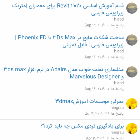
فیلم آموزش اساسی Revit 2020 برای معماران |متریک |
زیرنویس فارسی
h.abd
پاسخ ها
0
Sep 14, 2019
ساخت شکلات مایع در 3Ds Max با Phoenix FD |
زیرنویس فارسی | فایل تمرینی
h.abd
پاسخ ها
0
Aug 16, 2019
مدلسازی تخت خواب مدل Adairs در نرم افزار 3ds max
و Marvelous Designer
h.abd
پاسخ ها
0
Aug 16, 2019
معرفی موسسات اموزش3dmax
niegrau
پاسخ ها
29
Jul 4, 2019
برای یادگیری تردی مکس چه باید کرد؟؟
niegrau
پاسخ ها
6
Apr 11, 2019