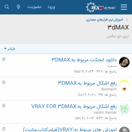
ورود
عضویت
آموزش نرم افزارهای معماری
3dMAX
تری دی مکس
فیلتر
دانلود ابجکت مربوط به:3DMAX
م
ه
سـعید
م
پاسخ ها
328
Mar 3, 2024
رفع اشکال مربوط به:3DMAX
م
ه
doomann
م
پاسخ ها
3K
Oct 9, 2020
رفع اشکال مریوط به:VRAY FOR 3DMAX
م
ه
salam memar
م
پاسخ ها
532
Jan 21, 2017
اموزش های مربوط به:VRAY(فیلم,کتاب,سایت)
م