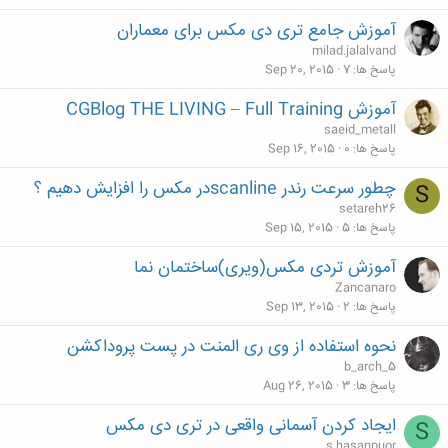
آموزش جامع تری دی مکس برای معماران
milad.jalalvand
پاسخ ها
7
Sep 20, 2015
آموزش CGBlog THE LIVING – Full Training
saeid_metall
پاسخ ها
0
Sep 16, 2015
چطور سرعت رندر scanlineدر مکس را افزایش دهیم ؟
S
setareh26
پاسخ ها
5
Sep 15, 2015
آموزش تردی مکس(ویری)ساختمان نما
Zancanaro
پاسخ ها
2
Sep 13, 2015
نحوه استفاده از وی ری المنت در پست پروداکشن
b_arch_5
پاسخ ها
3
Aug 26, 2015
ایجاد کردن آسمانی واقعی در تری دی مکس
S
s.hasanpuor