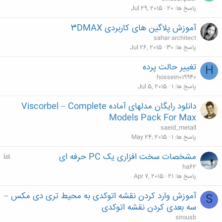
پاسخ ها
20
Jul 29, 2015
آموزش پلاگین های کاربردی 3DMAX
sahar-architect
پاسخ ها
30
Jul 26, 2015
تغییر حالت پرده
H
hossein019940
پاسخ ها
1
Jul 5, 2015
دانلود رایگان مدلهای آماده Viscorbel – Complete
Models Pack For Max
saeid_metall
پاسخ ها
1
May 24, 2015
مشخصات سخت افزاری یک PC حرفه ای
P
o
ha62
l
پاسخ ها
21
Apr 7, 2015
l
آموزش وارد کردن نقشه اتوکدی به محیط تری دی مکس –
S
سه بعدی کردن نقشه اتوکدی
sirousb