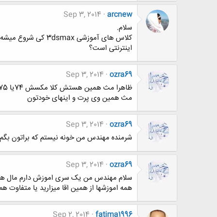
Sep 3, 2014
arcnew
سلام.
کلاس های آموزشی 3dsmax کی شروع میشه؟هزینه اش به چه شکل هست؟
اینترنتی است؟
Sep 3, 2014
ozra69
ظاهرا مث همین هستش کلا مکسش 74یا 75 ایتم هستش بعد یک قسمت هم نوشته ویری که 36تا نیو فولدر هستش
مث همین وی پرت و اینهای خودتون
Sep 3, 2014
ozra69
شرمنده مهندس من خونه نیستم که براتون بگم ر
Sep 3, 2014
ozra69
سلام مهندس من یک سری اموزش دارم مال هم
همه اموزشها از همین اقا میزارید یا متفاوت هم
Sep 2, 2014
fatima1996