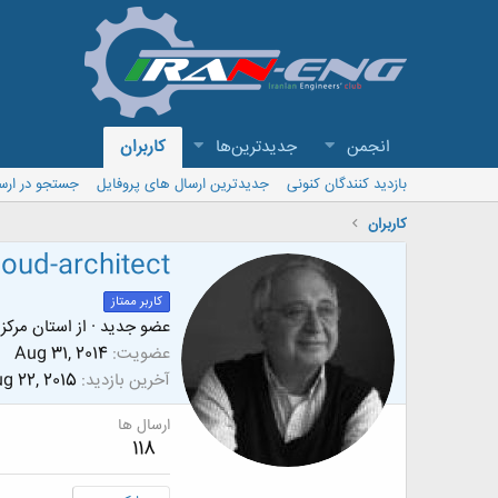
انجمن
جدیدترین‌ها
کاربران
بازدید کنندگان کنونی
جدیدترین ارسال های پروفایل
جستجو در ارس
کاربران
oud-architect
کاربر ممتاز
عضو جدید
·
از
استان مرکز
عضویت
Aug 31, 2014
آخرین بازدید
g 22, 2015
ارسال ها
118