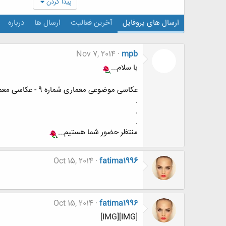
پیدا کردن
ارسال های پروفایل
آخرین فعالیت
ارسال ها
درباره
Nov 7, 2014
mpb
با سلام...
عکاسی موضوعی معماری شماره 9 - عکاسی معماری در شب.
.
.
.
منتظر حضور شما هستیم...
Oct 15, 2014
fatima1996
Oct 15, 2014
fatima1996
[IMG][IMG]