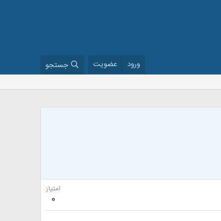
ورود
عضویت
جستجو
امتیاز
0