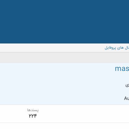
ال های پروفایل
mas
ی
Au
پسندها
224