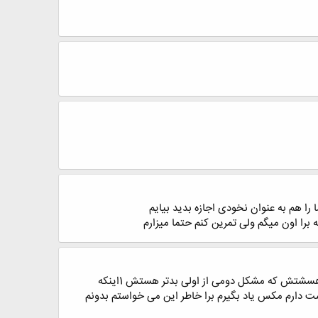
را هم به عنوان نخودی اجازه بدید بیایم
ا اون میگم ولی تمرین کنم حتما میزارم
سلام مهندس ببخشید مزاحمتون میشم چقدر طول میکشه این اموزشات راستش من دوست دارم یاد بگیرم ولی 2تا مشکل هسشتش که مشکل دومی از اولی بدتر هستش 1اینکه
لی دوست دارم مکس یاد بگیرم برا خاطر این می خواستم بدونم