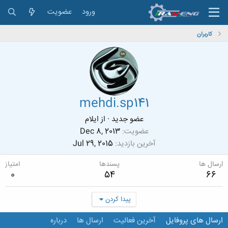
ورود
عضویت
کاربران
mehdi.sp141
عضو جدید
·
از
ایلام
عضویت
Dec 8, 2013
آخرین بازدید
Jul 29, 2015
ارسال ها
پسندها
امتیاز
0
54
66
پیدا کردن
ارسال های پروفایل
آخرین فعالیت
ارسال ها
درباره