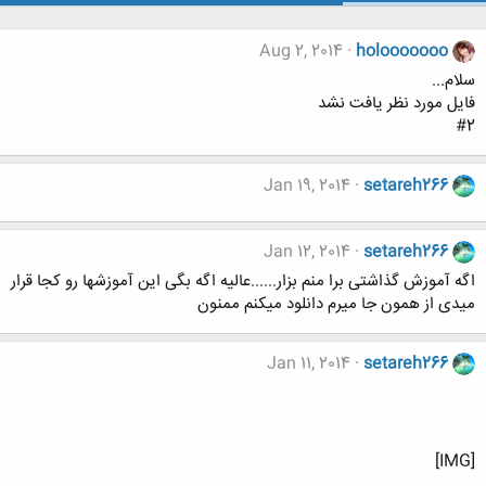
Aug 2, 2014
holooooooo
سلام...
فایل مورد نظر یافت نشد
#2
Jan 19, 2014
setareh266
Jan 12, 2014
setareh266
اگه آموزش گذاشتی برا منم بزار......عالیه اگه بگی این آموزشها رو کجا قرار
میدی از همون جا میرم دانلود میکنم ممنون
Jan 11, 2014
setareh266
[IMG]