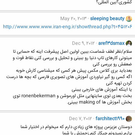
کشوری؟بین المللی؟
May 20, 2013
sleeping beauty
http://www.www.www.iran-eng.ir/showthread.php?t=451206
Dec 9, 2012
aref3dsmax
سلام/نظر لطف شماست.ببین اولین اصل پیشرفت اینه که حسابی تا
میتونی کارهای تاپ دنیا رو ببینی و تحلیل و بررسی کنی.نقاط قوت و
ضعفش رو بررسی کنی
بعدباید بری کلاس مکس پیش هر کسی که میشناسی کارش خوبه
اگه کسی رو گیر نیاوردی آموزش های تصویری فارسی که بچه ها درست
کردن تهیه کنی
یا اینکه آموزش های خارجی بببنی
بخث بعدی توی سایتهایی مثل اورموشن و ronenbekerman توی
بخش آموزش ها making of ببینی.
Dec 7, 2012
farchitect1990
دوستان عزيزمن پروژه هاي زيادي دارم كه ميخوام در اختيار شما
بزارم.نميدونم چيكار كنم.زحمتش با شما