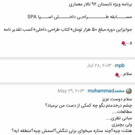
برنامه ویژه تابستان 92 تالار معماری
مســـــابقه طــــــــــراحـی داخــــــلی اســــپا SPA
جوایزاین دوره:مبلغ 50 هزار تومان+کتاب طراحی داخلی+کسب تقدیر نامه
و...
Jul 28, 2013
mpb
سلام...
محمدmohammad
May 29, 2013
سلام دوست عزیز
چشم درخدمتم.بگو چه کمکی از دست من برمیاد؟
مطالعات....
مبانی نظری....
ولی یچیزی
هتلت چیه؟چند ستاره میخوای بزنی تنگش؟اسمش چیه؟منطقه ایه؟