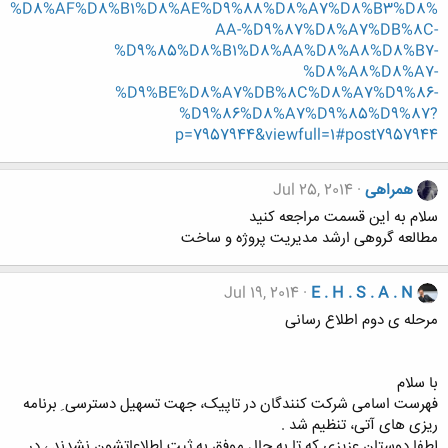
%D8%AF%D8%B1%D8%AE%D9%88%D8%A7%D8%B3%D8%
AA-%D9%87%D8%A7%DB%8C-
%D9%85%D8%B1%D8%AA%D8%A8%D8%B7-
%D8%A8%D8%A7-
%D9%BE%D8%A7%DB%8C%D8%A7%D9%86-
%D9%86%D8%A7%D9%85%D9%87?
p=7957944&viewfull=1#post7957944
همراهی
Jul 25, 2014
سلام به این قسمت مراجعه کنید
مطالعه گروهی ارشد مدیریت پروژه و ساخت
Jul 19, 2014
E . H . S . A . N
مرحله ی دوم اطلاع رسانی
با سلام
فهرست اسامی شرکت کنندگان در تاپیک، جهت تسهیل دسترسی ِ برنامه
ریزی های آتی، تنظیم شد .
لطفا دوستان عزیزی که تا به حال موفق به ثبت اطلاعاتشون نشدند ، در