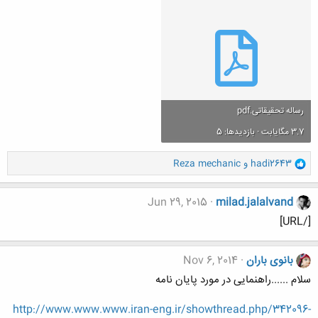
رساله تحقیقاتی.pdf
3.7 مگایابت · بازدیدها: 5
و
hadi2643
و
Reza mechanic
ا
ک
ن
Jun 29, 2015
milad.jalalvand
ش
[/URL]
ه
ا
:
بانوی باران
Nov 6, 2014
سلام ......راهنمایی در مورد پایان نامه
http://www.www.www.iran-eng.ir/showthread.php/342096-