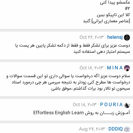
عکسشو پیدا کنی
#2
کلا این تاپیکو ببین
[عناصر معماری ایرانی]:گنبد
Oct 26, 2013
helensj
دوست عزیز برای تشکر فقط و فقط از دکمه تشکر پایین هر پست یا
سیستم امتیاز دهی استفاده کنید
Oct 18, 2013
M I N A
سلام دوست عزیز اگه درخواست یا سوالی داری تو این قسمت سوالات و
درخواست ها مطرح کنی زودتر به نتیجه میرسی هر چی درمورد استاد
سیحون تو تالار بود برات گذاشتم ،موفق باشی
Oct 18, 2013
P O U R I A
آمـوزش زبــــان به روش Effortless English Learn
Aug 27, 2013
DDDIQ