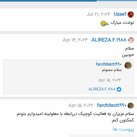
Jul 21, 2026
Ussef
تولدت مبارک
Apr 14, 2024
ALIREZA.F.1988
سلام
خوبین
farchitect1990
سلام ممنونم
Apr 15, 2024
و
ALIREZA.F.1988
ا
ک
ن
Apr 15, 2022
farchitect1990
ش
ه
سلام.عزیزان یه فعالیت کوچیک دررابطه با معلولینه.امیدوارم بتونم
ا
کمکتون کنم.
:
پیوست ها