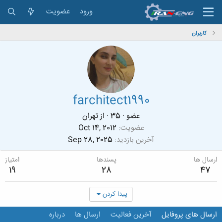
ورود
عضویت
کاربران
farchitect1990
عضو
·
35
·
از
تهران
عضویت
Oct 14, 2012
آخرین بازدید
Sep 28, 2025
ارسال ها
پسندها
امتیاز
19
28
47
پیدا کردن
ارسال های پروفایل
آخرین فعالیت
ارسال ها
درباره