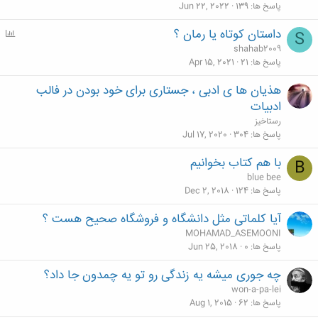
پاسخ ها
139
Jun 22, 2022
داستان کوتاه یا رمان ؟
P
S
o
shahab2009
l
پاسخ ها
21
Apr 15, 2021
l
هذیان ها ی ادبی ، جستاری برای خود بودن در فالب
ادبیات
رستاخیز
پاسخ ها
304
Jul 17, 2020
با هم كتاب بخوانيم
B
blue bee
پاسخ ها
124
Dec 2, 2018
آیا کلماتی مثل دانشگاه و فروشگاه صحیح هست ؟
MOHAMAD_ASEMOONI
پاسخ ها
0
Jun 25, 2018
چه جوری میشه یه زندگی رو تو یه چمدون جا داد؟
won-a-pa-lei
پاسخ ها
62
Aug 1, 2015