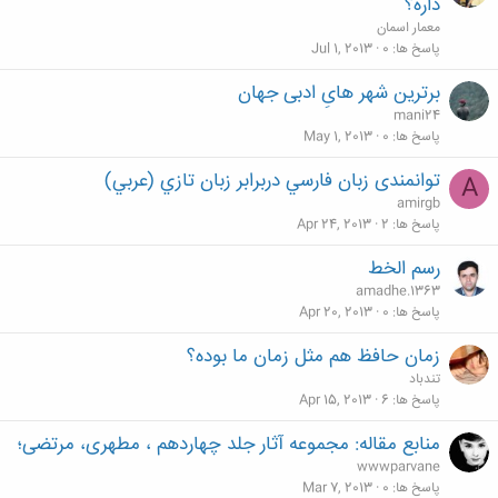
داره؟
معمار اسمان
پاسخ ها
0
Jul 1, 2013
برترین شهر هایِ ادبی جهان
mani24
پاسخ ها
0
May 1, 2013
توانمندی زبان فارسي دربرابر زبان تازي (عربي)
A
amirgb
پاسخ ها
2
Apr 24, 2013
رسم الخط
amadhe.1363
پاسخ ها
0
Apr 20, 2013
زمان حافظ هم مثل زمان ما بوده؟
تندباد
پاسخ ها
6
Apr 15, 2013
منابع مقاله: مجموعه آثار جلد چهاردهم ، مطهری، مرتضی؛
wwwparvane
پاسخ ها
0
Mar 7, 2013