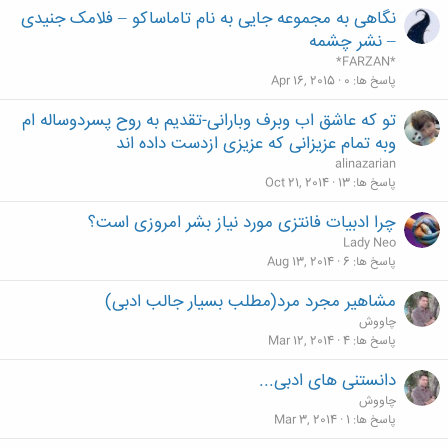
نگاهی به مجموعه جایی به نام تاماساکو – فلامک جنیدی
– نشر چشمه
*FARZAN*
پاسخ ها
0
Apr 16, 2015
تو که عاشق اب وبرف وبارانی-تقدیم به روح پسردوساله ام
وبه تمام عزیزانی که عزیزی ازدست داده اند
alinazarian
پاسخ ها
13
Oct 21, 2014
چرا ادبیات فانتزی مورد نیاز بشر امروزی است؟
Lady Neo
پاسخ ها
6
Aug 13, 2014
مشاهیر مجرد مرد(مطلب بسیار جالب ادبی)
چاووش
پاسخ ها
4
Mar 12, 2014
دانستنی های ادبی...
چاووش
پاسخ ها
1
Mar 3, 2014