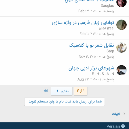
عجایب 7 گانه دنیای کهن
Dauglas
پاسخ ها
0
Feb 13, 2011
توانایی زبان فارسی در واژه سازی
ali561266
پاسخ ها
0
Feb 11, 2011
تقابل شعر نو با کلاسیک
Sarp
پاسخ ها
0
Nov 3, 2010
شهرهای برتر ادبی جهان
E . H . S . A . N
پاسخ ها
1
Aug 27, 2010
آخر
1 از 2
بعدی
شما برای ارسال باید ثبت نام یا وارد سیستم شوید.
ادبیات
Persian