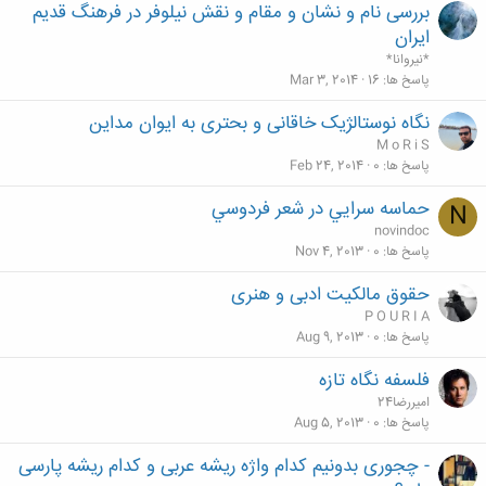
بررسی نام و نشان و مقام و نقش نیلوفر در فرهنگ قدیم
ایران
*نيروانا*
پاسخ ها
16
Mar 3, 2014
نگاه نوستالژیک خاقانی و بحتری به ایوان مداین
M o R i S
پاسخ ها
0
Feb 24, 2014
حماسه سرايي در شعر فردوسي
N
novindoc
پاسخ ها
0
Nov 4, 2013
حقوق مالکیت ادبی و هنری
P O U R I A
پاسخ ها
0
Aug 9, 2013
فلسفه نگاه تازه
امیررضا24
پاسخ ها
0
Aug 5, 2013
- چجوری بدونیم کدام واژه ریشه عربی و کدام ریشه پارسی