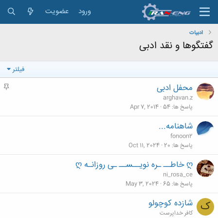
ورود
عضویت
ادبیات
گفتگوها و نقد ادبی
فیلتر
محفل ادبی
م
ه
arghavan.z
م
پاسخ ها
54
Apr 7, 2014
شاهنامه...
fonoon2
پاسخ ها
20
Oct 11, 2024
ღ خاطــ ـره نویــســ ـی روزانـه ღ
ni_rosa_ce
پاسخ ها
65
May 3, 2024
شازده کوچولو
ک
کافر خداپرست