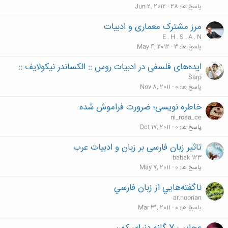
پاسخ ها
28
Jun 2, 2012
مرز مشترک معماری و ادبیات
E . H . S . A . N
پاسخ ها
3
May 4, 2012
ایده‌های فلسفی در ادبیات روس :: الکساندر نیکولایف ::
Sarp
پاسخ ها
0
Nov 8, 2011
خاطره نویسی؛ ضرورت فراموش شده
ni_rosa_ce
پاسخ ها
0
Oct 17, 2011
تاثیر زبان فارسی بر زبان و ادبیات عرب
babak 123
پاسخ ها
0
May 7, 2011
ناگفته‌هايي از زبان فارسي
ar.noorian
پاسخ ها
0
Mar 31, 2011