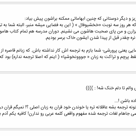
و دیگر دوستانی که چنین ابهاماتی ممکنه براشون پیش بیاد:
ه هر روز سه نوبت «خخشیوفال » ( این به فضایی میشه منبر، البته شما به
یزارن و من پای صحبت هاشون می نشینم. دوران مدرسه هم تمام کتاب هام
ره چقدر قبل از پیدا شدن ایشون خاک برسر بودیم.
یی یعنی پرورشی- شما بازم به ترجمه اش کار نداشته باش. که زبانم قاصره از
 فقط پرچم و تراکت به زبان « جووونخوشپا» ( اینم که اصلا ترجمه نداره) بود که
الم تا دلم خنک شه! : ))))
 باشن !...
نه ترجمه بشه عاقلانه تره یا خوندن خود قران به زبان اصلی ؟! نمیگم قرا
هام لغات ترجمه شده مفهوم واقعی کلمه عربی رو ندارن! کافیه یکم آدم با ز