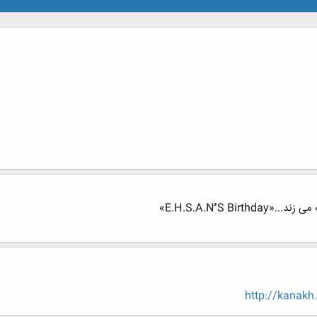
E.H.S.A.Nُُُ »
http://kanakh