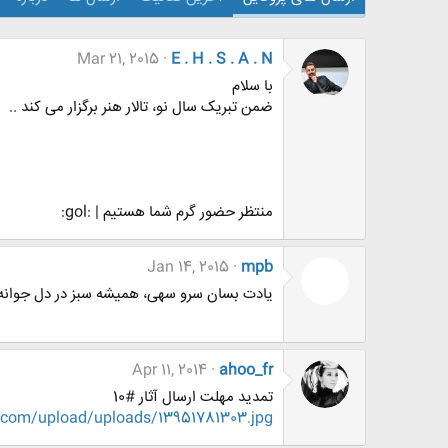
Mar 21, 2015
E . H . S . A . N
با سلام
ضمن تبریک سال نو، تالار هنر برگزار می کند ..
منتظر حضور گرم شما هستیم | :gol:
Jan 14, 2015
mpb
یادت بسان سرو سهی، همیشه سبز در دل جوانه می زند...«S Birthday
Apr 11, 2014
ahoo_fr
تمدید مهلت ارسال آثار #10
.com/upload/uploads/13951781303.jpg