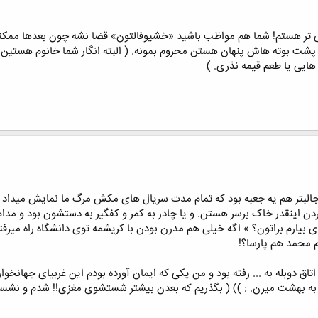
ر هستم! شما هم مواظب باشید «خشیوفالتون» قضا نشه چون بعدها ممکنه تا 
ه پشت بوته هاش پنهان هستن محروم بمونه. ( البته انگار شما خانوم هستین
 هایی یا طعم قیمه نذری. )
جالبتر هم یه جعبه بود که تمام مدت سریال های مکش مرگ ما نمایش میداد که 
ن اینقدر خاک برسر هستن. و یا چادر به کمر و کفگیر به دستشون بود و مد
 بیارم براتون؟ » اگه خیلی هم مدرن بودن با کریشمه توی دانشگاه راه میرف
 محمد هم پارسا؟!
اتاق دوبله به ... رفته بود و من یکی که ایمان آورده بودم این غربیای جهانخو
 به بهشت میرن. : )) ( بگذریم که بعدن بیشتر شستشوی مغزی!! شدم و نشستم