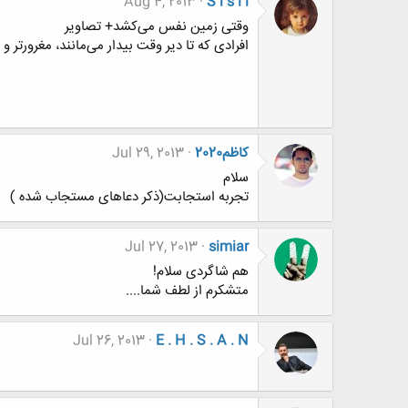
Aug 4, 2013
S i s i l
وقتی زمین نفس می‌کشد‌+ تصاویر
افرادی که تا دیر وقت بیدار می‌مانند، مغرورتر و ف
کاظم2020
Jul 29, 2013
سلام
تجربه استجابت(ذکر دعاهای مستجاب شده )
Jul 27, 2013
simiar
هم شاگردی سلام!
متشکرم از لطف شما....
Jul 26, 2013
E . H . S . A . N