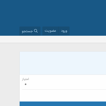
ورود
عضویت
جستجو
امتیاز
0