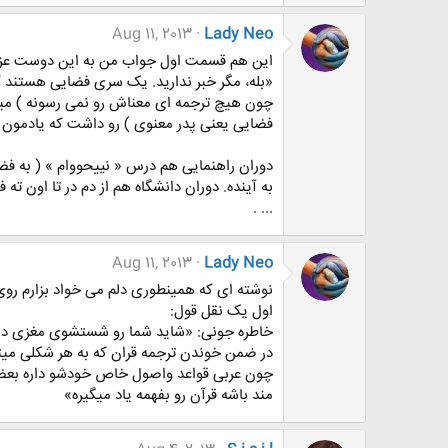
Aug 11, 2013
Lady Neo
این هم قسمت اول جواب من به این دوست عزیز 
«بله، مگر خبر ندارید. یک سری فضایی هستند ک
چون هیچ ترجمه ای معناش رو نمی رسونه ) م
فضایی یعنی پدر معنوی ) رو داشت که یادمون ن
دوران راهنمایی هم درس « نییحووام » ( به فضا
به آینده. دوران دانشگاه هم از دم در تا اون ته
... .
Aug 11, 2013
Lady Neo
نوشته ای که همینطوری دلم می خواد بزارم روی و
اول یک نقل قول:
خاطره جونی: «شاید شما رو شستشوی مغزی داده
در ضمن خوندن ترجمه قران که به هر شکلی میتو
چون عربی قواعد واصول خاص خودشو داره بعضی جا
مند باشه قرآن رو بفهمه یاد میگیره»