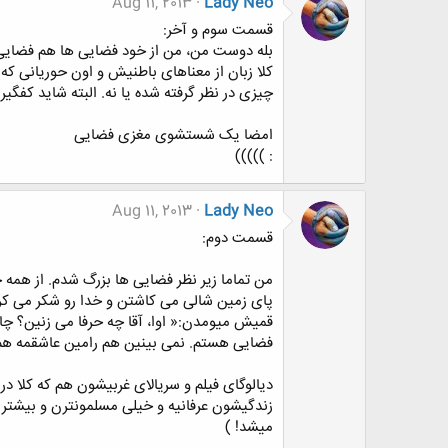
Aug 11, 2013
Lady Neo
قسمت سوم و آخر:
بله دوست من، من از خود فضایی ها هم فضایی ت
کلا زبان از معناهای باطنیش و اون حوریانی ک
چیزی در نظر گرفته شده یا نه. البته شاید کفگیر
امضا یک شستشوی مغزی فضایی
: )))))
Aug 11, 2013
Lady Neo
قسمت دوم:
من تماما زیر نظر فضایی ها بزرگ شدم. از همه 
پای زمین شالی می کاشتن و خدا رو شکر می کرد
قمیش میومدن:« اوا، آقا چه حرفا می زنین؟ چای
فضایی هستم. نمی بینین هم رامین عاشقمه هم
دیالوگای فیلم و سریالای غربیشون هم که کلا در 
زندگیشون عرفانیه و خیلی مسلمونترن و بیشتر
میشد! )