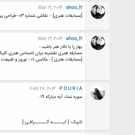
Mar 19, 2014
ahoo_fr
[مسابقات هنری] – نقاشی شماره 03 -طراحی پرتره از روی مدل زنده
Mar 19, 2014
ahoo_fr
بهار را با تالار هنر باشید ؛
مسابقه هنری نقشینه:بیان احساس هنری کلیک
[مسابقات هنری ] - عکاسی 01 - نوروز و طبیعت
Feb 28, 2014
P O U R I A
سوره نساء آیه مبارکه 19 :
تاپیک: [ آیــــــه گـــــــرافـی ]