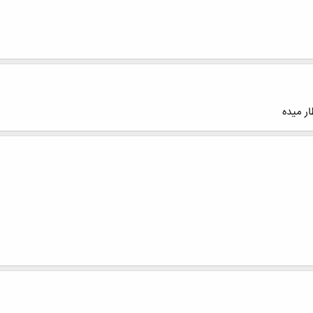
ار میده