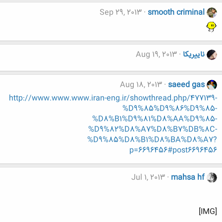
Sep 29, 2013
smooth criminal
ناییریکا
Aug 19, 2013
Aug 18, 2013
saeed gas
http://www.www.www.iran-eng.ir/showthread.php/477139-
%D9%85%D9%86%D9%85-
%D8%B1%D9%81%D8%AA%D9%85-
%D9%82%D8%A7%D8%B7%DB%8C-
%D9%85%D8%B1%D8%BA%D8%A7?
p=6696456#post6696456
Jul 1, 2013
mahsa hf
[IMG]