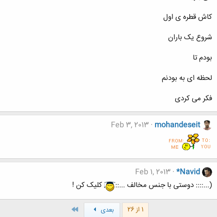
ﮐﺎﺵ ﻗﻄﺮﻩ ﯼ ﺍﻭﻝ
ﺷﺮﻭﻉ ﯾﮏ ﺑﺎﺭﺍﻥ
ﺑﻮﺩﻡ ﺗﺎ
ﻟﺤﻈﻪ ﺍﯼ ﺑﻪ ﺑﻮﺩﻧﻢ
ﻓﮑﺮ ﻣﯽ ﮐﺮﺩﯼ
Feb 3, 2013
mohandeseit
Feb 1, 2013
*Navid
(...:::: دوستی با جنس مخالف ...::
کلیک کن !
آخر
1 از 26
بعدی