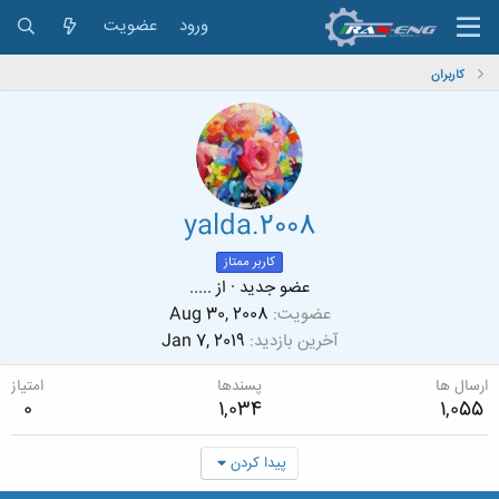
ورود
عضویت
کاربران
yalda.2008
کاربر ممتاز
عضو جدید
·
از
.....
عضویت
Aug 30, 2008
آخرین بازدید
Jan 7, 2019
ارسال ها
پسندها
امتیاز
0
1,034
1,055
پیدا کردن