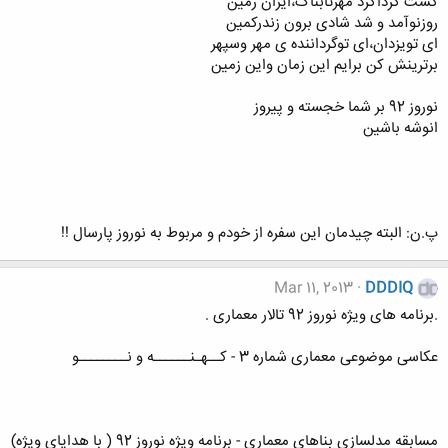
گشت گرداگرد مهرتابناک،ایران زمین
روزنوآمد و شد شادی برون زندرکمین
ای تویزدان،ای توگرداننده ی مهر وسپهر
برترینش کن برایم این زمان واین زمین
نوروز 92 بر شما خجسته و پیروز
انوشه باشین
پ.ن: البته چیدمان این سفره از خودم و مربوط به نوروز پارسال !!
Mar 11, 2013
DDDIQ
.برنامه های ویژه نوروز 92 تالار معماری .
عکاسی موضوعی معماری شماره 3 - کــهـنــــــه و نــــــــو
مسابقه مدلسازی بناهای معماری - برنامه ویژه نوروز 92 ( با هدایای ویژه)