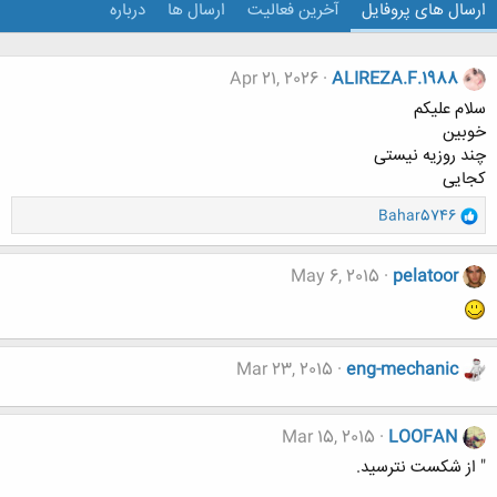
ارسال های پروفایل
آخرین فعالیت
ارسال ها
درباره
Apr 21, 2026
ALIREZA.F.1988
سلام علیکم
خوبین
چند روزیه نیستی
کجایی
و
Bahar5746
ا
ک
ن
May 6, 2015
pelatoor
ش
ه
ا
:
Mar 23, 2015
eng-mechanic
Mar 15, 2015
LOOFAN
" از شکست نترسید.