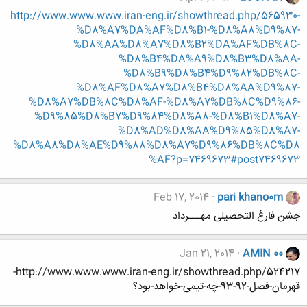
http://www.www.www.iran-eng.ir/showthread.php/565930-
%D8%A7%DA%AF%D8%B1-%D8%A8%D9%87-
%D8%AA%D8%A7%D8%B2%DA%AF%DB%8C-
%D8%B4%DA%A9%D8%B3%D8%AA-
%D8%B9%D8%B4%D9%82%DB%8C-
%D8%AF%D8%A7%D8%B4%D8%AA%D9%87-
%D8%A7%DB%8C%D8%AF-%D8%A7%DB%8C%D9%86-
%D9%85%D8%B7%D9%84%D8%A8-%D8%B1%D8%A7-
%D8%AD%D8%AA%D9%85%D8%A7-
%D8%A8%D8%AE%D9%88%D8%A7%D9%86%DB%8C%D8
%AF?p=7469673#post7469673
Feb 17, 2014
pari khano0m
جشن فارغ التحصیلی مهـــرداد
Jan 21, 2014
AMIN 00
http://www.www.www.iran-eng.ir/showthread.php/524217-
قهرمان-فصل-92-93-چه-تیمی-خواهد-بود؟