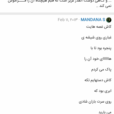
... و گـاهی دوست آنقدر عزیز است که قلبم هیچگاه آن را فــــراموش
نمی کند ..
Feb 11, 2013
MANDANA S
ﮐﺎﺵ ﻏﺼﻪ ﻫﺎﯾﺖ
ﻏﺒﺎﺭﯼ ﺭﻭﯼ ﺷﯿﺸﻪ ﯼ
ﭘﻨﺠﺮﻩ ﺑﻮﺩ ﺗﺎ ﺑﺎ
ﻫﺎﺍﺍﺍﺍﺍﯼ ﺧﻮﺩ ﺁﻥ ﺭﺍ
ﭘﺎﮎ ﻣﯽ ﮐﺮﺩﻡ
ﮐﺎﺵ ﺩﺳﺘﻬﺎﯾﻢ ﺗﮑﻪ
ﺍﺑﺮﯼ ﺑﻮﺩ ﮐﻪ
ﺭﻭﯼ ﺳﺮﺕ ﺑﺎﺭﺍﻥ ﺷﺎﺩﯼ
ﻣﯽ ﺑﺎﺭﯾﺪ