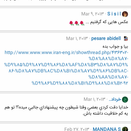
Mar 9, 2013
S i s i l
عکس هایی که گرفتیم ...
Mar 1, 2013
pesare abidell
بیا و جواب بده
http://www.www.www.iran-eng.ir/showthread.php/436302-
%D8%A8%D8%A7-
%D9%85%D9%87%D9%86%D8%AF%D8%B3%D8%A7%D9%
86-%D8%A7%DB%8C%D8%B1%D8%A7%D9%86%DB%8C-
%D8%AA%D8%A7-
%D9%86%D9%88%D8%B1%D9%88%D8%B2-92
خرداد..
Mar 1, 2013
خ
خدايا دقت كردي بعضي وقتا شيطون چه پيشنهاداي جالبي ميده؟! تو هم
يه کم خلاقيت داشته باش.
Feb 27, 2013
MANDANA S