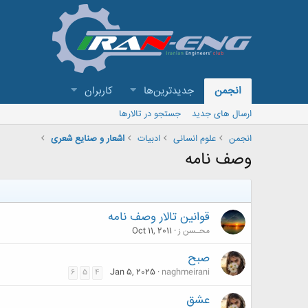
انجمن
جدیدترین‌ها
کاربران
ارسال های جدید
جستجو در تالارها
انجمن
علوم انسانی
ادبیات
اشعار و صنايع شعری
وصف نامه
قوانين تالار وصف نامه
محـسن ز
Oct 11, 2011
صبح
Jan 5, 2025
naghmeirani
6
5
4
عشق