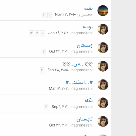
نغمه
محـسن ز
Nov 23, 2010
3
2
بوسه
Jan 29, 2012
naghmeirani
12
11
10
زمستان
Oct 22, 2011
naghmeirani
2
ღღ ..من..ღღ
Feb 28, 2015
naghmeirani
2
#...اسفند...#
Mar 17, 2019
naghmeirani
نگاه
Sep 1, 2011
naghmeirani
2
تابستان
Oct 22, 2011
naghmeirani