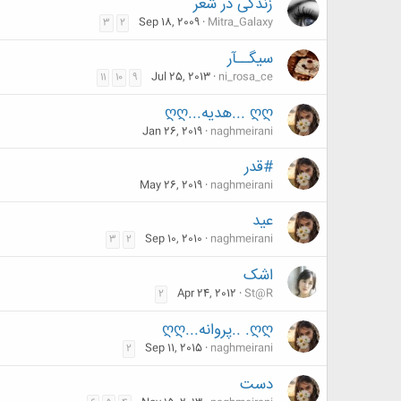
زندگی در شعر
Sep 18, 2009
Mitra_Galaxy
3
2
سیگــآر
Jul 25, 2013
ni_rosa_ce
11
10
9
ღღ ...هدیه...ღღ
Jan 26, 2019
naghmeirani
#قدر
May 26, 2019
naghmeirani
عید
Sep 10, 2010
naghmeirani
3
2
اشک
Apr 24, 2012
St@R
2
ღღ. ..پروانه...ღღ
Sep 11, 2015
naghmeirani
2
دست