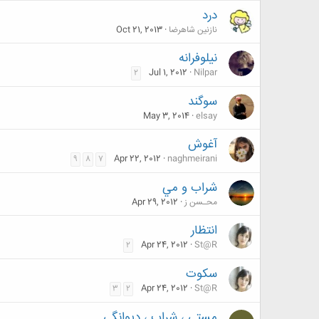
درد
نازنین شاهرضا
Oct 21, 2013
نیلوفرانه
Jul 1, 2012
Nilpar
2
سوگند
May 3, 2014
elsay
آغوش
Apr 22, 2012
naghmeirani
9
8
7
شراب و مي
محـسن ز
Apr 29, 2012
انتظار
Apr 24, 2012
St@R
2
سکوت
Apr 24, 2012
St@R
3
2
مستی ، شراب ، دیوانگی