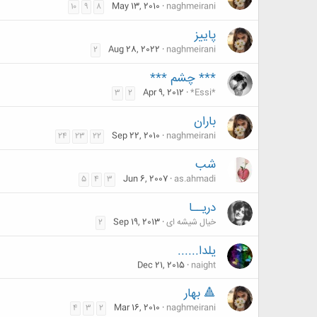
May 13, 2010
naghmeirani
10
9
8
پاییز
Aug 28, 2022
naghmeirani
2
*** چشم ***
Apr 9, 2012
*Essi*
3
2
باران
Sep 22, 2010
naghmeirani
24
23
22
شب
Jun 6, 2007
as.ahmadi
5
4
3
دریــا
خیال شیشه ای
Sep 19, 2013
2
یلدا......
Dec 21, 2015
naight
🔺️ بهار
Mar 16, 2010
naghmeirani
4
3
2