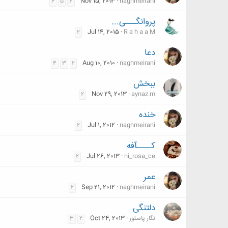
Nov 15, 2013
naghmeirani
6
5
4
پروانگـــی...
Jul 14, 2015
R a h a a M
2
دعا
Aug 10, 2010
naghmeirani
4
3
2
ببخش
Nov 29, 2013
aynaz.m
2
خنده
Jul 1, 2012
naghmeirani
2
کــــآفه
Jul 26, 2013
ni_rosa_ce
2
عمر
Sep 21, 2012
naghmeirani
2
دلتنگی
نگار پاستور
Oct 24, 2013
3
2