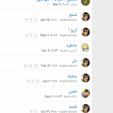
م
مبشر
Mar 6, 2009
2
شمع
Apr 25, 2010
naghmeirani
4
3
2
آرزو !
May 7, 2007
naghmeirani
10
9
8
خاطره
نازنین شاهرضا
Dec 4, 2013
دل
Feb 13, 2011
naghmeirani
16
15
14
پنجره
Jun 6, 2011
naghmeirani
4
3
2
نفس
Sep 21, 2013
paria.z68
شبنم
Oct 31, 2010
naghmeirani
3
2