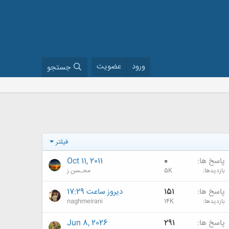
ورود
عضویت
جستجو
فیلتر
پاسخ ها
0
Oct 11, 2011
بازدیدها
5K
محـسن ز
پاسخ ها
151
دیروز ساعت 17:29
بازدیدها
14K
naghmeirani
پاسخ ها
291
Jun 8, 2026