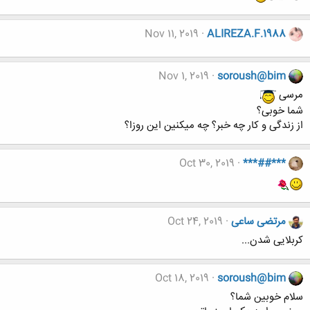
Nov 11, 2019
ALIREZA.F.1988
Nov 1, 2019
soroush@bim
مرسی
شما خوبی؟
از زندگی و کار چه خبر؟ چه میکنین این روزا؟
Oct 30, 2019
***##***
مرتضی ساعی
Oct 24, 2019
کربلایی شدن...
Oct 18, 2019
soroush@bim
سلام خوبین شما؟