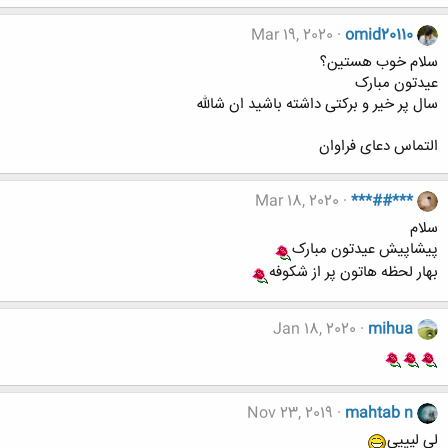
Mar 19, 2020
omid20110
سلام خوب هستین؟
عیدتون مبارک
سال پر خیر و برکتی داشته باشید ان شالله
التماس دعای فراوان
Mar 18, 2020
***##***
سلام
پیشاپیش عیدتون مبارک
بهار لحظه هاتون پر از شکوفه
Jan 18, 2020
mihua
Nov 23, 2019
mahtab n
لی لیییی