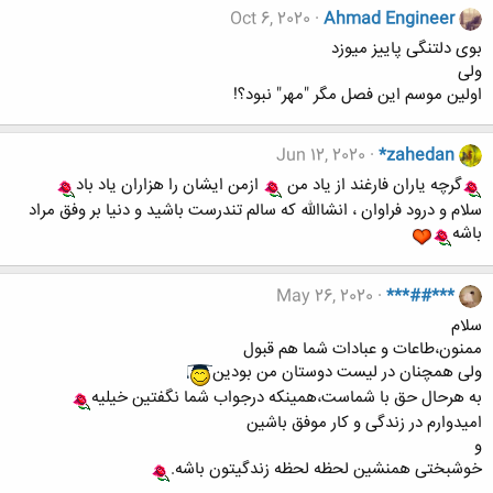
Oct 6, 2020
Ahmad Engineer
بوی دلتنگی پاییز میوزد
ولی
اولین موسم این فصل مگر "مهر" نبود؟!
Jun 12, 2020
*zahedan
گرچه یاران فارغند از یاد من
ازمن ایشان را هزاران یاد باد
سلام و درود فراوان ، انشاالله که سالم تندرست باشید و دنیا بر وفق مراد
باشه
May 26, 2020
***##***
سلام
ممنون،طاعات و عبادات شما هم قبول
ولی همچنان در لیست دوستان من بودین
به هرحال حق با شماست،همینکه درجواب شما نگفتین خیلیه
امیدوارم در زندگی و کار موفق باشین
و
خوشبختی همنشین لحظه لحظه زندگیتون باشه.