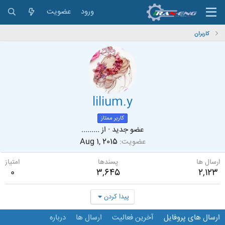
ورود
عضویت
کاربران
lilium.y
کاربر ممتاز
عضو جدید
·
از
.........
عضویت
Aug 1, 2015
ارسال ها
پسندها
امتیاز
0
3,645
2,123
پیدا کردن
ارسال های پروفایل
آخرین فعالیت
ارسال ها
درباره