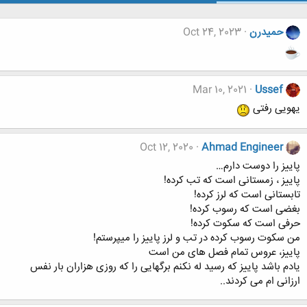
حميدرن
Oct 24, 2023
Mar 10, 2021
Ussef
یهویی رفتی
Oct 12, 2020
Ahmad Engineer
پاییز را دوست دارم…
ﭘﺎﯾﯿﺰ ، ﺯﻣﺴﺘﺎﻧﯽ ﺍﺳﺖ ﮐﻪ ﺗﺐ ﮐﺮﺩﻩ!
ﺗﺎﺑﺴﺘﺎﻧﯽ ﺍﺳﺖ ﮐﻪ ﻟﺮﺯ ﮐﺮﺩﻩ!
ﺑﻐﻀﯽ ﺍﺳﺖ ﮐﻪ ﺭﺳﻮﺏ ﮐﺮﺩﻩ!
ﺣﺮﻓﯽ ﺍﺳﺖ ﮐﻪ ﺳﮑﻮﺕ ﮐﺮﺩﻩ!
ﻣﻦ ﺳﮑﻮﺕ ﺭﺳﻮﺏ ﮐﺮﺩﻩ ﺩﺭ ﺗﺐ ﻭ ﻟﺮﺯ ﭘﺎﯾﯿﺰ ﺭﺍ ﻣﯿﭙﺮﺳﺘﻢ!
ﭘﺎﯾﯿﺰ، ﻋﺮﻭﺱ ﺗﻤﺎﻡ ﻓﺼﻞ ﻫﺎﯼ ﻣﻦ ﺍﺳﺖ
ﯾﺎﺩﻡ ﺑﺎﺷﺪ ﭘﺎﯾﯿﺰ ﮐﻪ ﺭﺳﯿﺪ ﻟﻪ ﻧﮑﻨﻢ ﺑﺮﮔﻬﺎﯾﯽ ﺭﺍ ﮐﻪ ﺭﻭﺯﯼ ﻫﺰﺍﺭﺍﻥ ﺑﺎﺭ ﻧﻔﺲ
ﺍﺭﺯﺍﻧﯽ ﺍﻡ ﻣﯽ ﻛﺮﺩﻧﺪ..