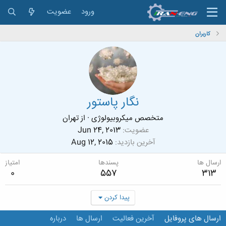
ورود
عضویت
کاربران
نگار پاستور
متخصص میکروبیولوژی
·
از
تهران
عضویت
Jun 24, 2013
آخرین بازدید
Aug 12, 2015
ارسال ها
پسندها
امتیاز
0
557
313
پیدا کردن
ارسال های پروفایل
آخرین فعالیت
ارسال ها
درباره