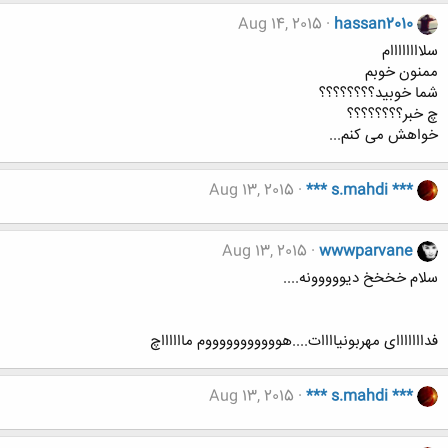
Aug 14, 2015
hassan2010
سلاااااااام
ممنون خوبم
شما خوبید؟؟؟؟؟؟؟؟
چ خبر؟؟؟؟؟؟؟؟
خواهش می کنم...
Aug 13, 2015
*** s.mahdi ***
Aug 13, 2015
wwwparvane
سلام خخخخ دیووووونه....
فدااااااای مهربونیاااات....هوووووووووووم مااااااچ
Aug 13, 2015
*** s.mahdi ***