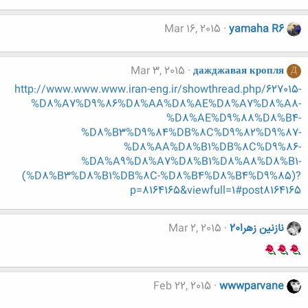
Mar 16, 2015
yamaha R6
Mar 3, 2015
дажджавая кропля
Д
http://www.www.www.iran-eng.ir/showthread.php/627015-
%D8%A7%D9%86%D8%AA%D8%AE%D8%A7%D8%A8-
%D8%AE%D9%88%D8%B4-
%D8%B3%D9%84%DB%8C%D9%82%D9%87-
%D8%AA%D8%B1%DB%8C%D9%86-
%DA%A9%D8%A7%D8%B1%D8%A8%D8%B1-
(%D8%B3%D8%B1%DB%8C-%D8%B4%D8%B4%D9%85)?
p=8164165&viewfull=1#post8164165
نازنين زهرا20
Mar 2, 2015
Feb 22, 2015
wwwparvane