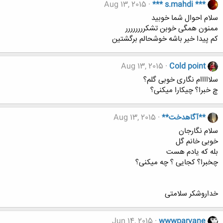
Aug 13, 2015
*** s.mahdi ***
سلام احوال شما خوبید
ممنون همگی خوبن تشکرررررررر
کم پیدا خیر باشه خوشحالم برگشتین
Aug 13, 2015
Cold point
سلااااام نگاری خوبی گلم؟
چ خبرا؟ چیکارا میکنی؟
**آگاهدخت**
Aug 13, 2015
سلام نگارجان
خوبی خانم گل
بله که یادم هست
چخبرا؟ کجایی ؟ چه میکنی؟
خداروشکر سلامتی
Jun 14, 2015
wwwparvane