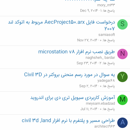
mory_m33
پاسخ ها
1
Dec 9, 2014
درخواست فایل AecProject50.arx مربوط به اتوکد لند
S
2007
samiasoft
پاسخ ها
0
Nov 27, 2014
طریق نصب نرم افزار microstation v8
N
naghsheh_ bardar
پاسخ ها
2
Sep 23, 2014
یه سوال در مورد رسم منحنی بروکنر در Civil 3D
Y
yadegar68
پاسخ ها
0
Sep 2, 2014
آموزش کاربردی سیویل تری دی برای اندروید
M
meysam.ebadzad
پاسخ ها
0
Jul 11, 2014
طراحی مسیر و پلتفرم با نرم افزار civil 3d ,land
A
architect963