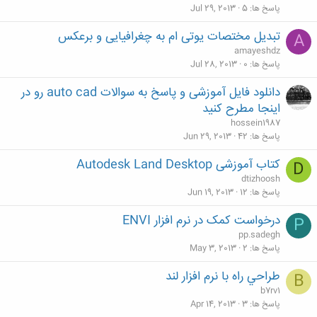
پاسخ ها
5
Jul 29, 2013
تبدیل مختصات یوتی ام به چغرافیایی و برعکس
A
amayeshdz
پاسخ ها
0
Jul 28, 2013
دانلود فایل آموزشی و پاسخ به سوالات auto cad رو در
اینجا مطرح کنید
hossein1987
پاسخ ها
42
Jun 29, 2013
کتاب آموزشی Autodesk Land Desktop
D
dtizhoosh
پاسخ ها
12
Jun 19, 2013
درخواست کمک در نرم افزار ENVI
P
pp.sadegh
پاسخ ها
2
May 3, 2013
طراحي راه با نرم افزار لند
B
b7rv1
پاسخ ها
3
Apr 14, 2013