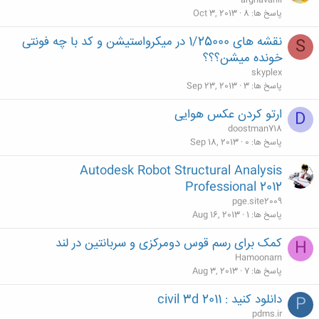
arghavanii
پاسخ ها
8
Oct 3, 2013
نقشه های 1/25000 در میکرواستیشن و کد با چه فونتی
S
خونده میشن؟؟؟
skyplex
پاسخ ها
3
Sep 23, 2013
ارتو کردن عکس هوایی
D
doostman718
پاسخ ها
0
Sep 18, 2013
Autodesk Robot Structural Analysis
Professional 2012
pge.site2009
پاسخ ها
1
Aug 16, 2013
کمک برای رسم قوس دومرکزی و سربانتین در لند
H
Hamoonarn
پاسخ ها
7
Aug 3, 2013
دانلود کنید : civil 3d 2011
P
pdms.ir