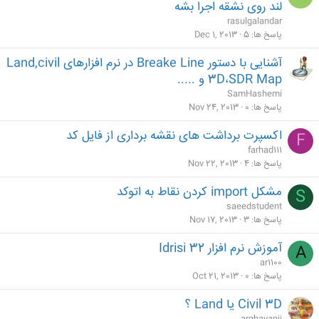
لند روی نشقه اجرا بشه
rasulgalandar
پاسخ ها
5
Dec 1, 2013
آشنایی با دستور Breake Line در نرم افزارهای Land,civil
3D،SDR Map و .....
SamHashemi
پاسخ ها
0
Nov 24, 2013
اکسپرت برداشت های نقشه برداری از فایل کد
F
farhad111
پاسخ ها
4
Nov 22, 2013
مشکل import کردن نقاط به اتوکد
S
saeedstudent
پاسخ ها
3
Nov 17, 2013
آموزش نرم افزار Idrisi 32
A
ar1100
پاسخ ها
0
Oct 21, 2013
Civil 3D یا Land ؟