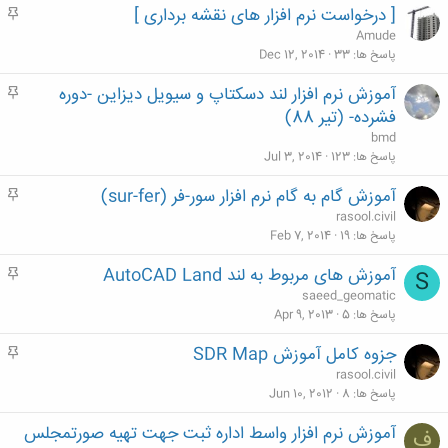
[ درخواست نرم افزار های نقشه برداری ]
م
ه
Amude
م
پاسخ ها
33
Dec 12, 2014
آموزش نرم افزار لند دسكتاپ و سيويل ديزاين -دوره
م
ه
فشرده- (تیر 88)
م
bmd
پاسخ ها
123
Jul 3, 2014
آموزش گام به گام نرم افزار سور-فر (sur-fer)
م
ه
rasool.civil
م
پاسخ ها
19
Feb 7, 2014
آموزش های مربوط به لند AutoCAD Land
م
S
ه
saeed_geomatic
م
پاسخ ها
5
Apr 9, 2013
جزوه کامل آموزش SDR Map
م
ه
rasool.civil
م
پاسخ ها
8
Jun 10, 2012
آموزش نرم افزار واسط اداره ثبت جهت تهیه صورتمجلس
ف