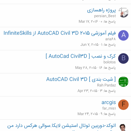
پروژه راهسازی
persian_Best
پاسخ ها
0
Mar 17, 2016
فیلم آموزشی AutoCAD Civil 3D 2015 از InfiniteSkills
A
aria68
پاسخ ها
1
Jun 7, 2015
کرک و نصب [ AutoCad Civil3D ]
B
bolotos
پاسخ ها
16
May 28, 2015
[ شیت بندی ] AutoCAD Civil 3D
Rah Pardaz
پاسخ ها
3
Apr 23, 2015
arcgis
F
far_mis1
پاسخ ها
9
Mar 24, 2015
اتوکد-دوربین توتال استیشن لایکا.سوالی هرکس دارد من