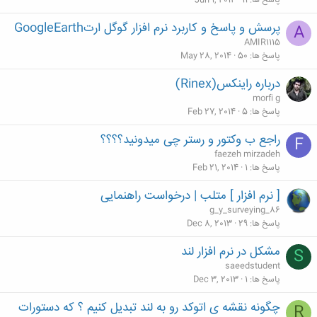
پاسخ ها
11
Jun 1, 2014
پرسش و پاسخ و کاربرد نرم افزار گوگل ارتGoogleEarth
A
AMIR1115
پاسخ ها
50
May 28, 2014
درباره راینکس(Rinex)
morfi g
پاسخ ها
5
Feb 27, 2014
راجع ب وکتور و رستر چی میدونید؟؟؟؟
F
faezeh mirzadeh
پاسخ ها
1
Feb 21, 2014
[ نرم افزار ] متلب | درخواست راهنمایی
g_y_surveying_86
پاسخ ها
29
Dec 8, 2013
مشکل در نرم افزار لند
S
saeedstudent
پاسخ ها
1
Dec 3, 2013
چگونه نقشه ی اتوکد رو به لند تبدیل کنیم ؟ که دستورات
R