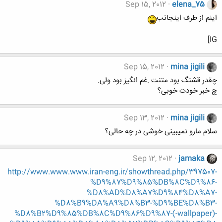
Sep 15, 2012
elena_75
اینم از طرف اینجانب
IG]
Sep 15, 2012
mina jigili
چقدر قشنگ بود متنت .غم انگیز بود ولی.
چ خبر خودت خوبی؟
Sep 13, 2012
mina jigili
سلام مارو نمیبینی خوشی در چه حالی؟
Sep 12, 2012
jamaka
http://www.www.www.iran-eng.ir/showthread.php/397507-
%D9%87%D9%85%DB%8C%D9%86-
%D8%AD%D8%A7%D9%84%D8%A7-
%D8%B9%DA%A9%D8%B3-%D9%BE%D8%B3-
%D8%B2%D9%85%DB%8C%D9%86%D9%87-(-wallpaper)-