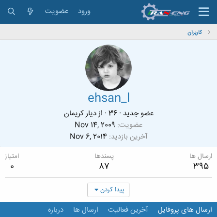
ورود
عضویت
کاربران
ehsan_l
عضو جدید
·
36
·
از
دیار کریمان
عضویت
Nov 14, 2009
آخرین بازدید
Nov 6, 2014
ارسال ها
پسندها
امتیاز
0
87
395
پیدا کردن
ارسال های پروفایل
آخرین فعالیت
ارسال ها
درباره