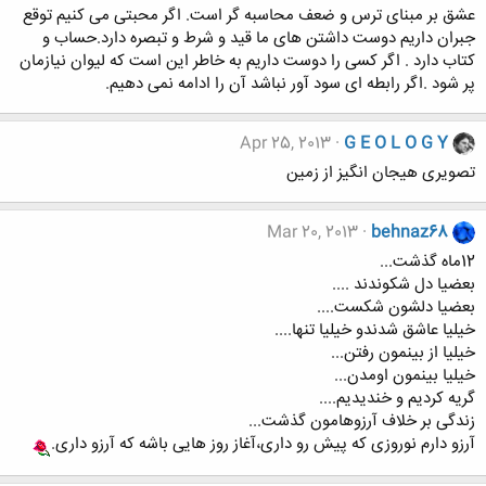
عشق بر مبنای ترس و ضعف محاسبه گر است. اگر محبتی می کنیم توقع
جبران داریم دوست داشتن های ما قید و شرط و تبصره دارد.حساب و
کتاب دارد . اگر کسی را دوست داریم به خاطر این است که لیوان نیازمان
پر شود .اگر رابطه ای سود آور نباشد آن را ادامه نمی دهیم.
Apr 25, 2013
G E O L O G Y
تصویری هیجان انگیز از زمین
Mar 20, 2013
behnaz68
12ماه گذشت...
بعضیا دل شکوندند ....
بعضیا دلشون شکست....
خیلیا عاشق شدندو خیلیا تنها....
خیلیا از بینمون رفتن...
خیلیا بینمون اومدن...
گریه کردیم و خندیدیم....
زندگی بر خلاف آرزوهامون گذشت...
آرزو دارم نوروزی که پیش رو داری،آغاز روز هایی باشه که آرزو داری.