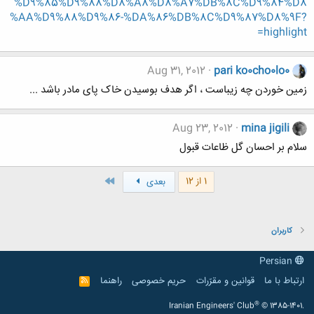
%D9%85%D9%88%D8%A8%D8%A7%DB%8C%D9%84%D8
%AA%D9%88%D9%86-%DA%86%DB%8C%D9%87%D8%9F?
highlight=
Aug 31, 2012
pari ko0cho0lo0
زمین خوردن چه زیباست ، اگر هدف بوسیدن خاک پای مادر باشد ...
Aug 23, 2012
mina jigili
سلام بر احسان گل ظاعات قبول
آخر
1 از 12
بعدی
کاربران
Persian
ارتباط با ما
قوانین و مقرّرات
حریم خصوصی
راهنما
R
S
S
®
Iranian Engineers' Club
© 1385-1401.