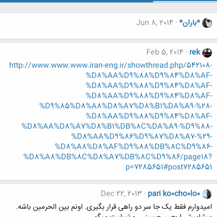
*باران*
Jun 8, 2014
Feb 5, 2014
rek
http://www.www.www.iran-eng.ir/showthread.php/542108-
%D8%AA%D9%88%D9%84%D8%AF-
%D8%AA%D9%88%D9%84%D8%AF-
%D8%AA%D9%88%D9%84%D8%AF-
%D9%85%D8%A8%D8%A7%D8%B1%DA%A9-%28-
%D8%AA%D9%88%D9%84%D8%AF-
%D8%AA%D8%A7%D8%B1%DB%8C%DA%A9-%D9%88-
%D8%AA%D9%86%D9%87%D8%A7-%29-
%D8%A8%D8%AF%D9%88%DB%8C%D9%86-
%D8%A8%DB%8C%D8%A7%DB%8C%D9%86/page18?
p=7285651#post7285651
Dec 22, 2013
pari ko0cho0lo0
امیدوارم فقط یک جا سر دو راهی قرار بگیری. اونم بین الحرمین باشه.