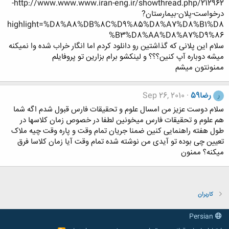
http://www.www.www.iran-eng.ir/showthread.php/212962-
درخواست-پلان-بیمارستان?
highlight=%D8%A8%DB%8C%D9%85%D8%A7%D8%B1%D8
%B3%D8%AA%D8%A7%D9%86
سلام این پلانی که گذاشتین رو دانلود کردم اما انگار خراب شده وا نمیکنه
میشه دوباره آپ کنین؟؟؟ و لینکشو برام بزارین تو پروفایلم
ممنونتون میشم
رضا59
Sep 26, 2010
ر
سلام دوست عزیز من امسال علوم و تحقیقات فارس قبول شدم اگه شما
هم علوم و تحقیقات فارس میخونین لطفا در خصوص زمان کلاسها در
طول هفته راهنمایی کنین ضمنا جریان تمام وقت و پاره وقت چیه ملاک
تعیین چی بوده تو آیدی من نوشته شده تمام وقت آیا زمان کلاسا فرق
میکنه؟ ممنون
کاربران
Persian