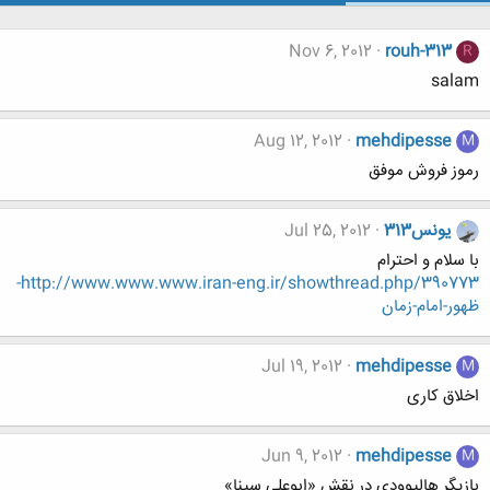
Nov 6, 2012
rouh-313
R
salam
Aug 12, 2012
mehdipesse
M
رموز فروش موفق
یونس313
Jul 25, 2012
با سلام و احترام
http://www.www.www.iran-eng.ir/showthread.php/390773-
ظهور-امام-زمان
Jul 19, 2012
mehdipesse
M
اخلاق کاری
Jun 9, 2012
mehdipesse
M
بازیگر هالیوودی در نقش «ابوعلي سينا»