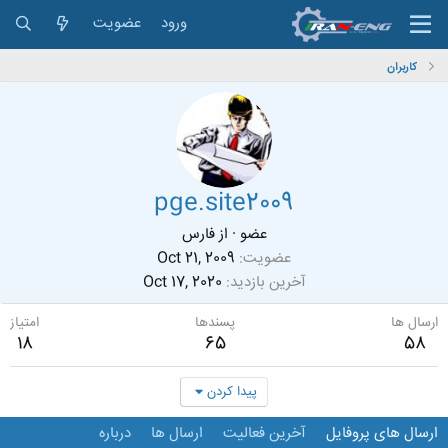
ورود
عضویت
کاربران
pge.site2009
عضو
·
از
فارس
عضویت
Oct 21, 2009
آخرین بازدید
Oct 17, 2020
ارسال ها
پسندها
امتیاز
18
65
58
پیدا کردن
ارسال های پروفایل
آخرین فعالیت
ارسال ها
درباره