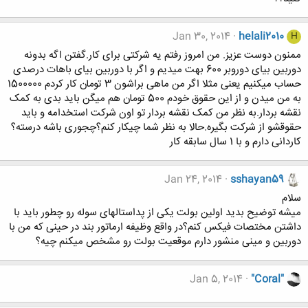
Jan 30, 2014
helali2010
H
ممنون دوست عزیز. من امروز رفتم یه شرکتی برای کار.گفتن اگه بدونه
دوربین بیای دوروبر 600 بهت میدیم و اگر با دوربین بیای باهات درصدی
حساب میکنیم یعنی مثلا اگر من ماهی براشون 3 تومان کار کردم 1500000
به من میدن و از این حقوق خودم 500 تومان هم میگن باید بدی به کمک
نقشه بردار.به نظر من کمک نقشه بردار تو اون شرکت استخدامه و باید
حقوقشو از شرکت بگیره.حالا به نظر شما چیکار کنم؟چجوری باشه درسته؟
کاردانی دارم و با 1 سال سابقه کار
Jan 24, 2014
sshayan59
سلام
میشه توضیح بدید اولین بولت یکی از پداستالهای سوله رو چطور باید با
داشتن مختصات فیکس کنم؟در واقع وظیفه ارماتور بند در حینی که من با
دوربین و مینی منشور دارم موقعیت بولت رو مشخص میکنم چیه؟
Jan 5, 2014
"Coral"