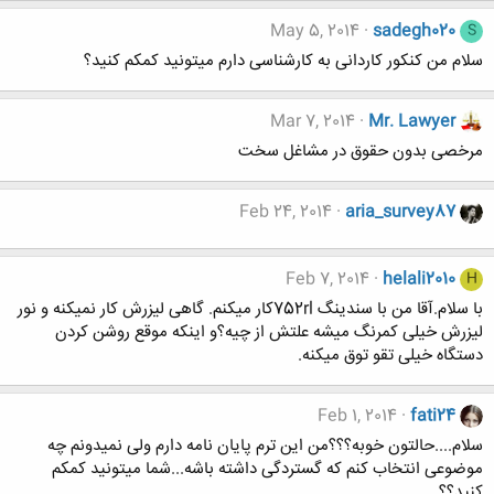
May 5, 2014
sadegh020
S
سلام من کنکور کاردانی به کارشناسی دارم میتونید کمکم کنید؟
Mar 7, 2014
Mr. Lawyer
مرخصی بدون حقوق در مشاغل سخت
Feb 24, 2014
aria_survey87
Feb 7, 2014
helali2010
H
با سلام.آقا من با سندینگ 752rlکار میکنم. گاهی لیزرش کار نمیکنه و نور
لیزرش خیلی کمرنگ میشه علتش از چیه؟و اینکه موقع روشن کردن
دستگاه خیلی تقو توق میکنه.
Feb 1, 2014
fati24
سلام....حالتون خوبه؟؟؟من این ترم پایان نامه دارم ولی نمیدونم چه
موضوعی انتخاب کنم که گستردگی داشته باشه...شما میتونید کمکم
کنید؟؟