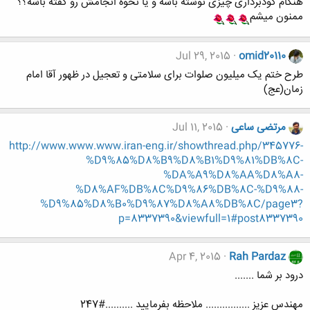
هنگام گودبرداری چیزی نوشته باشه و یا نحوه انجامش رو گفته باشه؟؟
ممنون میشم
Jul 29, 2015
omid20110
طرح ختم یک میلیون صلوات برای سلامتی و تعجیل در ظهور آقا امام
زمان(عج)
مرتضی ساعی
Jul 11, 2015
http://www.www.www.iran-eng.ir/showthread.php/345776-
%D9%85%D8%B9%D8%B1%D9%81%DB%8C-
%DA%A9%D8%AA%D8%A8-
%D8%AF%DB%8C%D9%86%DB%8C-%D9%88-
%D9%85%D8%B0%D9%87%D8%A8%DB%8C/page3?
p=8337390&viewfull=1#post8337390
Apr 4, 2015
Rah Pardaz
درود بر شما .......
مهندس عزیز ................ ملاحظه بفرمایید ..........#247