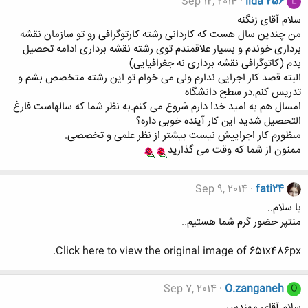
Sep 12, 2014
lida 256
L
سلام آقای زنگنه
من چندین سال هست که کاردانی رشته کارتوگرافی رو تو سازمان نقشه
برداری خوندم و بسیار علاقمندم توی رشته نقشه برداری ادامه تحصیل
بدم (کاتوگرافی نقشه برداری نه جغرافیایی)
البته قصد کار اجرایی ندارم ولی می خوام تو این رشته متخصص بشم و
تدریس کنم.در سطح دانشگاه
امسال هم به امید خدا دارم شروع می کنم.به نظر شما که سالهاست فارغ
التحصیل شدید این کار آینده خوبی داره؟
منظورم کار اجراییش نیست بیشتر از نظر علمی و تخصصی.
ممنون از شما که وقت می گذارید
Sep 9, 2014
fati24
با سلام..
منتپر حضور گرم شما هستیم..
Click here to view the original image of 651x486px.
Sep 7, 2014
O.zanganeh
O
سلام آقای مهندس