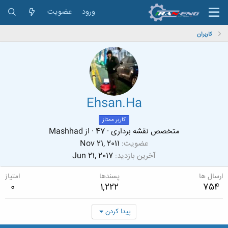
ورود
عضویت
کاربران
Ehsan.Ha
کاربر ممتاز
متخصص نقشه برداری
·
47
·
از
Mashhad
عضویت
Nov 21, 2011
آخرین بازدید
Jun 21, 2017
ارسال ها
پسندها
امتیاز
0
1,222
754
پیدا کردن