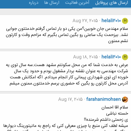
ارسال های پروفایل
آخرین فعالیت
ارسال ها
درباره
Aug 27, 2015
helali2010
H
سلام مهندس جان خوبین؟من یکی دو بار تماس گرفتم خدمتتون جوابی
نشد. بیزحمت یک ساعتی رو بگین تماس بگیرم که مزاحم وقت و کارتون
نشم.ممنون
Aug 18, 2015
helali2010
H
عرض به خدمت شما که من محل سکونتم مشهد هست.سه سال توی یه
شرکت مهندسی به عنوان نقشه بردار مشغول بودم و حدود یک سال
خورده ای توی شهرداری پیمانی کار انجام میدادم. اگه امکانش هست
آدرس محل کارتون رو بگین که حضوری برسم خدمتتون.ممنون میشم
Aug 17, 2015
farahanimohsen
سلام اقا احسان
خسته نباشی
ی زحمتی داشتم شرمنده!!
میشه لطف کنی منبع یا چیزی معرفی کنی که راجع به مانیتورینگ دیوارها