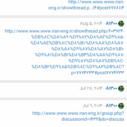
http://www.www.www.iran-
eng.ir/showthread.p...14#post7778114
Aug 5, 2014
A1300
http://www.www.www.iran-eng.ir/showthread.php/603724-
%DB%8C%DA%A9-%D9%82%D8%AF%D9%85-
%D8%AE%DB%8C%D8%B1-%D8%AA%D8%A7-
%D8%A8%D9%87%D8%A7%D8%B1-
%D9%81%D8%B1%D8%B4%D8%AA%D9%87-
%D9%87%D8%A7%DB%8C-
%D8%B2%D9%85%DB%8C%D9%86%DB%8C?
p=7774233#post7774233
Jul 28, 2014
A1300
Jul 9, 2014
A1300
http://www.www.www.iran-eng.ir/group.php?
discussionid=1432&do=discuss