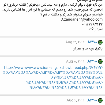
من تازه فوق دیپلم گرفتم ، دارم واسه لیسانس میخونم ( نقشه برداری) تو
انجمن که میچرخیدم شما رو دیدم که حسابی با نرم افزار ها آشنایی دارید.
خواستم بدونم میتونم شمارتونو داشته باشم ؟
O.zanganeh@yahoo.com
09127287622
امید زنگنه
Aug 12, 2014
A1300
پاتوق بچه های عمران
Aug 8, 2014
A1300
http://www.www.www.iran-eng.ir/showthread.php/604232-
%D8%A7%D8%A8%D8%B1%D8%B3%D8%A7%D8%B2%D9%
87-%D9%87%D8%A7%DB%8C-
%D8%AF%D9%86%DB%8C%D8%A7%DB%8C-
%D8%B9%D9%85%D8%B1%D8%A7%D9%86
Aug 6, 2014
A1300