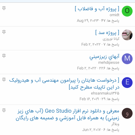
[ پروژه آب و فاضلاب ]
م
O
ه
omidt
م
پاسخ ها
47
Aug 29, 2023
[ پروژه سد ]
م
ه
کیانا نوروزی
م
پاسخ ها
7
Feb 2, 2022
آبهاي زيرزميني
م
M
ه
mehdipesse
م
پاسخ ها
226
Feb 2, 2022
[ درخواست هايتان را پیرامون مهندسی آب و هیدرولیک
م
E
ه
در اين تاپيك مطرح كنيد]
م
ehsanmaku1365
پاسخ ها
29
Feb 16, 2019
معرفی و دانلود نرم افزار Geo Studio (آب هاي زيز
م
و
ه
زميني) به همراه فايل آموزشي و ضميمه هاى رايگان
م
وبلاگر
پاسخ ها
6
Jun 2, 2017