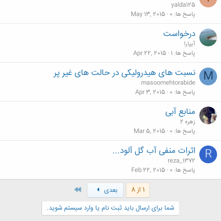
yalda125
پاسخ ها
0
May 13, 2015
درخواست
آیپارا
پاسخ ها
1
Apr 22, 2015
نسبت های هیدرولیکی در حالت های غیر پر
M
masoomehtorabide
پاسخ ها
0
Apr 3, 2015
منابع آبی
زهره 2
پاسخ ها
0
Mar 5, 2015
اثرات منفی آب گل آلود...
R
reza_1372
پاسخ ها
0
Feb 22, 2015
آخر
1 از 8
بعدی
شما برای ارسال باید ثبت نام یا وارد سیستم شوید.