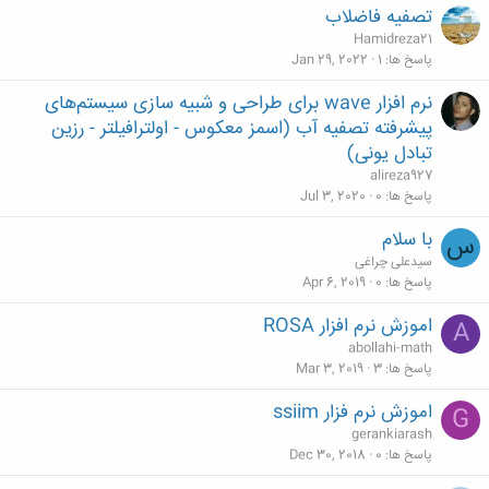
تصفیه فاضلاب
Hamidreza21
پاسخ ها
1
Jan 29, 2022
نرم افزار wave برای طراحی و شبیه سازی سیستم‌های
پیشرفته تصفیه آب (اسمز معکوس - اولترافیلتر - رزین
تبادل یونی)
alireza927
پاسخ ها
0
Jul 3, 2020
با سلام
س
سیدعلی چراغی
پاسخ ها
0
Apr 6, 2019
اموزش نرم افزار ROSA
A
abollahi-math
پاسخ ها
3
Mar 3, 2019
اموزش نرم فزار ssiim
G
gerankiarash
پاسخ ها
0
Dec 30, 2018