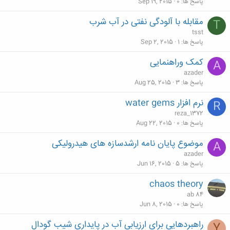
پاسخ ها
0
Sep 19, 2015
مقابله با آلودگی نفتی در آب شرب
T
tsst
پاسخ ها
1
Sep 2, 2015
کمک وراهنمایی
A
azader
پاسخ ها
3
Aug 25, 2015
نرم افزار water gems
R
reza_1372
پاسخ ها
0
Aug 22, 2015
موضوع پایان نامه ارشدسازه های هیدرولیکی
A
azader
پاسخ ها
5
Jun 16, 2015
chaos theory
ab 84
پاسخ ها
0
Jun 8, 2015
راهبردهایی برای ارزیابی آب در پایداری شیب گودال
Y