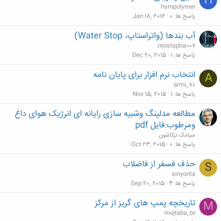
H
hsmpolymer
پاسخ ها
0
Jan 18, 2016
آب بندها (واتراستاپ، Water Stop)
mostapha007
پاسخ ها
1
Dec 20, 2015
انتخاب نرم افزار برای پایان نامه
A
armi_70
پاسخ ها
1
Nov 15, 2015
مطالعه مدلینگ وشبیه سازی رایانه ای انرژیک هوای داغ
ومرطوب:فایل pdf
سیامک ترکاشون
پاسخ ها
0
Oct 23, 2015
حذف فسفر از فاضلاب
S
sinyorita
پاسخ ها
4
Sep 20, 2015
تاریخچه پمپ های گریز از مرکز
M
mojtaba_br