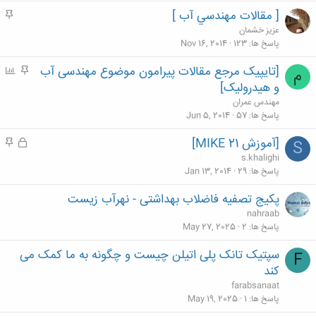
[ مقالات مهندسي آب ]
م
ه
عزيز خشمان
م
پاسخ ها
123
Nov 16, 2014
[تایپیک مرجع مقالات پیرامون موضوع مهندسی آب
م
P
م
ه
o
و هیدرولیک]
م
l
مهندس عمران
l
پاسخ ها
57
Jun 5, 2014
[آموزش MIKE 21]
ق
م
S
ف
ه
s.khalighi
ل
م
پاسخ ها
29
Jan 13, 2014
ش
پکیج تصفیه فاضلاب بهداشتی - نهرآب زیست
د
nahraab
ه
پاسخ ها
2
May 27, 2025
سپتیک تانک پلی اتیلن چیست و چگونه به ما کمک می
F
کند
farabsanaat
پاسخ ها
1
May 19, 2025