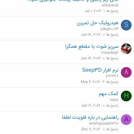
aliharandi
پاسخ ها
1
Jul 1, 2017
هیدرولیک حل تمرین
S
sdegh0074
پاسخ ها
0
Jun 16, 2017
سرریز شوت با مقطع همگرا
mrsadegh
پاسخ ها
0
Jun 16, 2017
نرم افزار Seep3D
8
892327
پاسخ ها
2
May 6, 2017
کمک مهم
H
hoto1
پاسخ ها
0
Jan 19, 2017
راهنمایی در باره فلوینت لطفا
A
amirhajizadeh318
پاسخ ها
0
Dec 11, 2016