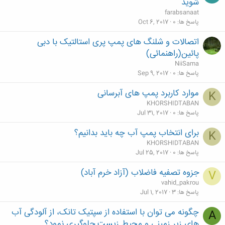
شوید
farabsanaat
پاسخ ها
0
Oct 6, 2017
اتصالات و شلنگ های پمپ پری استالتیک با دبی
پائین(راهنمائی)
NiiSama
پاسخ ها
0
Sep 9, 2017
موارد کاربرد پمپ های آبرسانی
K
KHORSHIDTABAN
پاسخ ها
0
Jul 31, 2017
برای انتخاب پمپ آب چه باید بدانیم؟
K
KHORSHIDTABAN
پاسخ ها
0
Jul 25, 2017
جزوه تصفیه فاضلاب (آزاد خرم آباد)
V
vahid_pakrou
پاسخ ها
3
Jul 1, 2017
چگونه می توان با استفاده از سپتیک تانک، از آلودگی آب
A
های زیر زمینی و محیط زیست جلوگیری نمود؟