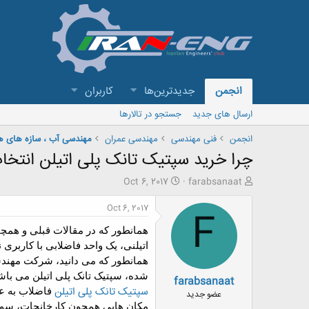
انجمن
جدیدترین‌ها
کاربران
ارسال های جدید
جستجو در تالارها
انجمن
فنی مهندسی
مهندسی عمران
مهندسی آب ، سازه های هی
چرا خرید سپتیک تانک پلی اتیلن انتخ
ش
ت
Oct 6, 2017
farabsanaat
ر
ا
و
ر
Oct 6, 2017
F
ع
ی
ک
خ
همانطور که در مقالات قبلی و همچ
ن
ش
اتیلنی، یک واحد فاضلابی با کاربر
ن
ر
همانطور که می دانید، شرکت مهندس
د
و
شده، سپتیک تانک پلی اتیلن می باش
farabsanaat
ه
ع
سپتیک تانک پلی اتیلن
م
فاضلاب به عن
عضو جدید
و
مکان هایی همچون کارخانجات، سوله