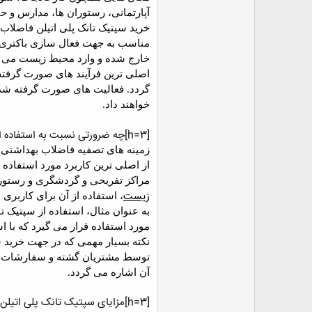
ض
آپارتمانی، رستوران ها، مدارس و ح
و
خرید سپتیک تانک پلی اتیلن فاضلا
ع
مناسب به جهت فعال سازی باکتری 
خارج شده و وارد محیط زیست می گ
اصلی ترین فرآیند های صورت گرفته 
گردد. فعالیت های صورت گرفته شده
خواهند داد.
[h=3]چه ضرورتی نسبت به استفاده از سپتیک تانک پلی اتیلن وجود دارد؟[/h]
زمینه های تصفیه فاضلاب بهداشتی م
از اصلی ترین کاربرد مورد استفاد
مراکز تفریحی و گردشگری و رستوران
زیست
، استفاده از آن برای کاربر
به عنوان مثال، استفاده از سپتیک 
مورد استفاده قرار می گیرد که با ا
نکته بسیار مهمی که در جهت خرید س
توسط مشتریان گشته و سفارشات ب
آن اشاره می گردد.
[h=3]مزایای سپتیک تانک پلی اتیلن[/h]