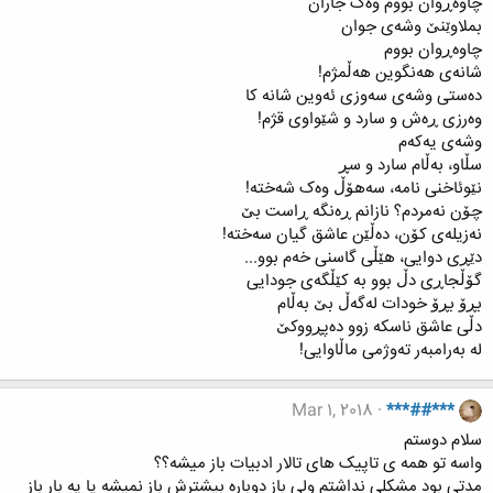
چاوەڕوان بووم وەک جاران
بملاوێنێ وشەی جوان
چاوەڕوان بووم
شانەی هەنگوین هەڵمژم!
دەستی وشەی سەوزی ئەوین شانە کا
وەرزی ڕەش و سارد و شێواوی قژم!
وشەی یەکەم
سڵاو، بەڵام سارد و سڕ
نێوئاخنی نامە، سەهۆڵ وەک شەختە!
چۆن نەمردم؟ نازانم ڕەنگە ڕاست بێ
نەزیلەی کۆن، دەڵێن عاشق گیان سەختە!
دێڕی دوایی، هێڵی گاسنی خەم بوو...
گۆڵجاڕی دڵ بوو بە کێڵگەی جودایی
بڕۆ بڕۆ خودات لەگەڵ بێ بەڵام
دڵی عاشق ناسکه زوو دەپڕووکێ
لە بەرامبەر تەوژمی ماڵاوایی!
Mar 1, 2018
***##***
سلام دوستم
واسه تو همه ی تاپیک های تالار ادبیات باز میشه؟؟
مدتی بود مشکلی نداشتم ولی باز دوباره بیشترش باز نمیشه یا یه بار باز