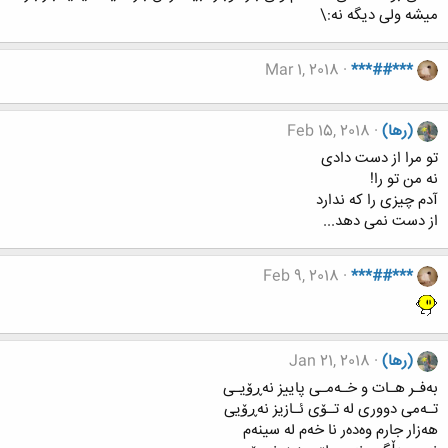
میشه ولی دیگه نه:\
Mar 1, 2018
***##***
(رها)
Feb 15, 2018
تو مرا از دست دادی
نه من تو را!
آدم چیزی را که ندارد
از دست نمی دهد...
Feb 9, 2018
***##***
(رها)
Jan 21, 2018
بەفـر هـات و خـەمـی پاییز نەڕۆیـی
تـەمی دووری لە تـۆی ئـازیز نەڕۆیی
هەزار جارم وەدەر نا خەم لە سینەم