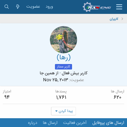
ورود
عضویت
کاربران
(رها)
کاربر ممتاز
کاربر بیش فعال
·
از
همین جا
عضویت
Nov 25, 2013
ارسال ها
پسندها
امتیاز
94
1,761
620
پیدا کردن
ارسال های پروفایل
آخرین فعالیت
ارسال ها
درباره