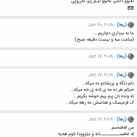
نەبوو دڵگیر، نەبوو لێـم زیز، نەڕۆیی
(رها)
Jan 20, 2018
ما به بیداری دچاریم ...
(ساعت سه و بیست دقیقه صبح)
(رها)
Jan 17, 2018
(رها)
Jan 17, 2018
دلم تنگه و پریشانم ده میکه...
خیالم هر ده مه ی لانه ی خه میکه...
ئه ونده دل پرم پیم خوشه بگریم...
ک فرمیسک و هناسش مه رهه میکه...
(رها)
Jan 17, 2018
من قەقنەسم
لە ئەفســـــــــــانه و مێژوودا ناوم هەیە