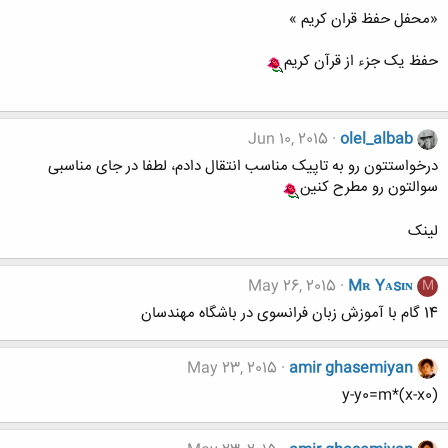
«محفل حفظ قران کریم »
حفظ یک جزء از قرآن کریم
Jun 10, 2015
olel_albab
درخواستتون رو به تاپیک مناسب انتقال دادم، لطفا در جای مناسبی
سوالتون رو مطرح کنین
لینک
May 26, 2015
Mʀ Yᴀsɪɴ
M
14 گام با آموزش زبان فرانسوی در باشگاه مهندسان
May 23, 2015
amir ghasemiyan
y-y0=m*(x-x0)