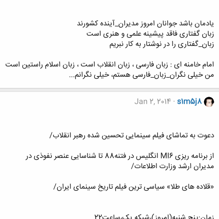
یادمان باشد جوانان امروز مدیران_آینده کشورند
زبان گفتاری فاقد پیشینه علمی و هنری است
زبان_گفتاری را در نوشتار به کار نبریم
امام خامنه ای : زبان فارسی ، زبان انقلاب است ، زبان اسلام راستین است
من خیلی نگران_زبان_فارسی هستم، خیلی نگرانم...
Jan 2, 2014
s1m5j8
دعوت به تماشای فیلم سینمایی تحسین شده رهبر انقلاب/
از برنامه ریزی MI6 انگلیس در فتنه88 تا شناسایی عنصر نفوذی در
مدیران ارشد وزارت اطلاعات/
«قلاده های طلا» سیاسی ترین فیلم تاریخ سینمای ایران/
زمان:پنج شنبه(امروز)،شبکه یک،ساعت22