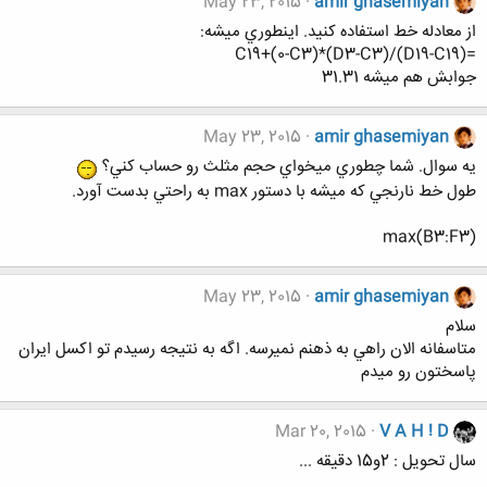
May 23, 2015
amir ghasemiyan
از معادله خط استفاده كنيد. اينطوري ميشه:
=(D19-C19)/(D3-C3)*(0-C3)+C19
جوابش هم ميشه 31.31
May 23, 2015
amir ghasemiyan
يه سوال. شما چطوري ميخواي حجم مثلث رو حساب كني؟
طول خط نارنجي كه ميشه با دستور max به راحتي بدست آورد.
max(B3:F3)
May 23, 2015
amir ghasemiyan
سلام
متاسفانه الان راهي به ذهنم نميرسه. اگه به نتيجه رسيدم تو اكسل ايران
پاسختون رو ميدم
Mar 20, 2015
V A H ! D
سال تحویل : 2و15 دقیقه ...