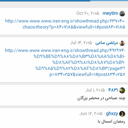
Oct 20, 2015
meytim
http://www.www.www.iran-eng.ir/showthread.php/637040-
chaos-theory?p=8407185&viewfull=1#post8407185
مرتضی ساعی
Jul 14, 2015
http://www.www.www.iran-eng.ir/showthread.php/492974-
%D9%BE%D9%88%D8%B3%D8%AA%D8%B1-
%D8%AF%D9%81%D8%A7%D8%B9-
%D9%85%D9%82%D8%AF%D8%B3/page3?
p=8340257&viewfull=1#post8340257
Jul 1, 2015
4831
چند صباحی در محضر بزرگان
Jun 12, 2015
ghxzy
رمضان امسال با