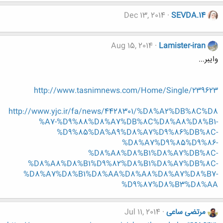
Dec 13, 2014
SEVDA.14
Aug 15, 2014
Lamister-iran
وایبر...
http://www.tasnimnews.com/Home/Single/239623
http://www.yjc.ir/fa/news/4428301/%D8%A2%DB%8C%D8
%A7-%D9%88%D8%A7%DB%8C%D8%A8%D8%B1-
%D9%85%DA%A9%D8%A7%D9%86%DB%8C-
%D8%A7%D9%85%D9%86-
%D8%A8%D8%B1%D8%A7%DB%8C-
%D8%A8%D8%B1%D9%82%D8%B1%D8%A7%DB%8C-
%D8%A7%D8%B1%D8%AA%D8%A8%D8%A7%D8%B7-
%D9%87%D8%B3%D8%AA
مرتضی ساعی
Jul 11, 2014