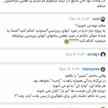
آب وخاک بود الان منابع آب ارشد میخونم کم میارم برا همین مزاحمتون
میشم
Dec 18, 2013
ozel
سلام مهندس خوبید؟
یه پروژه نیاز دارم در مورد آبهای زیرزمینی؟میتونید کمکم کنید؟ضمنا یه
چندتا سوال داشتم در مورد بعضی بحثهای آبهای زیرزمینی پیشرفته
میتونید کمکم کنید؟؟؟؟؟؟
Dec 7, 2013
s1m5j8
Nov 19, 2013
mansuree
وقتی باختم، “مسیر” را یافتم؛
در بزرگراه زندگی همواره راهت، “راحت” نخواهد بود.
هر چاله ای، “چاره ای” به تو می آموزد.
دوباره فکر کن، فرصت ها “دو بار” تکرار نمی شوند.
پس به خاطر داشته باش برای جلوگیری از پس رفت،“باید رفت”!!