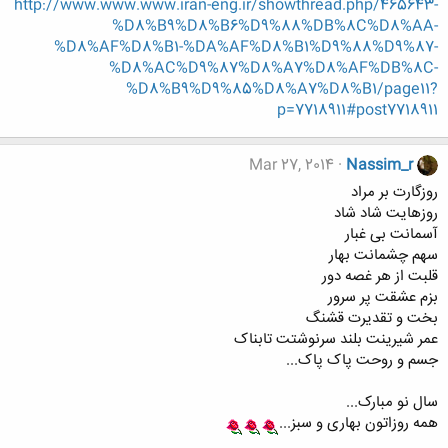
http://www.www.www.iran-eng.ir/showthread.php/465643-
%D8%B9%D8%B6%D9%88%DB%8C%D8%AA-
%D8%AF%D8%B1-%DA%AF%D8%B1%D9%88%D9%87-
%D8%AC%D9%87%D8%A7%D8%AF%DB%8C-
%D8%B9%D9%85%D8%A7%D8%B1/page11?
p=7718911#post7718911
Mar 27, 2014
Nassim_r
روزگارت بر مراد
روزهایت شاد شاد
آسمانت بی غبار
سهم چشمانت بهار
قلبت از هر غصه دور
بزم عشقت پر سرور
بخت و تقدیرت قشنگ
عمر شیرینت بلند سرنوشتت تابناک
جسم و روحت پاک پاک...
سال نو مبارک...
همه روزاتون بهاری و سبز...