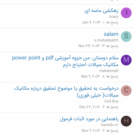
زهکشی ماسه ای
1
1mary
پاسخ ها
0
Jan 7, 2014
salam
S
s.mohabbati71
پاسخ ها
3
Nov 23, 2013
سلام دوستان :من جزوه آموزشی pdf و power point
M
مکانیک سیالات احتیاج دارم
mahanmah
پاسخ ها
8
Mar 9, 2013
درخواست یه تحقیق یا موضوع تحقیق درباره مکانیک
C
سیالات( خیلی فوری)
Civil Boy
پاسخ ها
6
Dec 22, 2012
راهنمایی در مورد اثبات فرمول
H
hamid1002
پاسخ ها
2
Nov 9, 2012