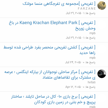
[ تفریحی ]مجموعه ی تفرجگاهی منسا مولتک
F A R Z A N E
پاسخ ها
1
Jul 29, 2015
[ تفریحی ] Kaeng Krachan Elephant Park در باغ
وحش زوریخ
mpb
پاسخ ها
1
Jul 29, 2015
[ تفریحی ] کشتی تفریحی منحصر بفرد طراحی شده توسط
زاها حدید
mpb
پاسخ ها
0
Jul 24, 2015
[ تفریحی ] مرکز ساحلی نوجوانان از بیارکه اینگلس ؛ عرصه
ی مشترک برای تقاضاهای متضاد
hnfati
پاسخ ها
0
Apr 12, 2015
[ تفریحی ] برج بازی 10- کال در ساحل تایلند ؛ ساختار
پرپیچ و خم بتنی در زمین بازی کودکان
mpb