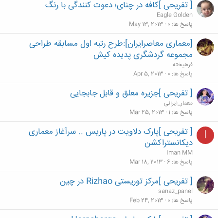
[ تفریحی ]کافه در چنای؛ دعوت کنندگی با رنگ
Eagle Golden
پاسخ ها
0
May 13, 2013
[معماری معاصرایران]:طرح رتبه اول مسابقه طراحی
مجموعه گردشگری پدیده کیش
فرهيخته
پاسخ ها
0
Apr 5, 2013
[ تفریحی ]جزیره معلق و قابل جابجایی
معمار_ایرانی
پاسخ ها
1
Mar 25, 2013
[ تفریحی ]پارک دلاویت در پاریس .. سرآغاز معماری
I
دیکانستراکشن
Iman MM
پاسخ ها
6
Mar 18, 2013
[ تفریحی ]مرکز توریستی Rizhao در چین
sanaz_panel
پاسخ ها
0
Feb 24, 2013