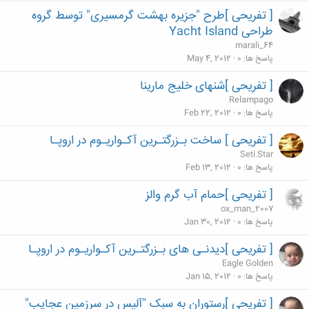
[ تفریحی ]طرح "جزیره بهشت گرمسیری" توسط گروه
طراحی Yacht Island
marali_64
پاسخ ها
0
May 4, 2012
[ تفریحی ]شنهای خلیج مارینا
Relampago
پاسخ ها
0
Feb 22, 2012
[ تفریحی ] ساخت بـزرگتـرین آکـواریـوم در اروپـا
Seti.Star
پاسخ ها
0
Feb 13, 2012
[ تفریحی ]حمام آب گرم والز
ox_man_2007
پاسخ ها
0
Jan 30, 2012
[ تفریحی ]دیدنـی های بـزرگتـرین آکـواریـوم در اروپـا
Eagle Golden
پاسخ ها
0
Jan 15, 2012
[ تفریحی ]رستوران به سبک "آلیس در سرزمین عجایب"