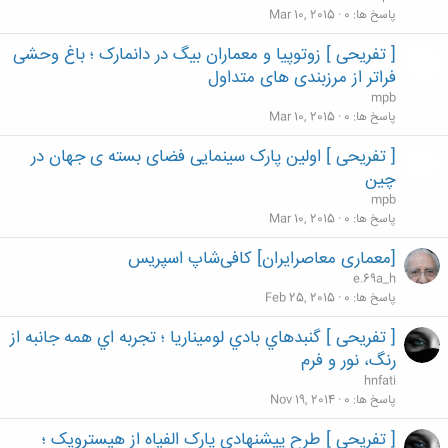
پاسخ ها
0
Mar 10, 2015
[ تفریحی ] زوتوپیا و معماران بیگ در دانمارک ؛ باغ وحشی
فراتر از مرزبندی های متداول
mpb
پاسخ ها
0
Mar 10, 2015
[ تفریحی ] اولین پارک سینمایی فضای بسته ی جهان در
چین
mpb
پاسخ ها
0
Mar 10, 2015
[معماری معاصرایران] کافی‌شاپ اسپریس
e.69a_h
پاسخ ها
0
Feb 25, 2015
[ تفریحی ] گنبدهاي بادي لوميناريا ؛ تجربه اي همه جانبه از
رنگ، نور و فرم
hnfati
پاسخ ها
0
Nov 19, 2014
[ تفریحی ] طرح پیشنهادی پارک الفیاه از هیسترویک ؛