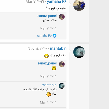
Mar 7, 2021
yamaha R6
سلام چطوری؟
sanaz_panel
سلام.ممنون
Mar 7, 2021
و
yamaha R6
ا
ک
ن
Nov 11, 2020
mahtab n
ش
ه
و تو ای پنل
ا
:
sanaz_panel
Mar 7, 2021
mahtab n
دلم خیلی برات تنگ شدهه
بیااا
Mar 9, 2021