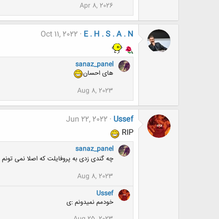
Apr 8, 2026
Oct 11, 2022
E . H . S . A . N
sanaz_panel
های احسان
Aug 8, 2023
Jun 22, 2022
Ussef
RIP
sanaz_panel
چه گندی زدی به پروفایلت که اصلا نمی تونم 
Aug 8, 2023
Ussef
خودمم نمیدونم :ی