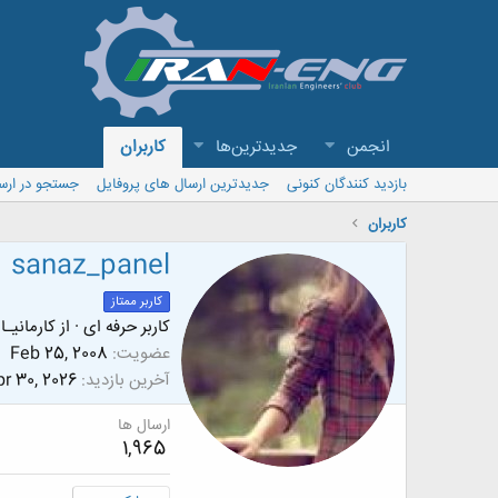
انجمن
جدیدترین‌ها
کاربران
بازدید کنندگان کنونی
جدیدترین ارسال های پروفایل
جستجو در ارس
کاربران
sanaz_panel
کاربر ممتاز
کاربر حرفه ای
·
از
کارمانیـا
عضویت
Feb 25, 2008
آخرین بازدید
r 30, 2026
ارسال ها
1,965