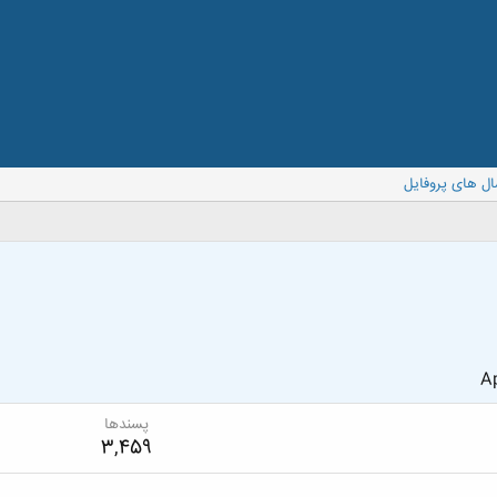
ال های پروفایل
Ap
پسندها
3,459