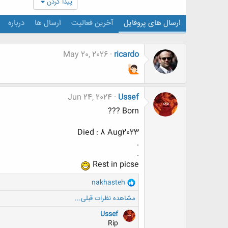
پیدا کردن
ارسال های پروفایل
آخرین فعالیت
ارسال ها
درباره
May 20, 2026
ricardo
Jun 24, 2024
Ussef
Born ???
Died : 8 Aug2023
.
.
Rest in picse
و
nakhasteh
ا
مشاهده نظرات قبلی...
ک
ن
Ussef
ش
Rip
ه