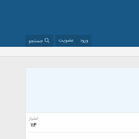
ورود
عضویت
جستجو
امتیاز
114