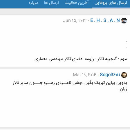
ارسال های پروفایل
آخرین فعالیت
ارسال ها
درباره
Jun 15, 2014
E . H . S . A . N
.
.
.
مهم : گنجینه تالار - رزومه اعضای تالار مهندسی معماری
Mar 19, 2014
Sogol1681
بدوین بیاین تبریک بگین..جشن نامــزدی زهــره جـــون مدیر تالار
زبان..