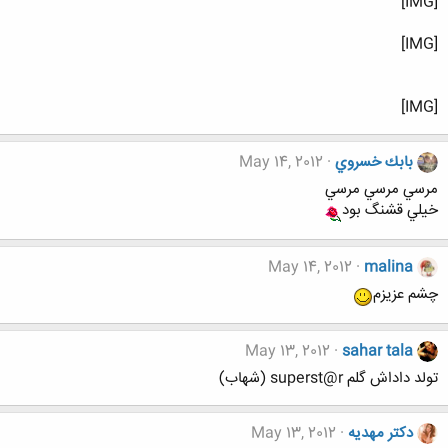
[IMG]
[IMG]
[IMG]
بابك خسروي
May 14, 2012
مرسي مرسي مرسي
خيلي قشنگ بود
May 14, 2012
malina
چشم عزیزم
May 13, 2012
sahar tala
تولد داداش گلم superst@r (شهاب)
دکتر مهدیه
May 13, 2012