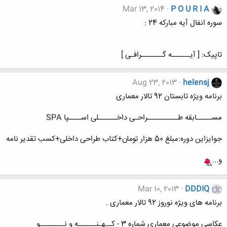
Mar 13, 2014
P O U R I A
سوره انفال آیه مبارکه 24 :
تاپیک: [ آیــــــه گـــــــرافـی ]
Aug 23, 2013
helensj
برنامه ویژه تابستان 92 تالار معماری
مســـــابقه طــــــــــراحـی داخــــــلی اســــپا SPA
جوایزاین دوره:مبلغ 50 هزار تومان+کتاب طراحی داخلی+کسب تقدیر نامه
و...
Mar 10, 2013
DDDIQ
برنامه های ویژه نوروز 92 تالار معماری .
عکاسی موضوعی معماری شماره 3 - کــهـنــــــه و نــــــــو