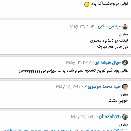
اولی چ وحشتناک بود
مرتضی ساعی
May 13, 2012
سلام.
لینک رو دیدم ، ممنون
روز مادر هم مبارک
خیال شیشه ای
May 13, 2012
عالی بود گلم کوپن تشکرم تموم شده برات میزنم بووووووووووس
سید محمد موسوی 6
May 13, 2012
سلام
خوبي تشكر
May 13, 2012
ghazal1991
سلام.
http://www.www.www.iran-eng.ir/showthread.php/372399-