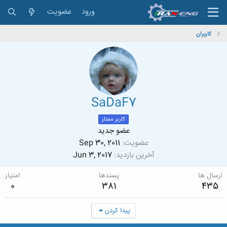
ورود
عضویت
کاربران
SaDaF7
کاربر ممتاز
عضو جدید
عضویت
Sep 30, 2011
آخرین بازدید
Jun 3, 2017
ارسال ها
پسندها
امتیاز
0
381
435
پیدا کردن