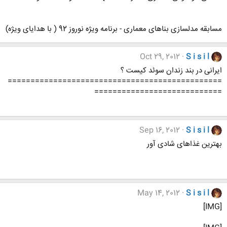
مسابقه مدلسازی بناهای معماری - برنامه ویژه نوروز 92 ( با هدایای ویژه)
Oct 29, 2012
S i s i l
ایرانی در بند زندان سوئد کیست ؟
===============================================
============================
Sep 16, 2012
S i s i l
بهترین غذاهای شادی آور
May 14, 2012
S i s i l
[IMG]