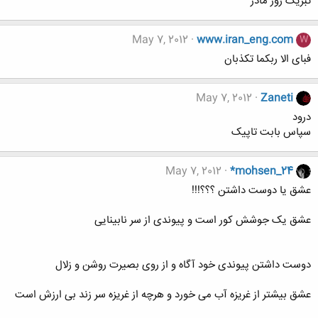
تبریک روز مادر
May 7, 2012
www.iran_eng.com
W
فبای الا ربکما تکذبان
May 7, 2012
Zaneti
درود
سپاس بابت تاپیک
May 7, 2012
*mohsen_24
عشق یا دوست داشتن ؟؟؟!!!
عشق یک جوشش کور است و پیوندی از سر نابینایی
دوست داشتن پیوندی خود آگاه و از روی بصیرت روشن و زلال
عشق بیشتر از غریزه آب می خورد و هرچه از غریزه سر زند بی ارزش است