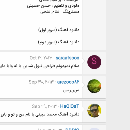
ملودی و تنظیم : حسن حسینی
مسترینگ : فتاح فتحی
دانلود آهنگ (سرور اول)
دانلود آهنگ (سرور دوم)
Oct 12, 2013
saraafsoon
S
سلام نمیدونم طراحی قبول شدین یا نه وایا مایلین توتایپیک من که بررس
Sep 30, 2013
arezooo82
مرررررسی
Sep 29, 2013
HaQiQaT
دانلود آهنگ محمد مبینی با نام من و تو و بارو