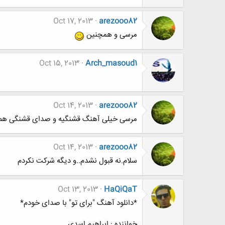
Oct 17, 2013
arezooo82
مرسی و همچنین
Oct 15, 2013
Arch_masoud1
Oct 14, 2013
arezooo82
مرسی خیلی آهنگ قشنگیه و صدای قشنگی هم
Oct 14, 2013
arezooo82
سلام.نه قبول نشدم..و دیگه شرکت نکردم
Oct 13, 2013
HaQiQaT
*دانلود آهنگ "برای تو" با صدای خودم*
خواننده : ابراهیم اسدی