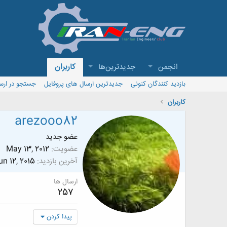
انجمن
جدیدترین‌ها
کاربران
بازدید کنندگان کنونی
جدیدترین ارسال های پروفایل
جستجو در ارس
کاربران
arezooo82
عضو جدید
عضویت
May 13, 2012
آخرین بازدید
un 12, 2015
ارسال ها
257
پیدا کردن