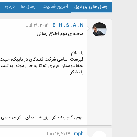
ارسال های پروفایل
آخرین فعالیت
ارسال ها
درباره
Jul 19, 2014
E . H . S . A . N
مرحله ی دوم اطلاع رسانی
با سلام
فهرست اسامی شرکت کنندگان در تاپیک، جهت تس
لطفا دوستان عزیزی که تا به حال موفق به ثبت 
با تشکر
.
.
.
مهم : گنجینه تالار - رزومه اعضای تالار مهندسی
Jun 16, 2014
mpb