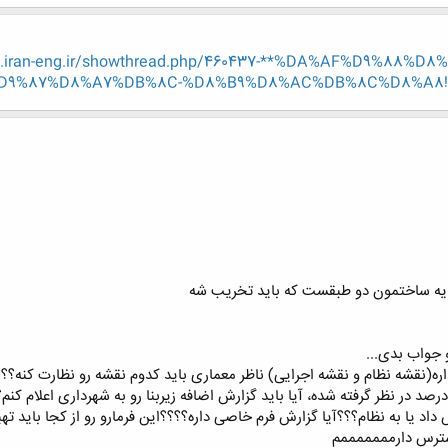
w.iran-eng.ir/showthread.php/460437-**%DA%AF%D9%88
D9%87%D8%A7%DB%8C-%D8%B9%D8%AC%DB%8C%D8%A8!**?p=
 یه ساختمون دو طبقست که باید تخریب شه
 جواب بدی...
ره(نقشه نظام و نقشه اجرایی) ناظر معماری باید کدوم نقشه رو نظارت کنه؟؟
د یا به نظام؟؟؟آیا گزارش فرم خاصی داره؟؟؟؟این فرمارو رو از کجا باید تهی
سترس دارمممممممم