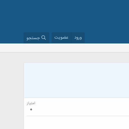
ورود
عضویت
جستجو
امتیاز
0