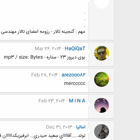
.
.
.
مهم : گنجینه تالار - رزومه اعضای تالار مهندسی
Mar 26, 2014
HaQiQaT
بوی دیروز 23 - ستاره - mp3 / size: Bytes
Feb 28, 2014
arezooo82
merccccc
Feb 23, 2014
M I N A
امالیا
Dec 31, 2013
تولد.....آقااااي سعيد حيدري... ابرفيزيكدااااان قر