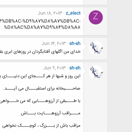
Jun 18, 2013
z_elect
Z
D8%B4%DB%8C-%D9%87%D8%A7%DB%8C-
%D8%AC%D8%A7%D9%84%D8%A8
Jun 14, 2013
sh-sh
خدای من !گلهای آفتابگردان در روزهای ابری بل
Jun 9, 2013
sh-sh
این روز و شبها از هر کــــجای این دنیــــای ب
صاحــــبخانه برای استقبــــال می آیــــد.
با طــــبقی از آرزوهــــایی که می خــــواهی
مــــراقب آرزوهــــایت بــــاش
مراقب باش از بــــزرگ ، کوچــــک نخواهی