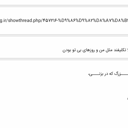
-eng.ir/showthread.php/457216-%D9%86%D9%82%D8%A7%
ا تکلیفند مثل من و روزهای بی تو بودن
ــــزرگ که در بزنــــی،