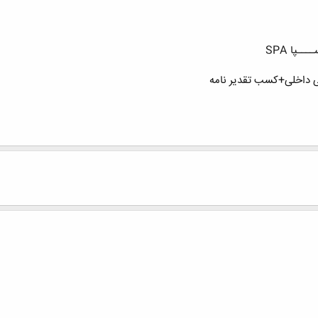
ـپا SPA