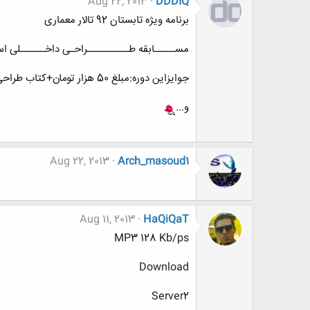
Aug 22, 2013
DDDIQ
برنامه ویژه تابستان 92 تالار معماری
مســـــابقه طــــــــــراحـی داخــــــلی اســـ
جوایزاین دوره:مبلغ 50 هزار تومان+کتاب طراحی داخلی+کسب تقدیر نامه
و...
Aug 22, 2013
Arch_masoud1
Aug 11, 2013
HaQiQaT
MP3 128 Kb/ps
Download
Server2