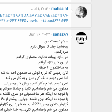
Jul 1, 2013
mahsa hf
%D8%B4%D9%88%D8%A7%D8%B1%D9%87-
6491644&viewfull=1#post6491644
Jun 26, 2013
sanaz87
سلام دوست من..
ببخشید چند تا سوال دارم..
سردرگمم..
من تازه پروانه نظارت معماری گرفتم
اولین کارو تازه گرفتم.
یه ساختمون 6 طبقه.
الان زمینی که قراره توش ساختمون احداث شه
اما نمی دونم مالک کی شروع به کار می کنه...
نمی دونم باید چیکار کنم و روال کار چطوره...
ممنون می شم راهنماییم کنید و چندتا سوالم رو
با توجه به اینکه هر ساختمونی دو سری نقشه دا
با توجه به اینکه توی نقشه اجرایی بیشتر از 60 درصد در نظر گرفته شده، آیا باید گزارش اضافه زیربنا رو به شهرداری اعلام کنم؟
گزارش دادن چطوره؟؟؟؟باید به شهرداری گزارش دا
ممنون می شم راهنماییم کنی...به خدا خیلی ا