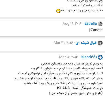
ولی ظاهرا ی چی دیگست
انگلیسی نمیتونه باشه
دقیقا یعنی چی و به چه زبانیه؟
Aug 19, 2016
Estrella
Zanete:|
خیال شیشه ای
Mar 31, 2016
Mar 16, 2016
island1991
به رسم نوروز هر سال و به یاد دوستان قدیمی
تحفه ای هرچند ناچیز مهیا کردم - به عنوان یادگاری -
تا بدینوسیله یادآوری کنم که دوری هرگز دلیل فراموشی نیست
و هر کجا که باشم مهر و یادتان در قلب و جانم جاودان خواهد بود
امیدوارم سالی پر از برکت و شادمانی پیش رو داشته باشید
دوست همیشگی شما : ISLAND
(طرح و متن طبق معمول از خودم :دی)