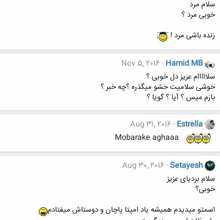
سلام مرد
خوبی مرد ؟
زنده باشی مرد !
Nov 5, 2016
Hamid MB
سلااااام عزیز دل خوبی ؟
خوشی سلامیت خشو میگذره ؟چه خبر ؟
بازم میس ؟ آیا ؟ گویا ؟
Aug 31, 2016
Estrella
Mobarake aghaaa
Aug 30, 2016
Setayesh
سلام بردیای عزیز
خوبی؟
اسمتو میدیدم همیشه یاد امیتا پاچان و دوستاش میفتادم