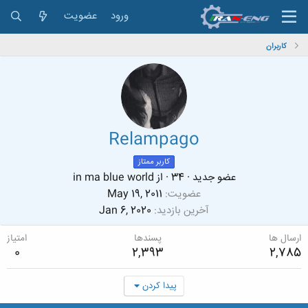
ورود
عضویت
کاربران
Relampago
کاربر ممتاز
عضو جدید
·
34
·
از
in ma blue world
عضویت
May 19, 2011
آخرین بازدید
Jan 6, 2020
ارسال ها
پسندها
امتیاز
0
2,393
2,785
پیدا کردن