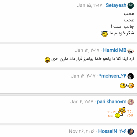
Jan 15, 2017
Setayesh
عجب
عجب
جالب است !
شکر خوبیم ما
Jan 12, 2017
Hamid MB
اره اینا کلا با یاهو خدا بیامرز قرار داد دارن :دی
Jan 12, 2017
*mohsen_24
Jan 2, 2017
pari khano0m
Nov 26, 2016
Hosse!N_206