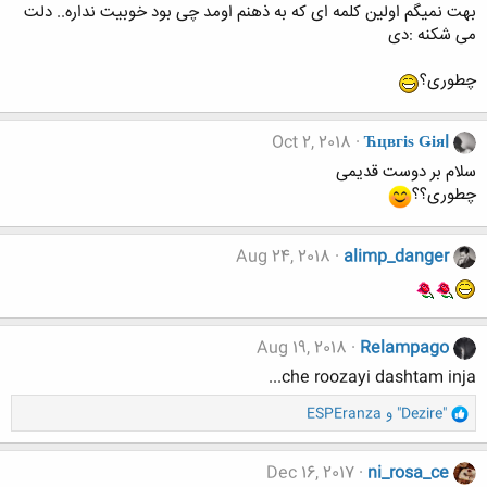
بهت نمیگم اولین کلمه ای که به ذهنم اومد چی بود خوبیت نداره.. دلت
می شکنه :دی
چطوری؟
Oct 2, 2018
Ћцвгіѕ Ǥіяl
سلام بر دوست قديمى
چطورى؟؟
Aug 24, 2018
alimp_danger
Aug 19, 2018
Relampago
che roozayi dashtam inja...
و
"Dezire"
و
ESPEranza
ا
ک
ن
Dec 16, 2017
ni_rosa_ce