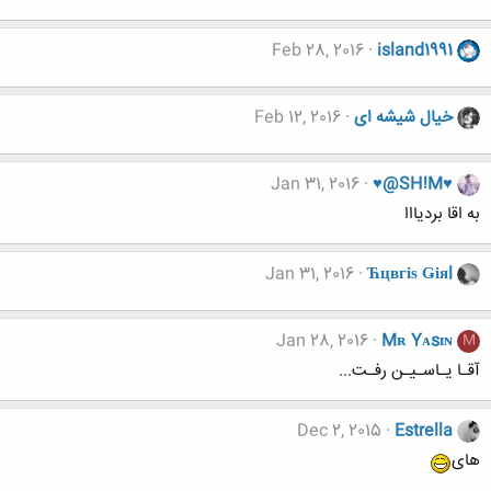
Feb 28, 2016
island1991
خیال شیشه ای
Feb 12, 2016
Jan 31, 2016
♥@SH!M♥
به اقا بردیااا
Jan 31, 2016
Ћцвгіѕ Ǥіяl
Jan 28, 2016
Mʀ Yᴀsɪɴ
M
آقـا یـاسـیـن رفـت...
Dec 2, 2015
Estrella
های