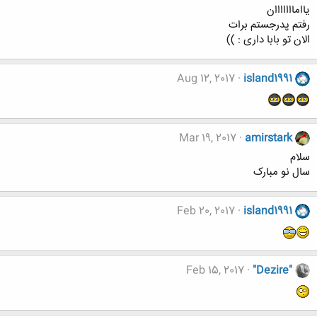
ش
یاامااااااان
ه
رفتم پدرجستم برات
ا
الان تو بابا داری : ))
:
Aug 12, 2017
island1991
Mar 19, 2017
amirstark
سلام
سال نو مبارک
Feb 20, 2017
island1991
Feb 15, 2017
"Dezire"