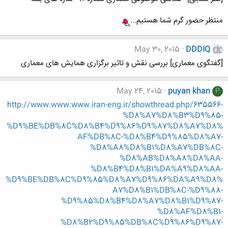
منتظر حضور گرم شما هستیم...
May 30, 2015
DDDIQ
[گفتگوی معماری] بررسی نقش و تاثیر برگزاری همایش های معماری
May 24, 2015
puyan khan
P
http://www.www.www.iran-eng.ir/showthread.php/635566-
%D8%A7%D8%B3%D9%85-
%D9%BE%DB%8C%D8%B4%D9%86%D9%87%D8%A7%D8%
AF%DB%8C-%D8%B4%D9%85%D8%A7-
%D8%A8%D8%B1%D8%A7%DB%8C-
%D8%AB%D8%A8%D8%AA-
%D8%B4%D8%B1%DA%A9%D8%AA-
%D9%BE%DB%8C%D9%85%D8%A7%D9%86%DA%A9%D8%
A7%D8%B1%DB%8C-%D9%88-
%D9%85%D8%B4%D8%A7%D8%B1%D9%87-
%D8%AF%D8%B1-
%D8%B2%D9%85%DB%8C%D9%86%D9%87-