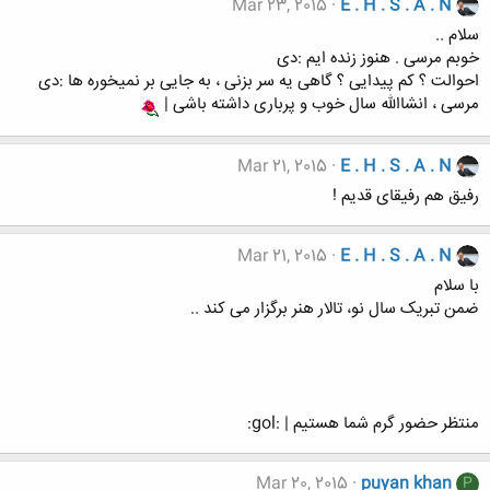
Mar 23, 2015
E . H . S . A . N
سلام ..
خوبم مرسی . هنوز زنده ایم :دی
احوالت ؟ کم پیدایی ؟ گاهی یه سر بزنی ، به جایی بر نمیخوره ها :دی
مرسی ، انشاالله سال خوب و پرباری داشته باشی |
Mar 21, 2015
E . H . S . A . N
رفیق هم رفیقای قدیم !
Mar 21, 2015
E . H . S . A . N
با سلام
ضمن تبریک سال نو، تالار هنر برگزار می کند ..
منتظر حضور گرم شما هستیم | :gol:
Mar 20, 2015
puyan khan
P