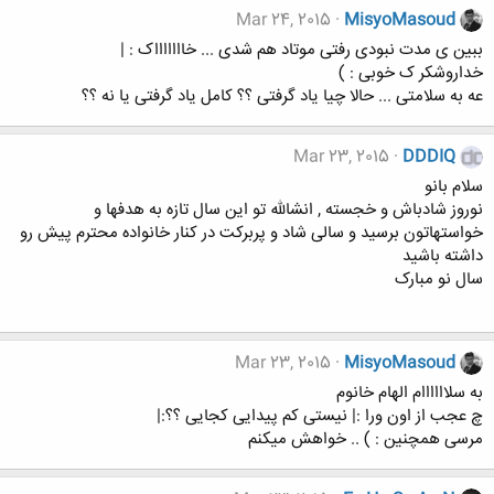
Mar 24, 2015
MisyoMasoud
ببین ی مدت نبودی رفتی موتاد هم شدی ... خاااااااک : |
خداروشکر ک خوبی : )
عه به سلامتی ... حالا چیا یاد گرفتی ؟؟ کامل یاد گرفتی یا نه ؟؟
Mar 23, 2015
DDDIQ
سلام بانو
نوروز شادباش و خجسته , انشالله تو این سال تازه به هدفها و
خواستهاتون برسید و سالی شاد و پربرکت در کنار خانواده محترم پیش رو
داشته باشید
سال نو مبارک
Mar 23, 2015
MisyoMasoud
به سلاااااام الهام خانوم
چ عجب از اون ورا :| نیستی کم پیدایی کجایی ؟؟:|
مرسی همچنین : ) .. خواهش میکنم