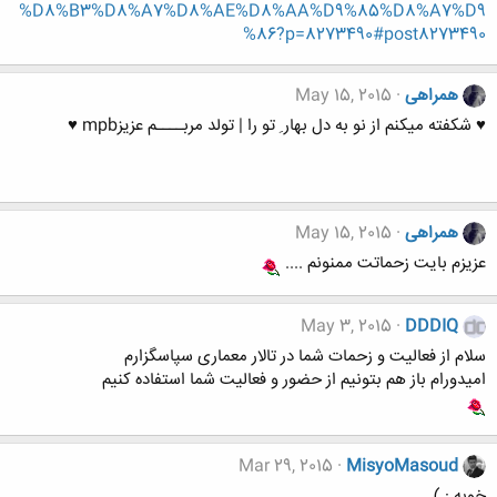
%D8%B3%D8%A7%D8%AE%D8%AA%D9%85%D8%A7%D9
%86?p=8273490#post8273490
همراهی
May 15, 2015
♥ شکفته میکنم از نو به دل بهار ِ تو را | تولد مربــــم عزیزmpb ♥
همراهی
May 15, 2015
عزیزم بایت زحماتت ممنونم ....
May 3, 2015
DDDIQ
سلام از فعالیت و زحمات شما در تالار معماری سپاسگزارم
امیدورام باز هم بتونیم از حضور و فعالیت شما استفاده کنیم
Mar 29, 2015
MisyoMasoud
خوبه : )