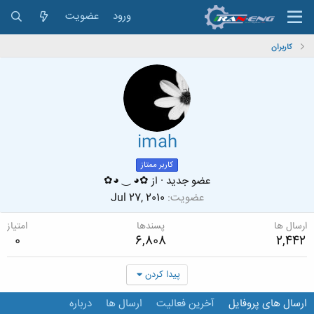
ورود
عضویت
کاربران
imah
کاربر ممتاز
عضو جدید
·
از
✿◕ ‿ ◕✿
عضویت
Jul 27, 2010
ارسال ها
پسندها
امتیاز
0
6,808
2,442
پیدا کردن
ارسال های پروفایل
آخرین فعالیت
ارسال ها
درباره