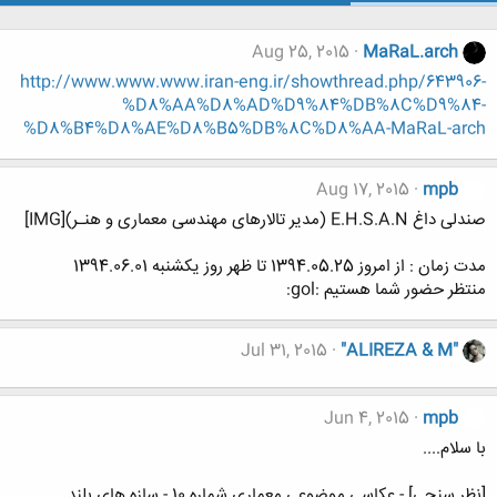
Aug 25, 2015
MaRaL.arch
http://www.www.www.iran-eng.ir/showthread.php/643906-
%D8%AA%D8%AD%D9%84%DB%8C%D9%84-
%D8%B4%D8%AE%D8%B5%DB%8C%D8%AA-MaRaL-arch
Aug 17, 2015
mpb
صندلی داغ E.H.S.A.N (مدیر تالارهای مهندسی معماری و هنـر)[IMG]
مدت زمان : از امروز 1394.05.25 تا ظهر روز یکشنبه 1394.06.01
منتظر حضور شما هستیم :gol:
Jul 31, 2015
"ALIREZA & M"
Jun 4, 2015
mpb
با سلام....
[نظر سنجی] - عکاسی موضوعی معماری شماره 10 - سازه های بلند