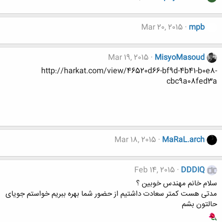
Mar 20, 2015
mpb
Mar 19, 2015
MisyoMasoud
http://harkat.com/view/46520d66-bf9d-4b41-b0e8-
cbc9a08fed3a
Mar 18, 2015
MaRaL.arch
Feb 14, 2015
DDDIQ
سلام خانم مهندس خوبین ؟
مدتی هست کمتر سعادت داشتیم از حضور شما بهره ببریم خواستم جویای
حالتون بشم