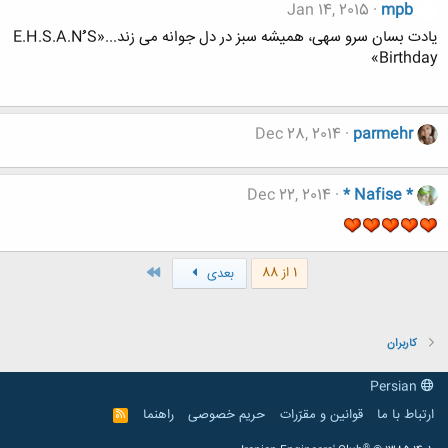
Jan 14, 2015
mpb
یادت بسان سرو سهی، همیشه سبز در دل جوانه می زند...«E.H.S.A.Nُُُ S
Birthday»
Dec 28, 2014
parmehr
Dec 22, 2014
* Nafise *
آخر
1 از 88
بعدی
کاربران
Persian
ارتباط با ما
قوانین و مقرّرات
حریم خصوصی
راهنما
R
S
S
®