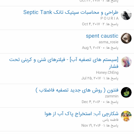
پاسخ ها
2
Oct 23, 2017
طراحی و محاسبات سپتیک تانک Septic Tank
P O U R I A
پاسخ ها
2
Oct 4, 2017
spent caustic
asma_rosie
پاسخ ها
0
Aug 9, 2017
[سیستم های تصفیه آب] - فیلترهای شنی و کربنی تحت
فشار
Honey.ChEng
پاسخ ها
1
Jul 25, 2017
فنتون ( روش های جدید تصفیه فاضلاب )
zammin
پاسخ ها
0
Dec 4, 2016
شکارچی آب: استخراج پاک آب از هوا
فاطمه یاس
پاسخ ها
1
Nov 19, 2016