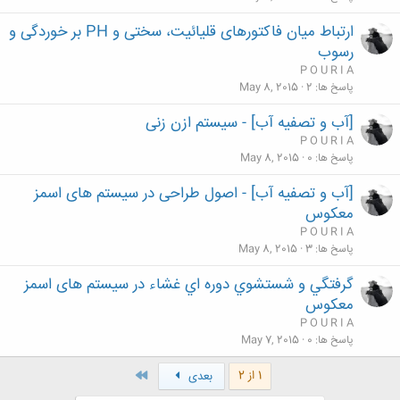
ارتباط میان فاکتورهای قلیائیت، سختی و PH بر خوردگی و
رسوب
P O U R I A
پاسخ ها
2
May 8, 2015
[آب و تصفیه آب] - سیستم ازن زنی
P O U R I A
پاسخ ها
0
May 8, 2015
[آب و تصفیه آب] - اصول طراحی در سیستم های اسمز
معکوس
P O U R I A
پاسخ ها
3
May 8, 2015
گرفتگي و شستشوي دوره اي غشاء در سیستم های اسمز
معکوس
P O U R I A
پاسخ ها
0
May 7, 2015
آخر
1 از 2
بعدی