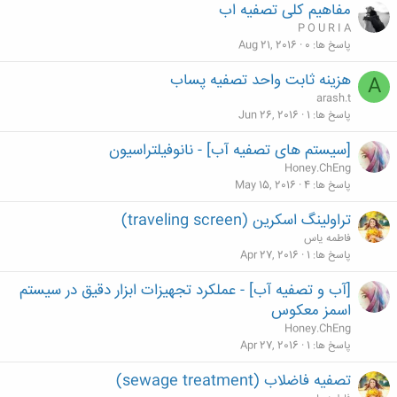
مفاهیم کلی تصفیه اب
P O U R I A
پاسخ ها
0
Aug 21, 2016
هزینه ثابت واحد تصفیه پساب
A
arash.t
پاسخ ها
1
Jun 26, 2016
[سیستم های تصفیه آب] - نانوفیلتراسیون
Honey.ChEng
پاسخ ها
4
May 15, 2016
تراولینگ اسکرین (traveling screen)
فاطمه یاس
پاسخ ها
1
Apr 27, 2016
[آب و تصفیه آب] - عملكرد تجهيزات ابزار دقيق در سيستم
اسمز معكوس
Honey.ChEng
پاسخ ها
1
Apr 27, 2016
تصفیه فاضلاب (sewage treatment)