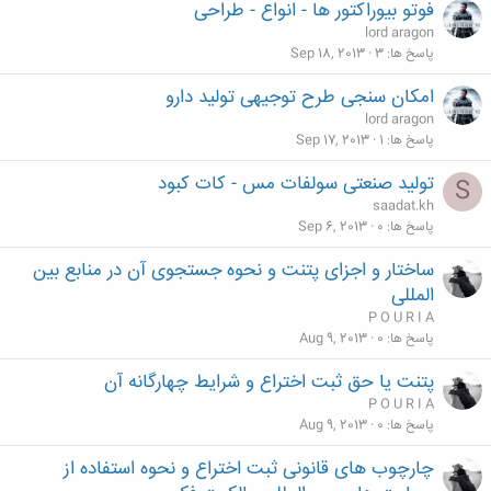
فوتو بیوراکتور ها - انواع - طراحی
lord aragon
پاسخ ها
3
Sep 18, 2013
امکان سنجی طرح توجیهی تولید دارو
lord aragon
پاسخ ها
1
Sep 17, 2013
تولید صنعتی سولفات مس - کات کبود
S
saadat.kh
پاسخ ها
0
Sep 6, 2013
ساختار و اجزای پتنت و نحوه جستجوی آن در منابع بین
المللی
P O U R I A
پاسخ ها
0
Aug 9, 2013
پتنت یا حق ثبت اختراع و شرایط چهارگانه آن
P O U R I A
پاسخ ها
0
Aug 9, 2013
چارچوب های قانونی ثبت اختراع و نحوه استفاده از