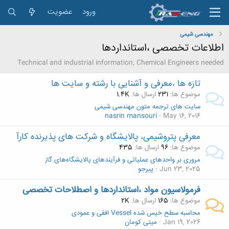
ورود
عضویت
مهندسی شیمی
اطلاعات تخصصی ،استانداردها
Technical and industrial information, Chemical Engineers needed
تازه ها ،معرفی و آشنايی با رشته و سايت ها
موضوع ها
231
ارسال ها
1.4K
سایت های ترجمه متون مهندسی شیمی
nasrin mansouri
May 16, 2016
معرفی پتروشيمی،‌ پالايشگاه و شركت های پذيرنده كارآ
موضوع ها
96
ارسال ها
435
مروری بر واحدهای عملیاتی و فرآیندهای پالایشگاه‌های گاز
Jun 23, 2025
پیرجو
فرمولاسيون مواد ،استانداردها و اصطلاحات تخصصی
موضوع ها
165
ارسال ها
2K
محاسبه سطح خیس شده Vessel افقی و عمودی
Jan 19, 2026
میتی کومان