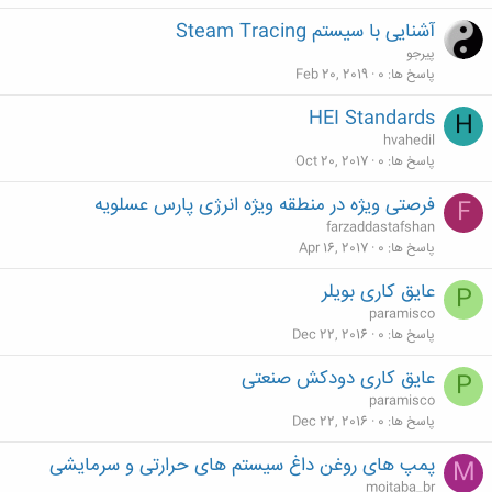
آشنایی با سیستم Steam Tracing
پیرجو
پاسخ ها
0
Feb 20, 2019
HEI Standards
H
hvahedil
پاسخ ها
0
Oct 20, 2017
فرصتی ویژه در منطقه ویژه انرژی پارس عسلویه
F
farzaddastafshan
پاسخ ها
0
Apr 16, 2017
عایق کاری بویلر
P
paramisco
پاسخ ها
0
Dec 22, 2016
عایق کاری دودکش صنعتی
P
paramisco
پاسخ ها
0
Dec 22, 2016
پمپ های روغن داغ سیستم های حرارتی و سرمایشی
M
mojtaba_br