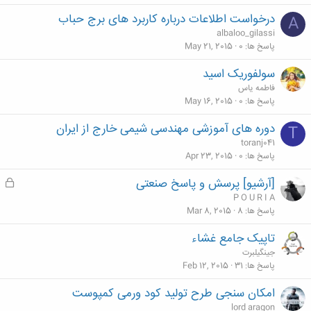
درخواست اطلاعات درباره کاربرد های برج حباب
A
albaloo_gilassi
پاسخ ها
0
May 21, 2015
سولفوریک اسید
فاطمه یاس
پاسخ ها
0
May 16, 2015
دوره های آموزشی مهندسی شیمی خارج از ایران
T
toranj041
پاسخ ها
0
Apr 23, 2015
[آرشیو] پرسش و پاسخ صنعتی
ق
ف
P O U R I A
ل
پاسخ ها
8
Mar 8, 2015
ش
تاپیک جامع غشاء
د
جینگیلبرت
ه
پاسخ ها
31
Feb 12, 2015
امکان سنجی طرح تولید کود ورمی کمپوست
lord aragon