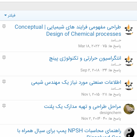
فیلتر
طراحی مفهومی فرایند های شیمیایی | Conceptual
م
ه
Design of Chemical processes
م
حــامد
پاسخ ها
75
Mar 18, 2022
انتگراسیون حرارتی و تکنولوژی پینچ
م
ه
حــامد
م
پاسخ ها
34
Sep 2, 2018
اطلاعات صنعتی مورد نیاز یک مهندس شیمی
م
ه
حــامد
م
پاسخ ها
211
Nov 1, 2015
مراحل طراحی و تهیه مدارک یک پلنت
م
ه
designchem
م
پاسخ ها
40
Nov 2, 2014
راهنمای محاسبات NPSH پمپ برای سیال همراه با