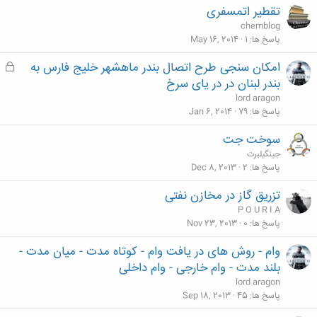
تقطیر اتمسفری
chemblog
پاسخ ها
1
May 16, 2014
امکان سنجی طرح اتصال بندر ماهشهر خلیج فارس به
ق
ف
بندر لبنان در در یای سرخ
ل
lord aragon
ش
پاسخ ها
79
Jan 6, 2014
د
سوخت جت
ه
جینگیلبرت
پاسخ ها
2
Dec 8, 2013
تزریق گاز در مخازن نفتی
P O U R I A
پاسخ ها
0
Nov 23, 2013
وام - روش های در یافت وام - کوتاه مدت - میان مدت -
بلند مدت - وام خارجی - وام داخلی
lord aragon
پاسخ ها
45
Sep 18, 2013