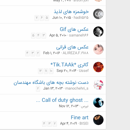
May 2, 2011
afson jon
خوشمزه های لذیذ
Jun 10, 2015
hadi1525
7
6
5
عكس های Gif
Apr 5, 2010
samaneh66
5
4
3
عکس های قرانی
Feb 1, 2016
ALIREZA.F.1988
4
3
2
گالری *Tik.TAAk*
Sep 20, 2014
Ussef
12
11
10
دست نوشته بچه های باشگاه مهندسان
Jan 13, 2013
manochehri_s
2
... Call of duty ghost ...
نپرس
Nov 12, 2013
Fine art
Apr 4, 2019
BISEI
4
3
2