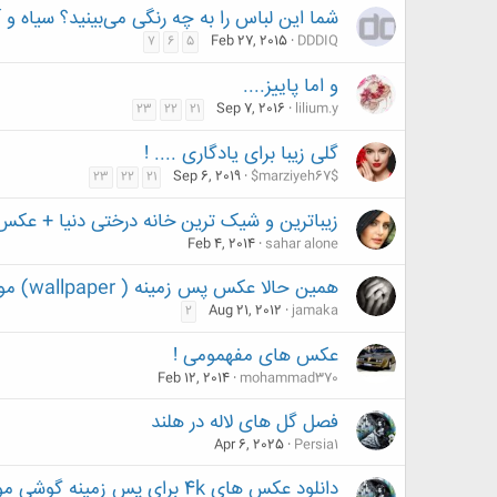
شما این لباس را به چه رنگی می‌بینید؟ سیاه و 
Feb 27, 2015
DDDIQ
7
6
5
و اما پاییز....
Sep 7, 2016
lilium.y
23
22
21
گلی زیبا برای یادگاری .... !
Sep 6, 2019
$marziyeh67$
23
22
21
زیباترین و شیک ترین خانه درختی دنیا + عکس
Feb 4, 2014
sahar alone
همین حالا عکس پس زمینه ( wallpaper) موبایلتون چیه؟
Aug 21, 2012
jamaka
2
عکس های مفهمومی !
Feb 12, 2014
mohammad370
فصل گل های لاله در هلند
Apr 6, 2025
Persia1
دانلود عکس های 4k برای پس زمینه گوشی موبایل ،تبلت