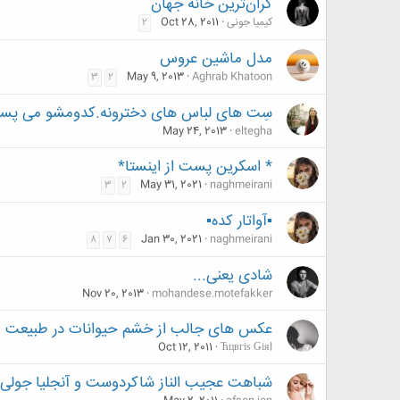
گران‌ترین خانه جهان
کیمیا جونی
Oct 28, 2011
2
مدل ماشین عروس
May 9, 2013
Aghrab Khatoon
3
2
سِت های لباس های دخترونه.کدومشو می پسن
May 24, 2013
eltegha
* اسکرین پست از اینستا*
May 31, 2021
naghmeirani
3
2
▪️آواتار کده▪️
Jan 30, 2021
naghmeirani
8
7
6
شادی یعنی...
Nov 20, 2013
mohandese.motefakker
عکس های جالب از خشم حیوانات در طبیعت
Oct 12, 2011
Ћцвгіѕ Ǥіяl
شباهت عجیب الناز شاکردوست و آنجلیا جولی 