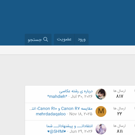
ورود
عضویت
جستجو
ارسال ها
درباره ی رشته عکاسی
817
*mahdieh*
Jul 30, 2026
ارسال ها
مقایسه Canon R7 و Canon R10؛ انتخاب بهتر برای عکاسی روزمره و حرفه‌ای
M
22
mehrdadaqaloo
Nov 18, 2025
ارسال ها
انتقاداتـــ و پیشنهاداتـــ شما
811
♥@SH!M♥
Jun 29, 2026