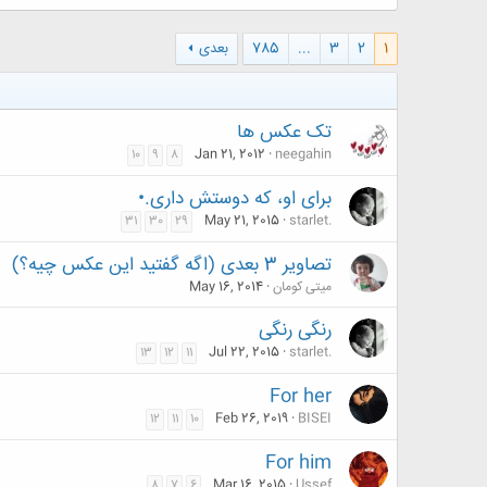
1
2
3
...
785
بعدی
تک عکس ها
Jan 21, 2012
neegahin
10
9
8
برای او، که دوستش داری.•
May 21, 2015
starlet.
31
30
29
تصاویر 3 بعدی (اگه گفتید این عکس چیه؟)
میتی کومان
May 16, 2014
رنگی رنگی
Jul 22, 2015
starlet.
13
12
11
For her
Feb 26, 2019
BISEI
12
11
10
For him
Mar 16, 2015
Ussef
8
7
6