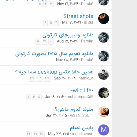
Nov 21, 2024
Persia1
5
4
3
Street shots
Mar 3, 2019
BISEI
6
5
4
دانلود والپیپرهای کارتونی
Aug 15, 2024
Persia1
18
17
16
دانلود تقویم سال ۲۰۲۵ بصورت کارتونی
Nov 28, 2024
Persia1
همین حالا عکس desktop شما چیه ؟
Sep 30, 2008
hamid_a
49
48
47
•wild life•
Jan 8, 2016
mohammad512
7
6
5
متولد کدوم ماهی؟
Jun 30, 2015
AiSaN_SpOrT
پایین نمیام
M
May 23, 2011
mehdipesse
22
21
20