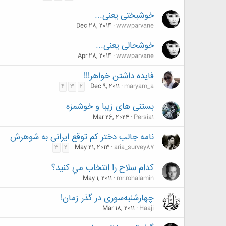
خوشبختی یعنی...
Dec 28, 2014
wwwparvane
خوشحالی یعنی...
Apr 28, 2014
wwwparvane
فایده داشتن خواهر!!!
Dec 9, 2011
maryam_a
4
3
2
بستنی های زیبا و خوشمزه
Mar 26, 2024
Persia1
نامه جالب دختر کم توقع ایرانی به شوهرش
May 21, 2013
aria_survey87
3
2
كدام سلاح را انتخاب مي كنيد؟
May 1, 2011
mr.rohalamin
چهارشنبه‌سوری در گذر زمان!
Mar 18, 2011
Haaji