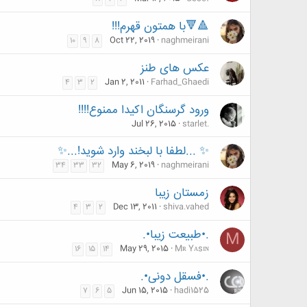
🔺️🔻با همتون قهرم!!!
Oct 22, 2019
naghmeirani
10
9
8
عکس های طنز
Jan 2, 2011
Farhad_Ghaedi
4
3
2
ورود گرسنگان اکیدا ممنوع!!!!
Jul 26, 2015
starlet.
✨ ...لطفا با لبخند وارد شوید!...✨
May 6, 2019
naghmeirani
34
33
32
زمستان زیبا
Dec 13, 2011
shiva.vahed
4
3
2
.•طبیعت زیبا•.
M
May 29, 2015
Mʀ Yᴀsɪɴ
16
15
14
.•فسقل دونی•.
Jun 15, 2015
hadi1525
7
6
5