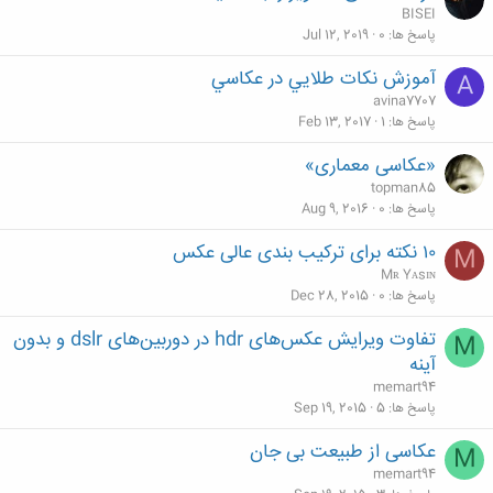
BISEI
پاسخ ها
0
Jul 12, 2019
آموزش نكات طلايي در عكاسي
A
avina7707
پاسخ ها
1
Feb 13, 2017
«عکاسی معماری»
topman85
پاسخ ها
0
Aug 9, 2016
۱۰ نکته برای ترکیب بندی عالی عکس
M
Mʀ Yᴀsɪɴ
پاسخ ها
0
Dec 28, 2015
تفاوت ویرایش عکس‌های hdr در دوربین‌های dslr و بدون
M
آینه
memart94
پاسخ ها
5
Sep 19, 2015
عکاسی از طبیعت بی جان
M
memart94