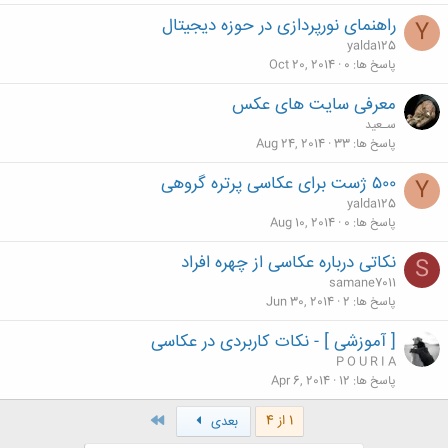
راهنمای نورپردازی در حوزه دیجیتال
Y
yalda125
پاسخ ها
0
Oct 20, 2014
معرفی سایت های عکس
سـعید
پاسخ ها
33
Aug 24, 2014
۵۰۰ ژست برای عکاسی پرتره گروهی
Y
yalda125
پاسخ ها
0
Aug 10, 2014
نکاتی درباره عکاسی از چهره افراد
S
samane7011
پاسخ ها
2
Jun 30, 2014
[ آموزشی ] - نکات کاربردی در عکاسی
P O U R I A
پاسخ ها
12
Apr 6, 2014
آخر
1 از 4
بعدی