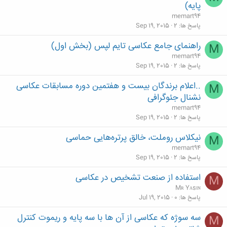
پایه)
memart94
پاسخ ها
2
Sep 19, 2015
راهنمای جامع عکاسی تایم لپس (بخش اول)
M
memart94
پاسخ ها
2
Sep 19, 2015
..اعلام برندگان بیست و هفتمین دوره مسابقات عکاسی
M
نشنال جئوگرافی
memart94
پاسخ ها
2
Sep 19, 2015
نیکلاس روملت، خالق پرتره‌هایی حماسی
M
memart94
پاسخ ها
2
Sep 19, 2015
استفاده از صنعت تشخیص در عکاسی
M
Mʀ Yᴀsɪɴ
پاسخ ها
0
Jul 19, 2015
سه سوژه که عکاسی از آن ها با سه پایه و ریموت کنترل
M