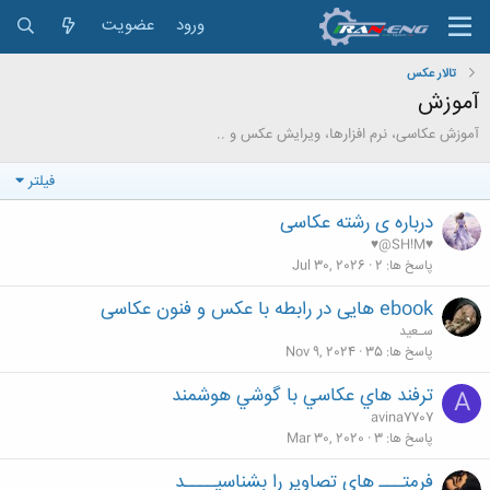
ورود
عضویت
تالار عکس
آموزش
آموزش عکاسی، نرم افزارها، ویرایش عکس و ..
فیلتر
درباره ی رشته عکاسی
♥@SH!M♥
پاسخ ها
2
Jul 30, 2026
ebook هایی در رابطه با عکس و فنون عکاسی
سـعید
پاسخ ها
35
Nov 9, 2024
ترفند هاي عكاسي با گوشي هوشمند
A
avina7707
پاسخ ها
3
Mar 30, 2020
فرمتـــ های تصاویر را بشناسیــــد