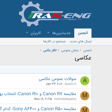
انجمن
جدیدترین‌ها
کاربران
ارسال های جدید
جستجو در تالارها
انجمن
بخش عمومی
تالار عکس
عکاسی
سوالات عمومی عکاسی
A
Jan 23, 2011
Austin.A
مقایسه Canon R7 و Canon R10؛ انتخاب بهتر برای عکاسی روزمره و حرفه‌ای
M
Nov 18, 2025
mehrdadaqaloo
مقایسه Canon R50 و Sony A6400؛ کدام گزینه برای عکاسی روزمره بهتر است؟
M