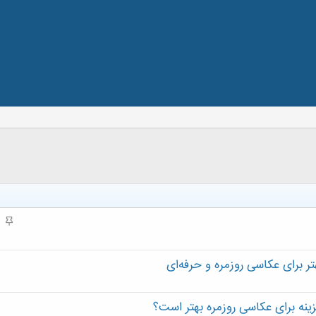
م
ه
م