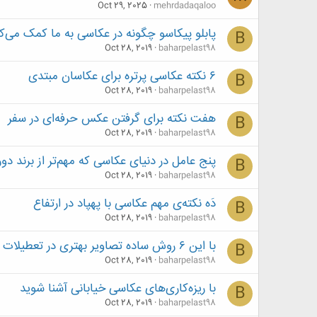
Oct 29, 2025
mehrdadaqaloo
پابلو پیکاسو چگونه در عکاسی به ما کمک می‌ک
B
Oct 28, 2019
baharpelast98
۶ نکته عکاسی پرتره برای عکاسان مبتدی
B
Oct 28, 2019
baharpelast98
هفت نکته برای گرفتن عکس حرفه‌ای در سفر
B
Oct 28, 2019
baharpelast98
پنج عامل در دنیای عکاسی که مهم‌تر از برند دو
B
Oct 28, 2019
baharpelast98
دَه نکته‌‌ی مهم عکاسی با پهپاد در ارتفاع‌
B
Oct 28, 2019
baharpelast98
با این ۶ روش ساده تصاویر بهتری در تعطیلات ثبت کنید
B
Oct 28, 2019
baharpelast98
با ریزه‌کاری‌های عکاسی خیابانی آشنا شوید
B
Oct 28, 2019
baharpelast98