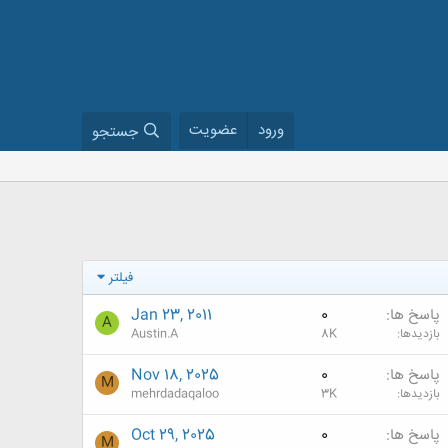
ورود
عضویت
جستجو
فیلتر
پاسخ ها
0
Jan 23, 2011
A
بازدیدها
8K
Austin.A
پاسخ ها
0
Nov 18, 2025
M
بازدیدها
3K
mehrdadaqaloo
پاسخ ها
0
Oct 29, 2025
M