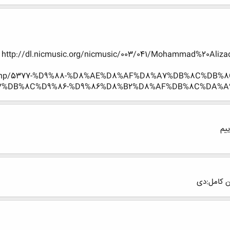
http://dl.nicmusic.org/nicmusic/003/041/Mohammad%20Aliz
ntry.php/5377-%D9%88-%D8%AE%D8%AF%D8%A7%DB%8C%DB
7%DB%8C%D9%86-%D9%86%D8%B2%D8%AF%DB%8C%DA%A
یم
ن کامل:دی