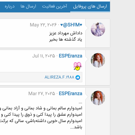
ارسال های پروفایل
آخرین فعالیت
ارسال ها
درباره
May 22, 2026
♥@SH!M♥
داداش مهرداد عزیز
یاد گذشته ها بخیر
Jul 11, 2025
ESPEranza
و
ALIREZA.F.1988
ا
ک
ن
Mar 27, 2025
ESPEranza
ش
...
ه
امیدوارم سالم بمانی و شاد بمانی ‌و آزاد بمانی و
ا
امیدوارم عشق را پیدا کنی و ذوق را پیدا کنی و
:
امیدوارم سال خوبی داشته‌باشی، سالی که برکت 
باشد...