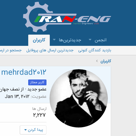
انجمن
جدیدترین‌ها
کاربران
بازدید کنندگان کنونی
جدیدترین ارسال های پروفایل
جستجو در ارس
کاربران
mehrdad2012
کاربر ممتاز
عضو جدید
·
از
نصف جهان
عضویت
Jan 13, 2012
ارسال ها
2,227
پیدا کردن