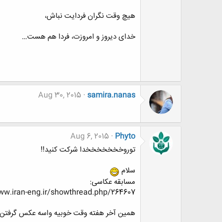
هیچ وقت نگران فردایت نباش،
خدای دیروز و امروزت، فردا هم هست…
Aug 30, 2015
samira.nanas
Aug 6, 2015
Phyto
توروخخخخخخخدا شرکت کنید!!
سلام
مسابقه عکاسی:
http://www.www.www.iran-eng.ir/showthread.php/264607-مسابقه-عکاسی-*-ویژه-تالار-کشاو
همین آخر هفته وقت خوبیه واسه عکس گرفتن!