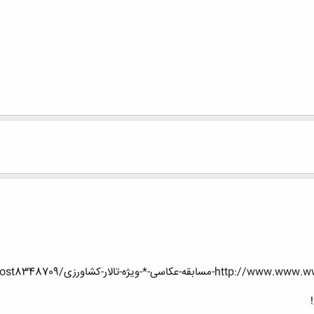
رزی/page21?p=8348709&viewfull=1#post8348709