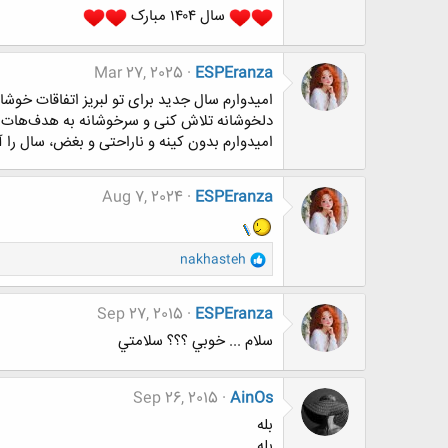
سال ۱۴۰۴ مبارک
Mar 27, 2025
ESPEranza
امیدوارم سال جدید برای تو لبریز اتفاقات خوشا
دلخوشانه تلاش کنی و سرخوشانه به هدف‌هات 
امیدوارم بدون کینه و ناراحتی و بغض، سال را آ
Aug 7, 2024
ESPEranza
و
nakhasteh
ا
ک
ن
Sep 27, 2015
ESPEranza
ش
سلام ... خوبي ؟؟؟ سلامتي
ه
ا
:
Sep 26, 2015
AinOs
بله
بله