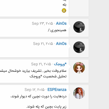
بله
Sep 23, 2015
AinOs
همینجوری:/
Sep 21, 2015
AinOs
*وروجک
Sep 21, 2015
سلام.وقت بخیر...تشریف بیارید خوشحال میشم
تحلیل شخصیت *وروجک
Sep 12, 2015
ESPEranza
دردهایت را دورت نچین که دیوار شوند،
زیر پایت بچین که پله شوند.