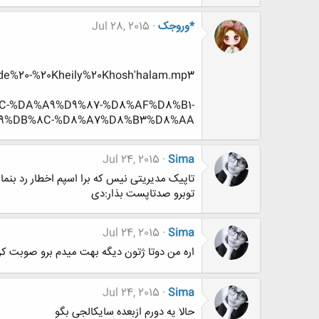
*وروجک
Jul 28, 2015
ade%20-%20Kheily%20Khosh'halam.mp3
%8C-%DA%A9%D9%87-%D8%AF%D8%B1-
9%DB%8C-%D8%A7%D8%B3%D8%AA
Jul 24, 2015
Sima
تاپیک مدیریتی نیس که برا اسپم اخطار رد بنمای
توبرو صدتاپست بذار:دی
Jul 24, 2015
Sima
اره من دوتا ژتون دیگه بهت میدم برو صوبت ک
Jul 24, 2015
Sima
حالا یه دورم ازبعده سایکالجی بگو