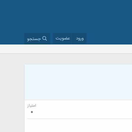
ورود
عضویت
جستجو
امتیاز
0