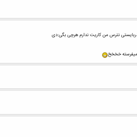
دربایستی نترس من کاریت ندارم هرچی بگی:دی
میفرسته خخخخ