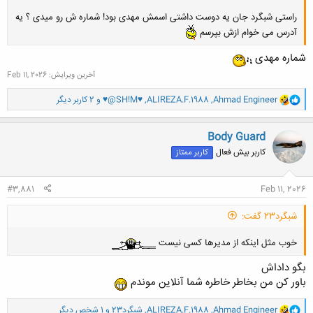
راستی شبگرد جان یه دوست داشتی اسمش مهدی بود! شماره ش رو میدی ؟ یه
آدرس می خوام ازش بپرسم
شماره مهدی
آخرین ویرایش:
Feb 11, 2026
و
Ahmad Engineer
,
ALIREZA.F.1988
,
♥@SH!M♥
و 2 کاربر دیگر
ا
ک
ن
Body Guard
ش
کاربر بیش فعال
کاربر ممتاز
ه
ا
:
#3,881
Feb 11, 2026
شبگرد23 گفت:
خوب مثل اینکه از مدیرها کسی نیست
بگو داداش
باور کن من بخاطر خاطره شما آنلاین موندم
و
Ahmad Engineer
,
ALIREZA.F.1988
,
شبگرد23
و 1 شخص دیگر