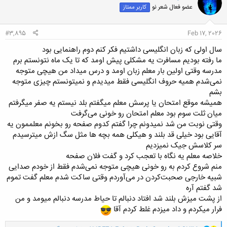
عضو فعال شعر نو
کاربر ممتاز
ه
ا
:
#3,895
Feb 17, 2026
سال اولی که زبان انگلیسی داشتیم فکر کنم دوم راهنمایی بود
ما رفته بودیم مسافرت یه مشکلی پیش اومد که تا یک ماه نتونستم برم
مدرسه وقتی اولین بار معلم زبان اومد و درس میداد من هیچی متوجه
نمی‌شدم همیه حروف انگلیسی فقط میدیدم و نمیتونستم چیزی متوجه
بشم
همیشه موقع امتحان یا پرسش معلم میگفتم بلد نیستم یه صفر میگرفتم
میان ثلت سوم بود معلم امتحان رو خونی می‌گرفت
وقتی نوبت من شد نمیدونم چرا گفتم کدوم صفحه رو بخونم معلممون یه
آقایی بود خیلی قد بلند و هیکلی همه بچه ها مثل سگ ازش میترسیدم
سر کلاسش جیک نمیزدیم
خلاصه معلم یه نگاه با تعجب کرد و گفت فلان صفحه
منم شروع کردم به رو خونی هیچی متوجه نمی‌شدم فقط از خودم صدایی
شبیه خارجی صحبت‌کردن در می‌آوردم وقتی ساکت شدم معلم گفت تموم
شد گفتم آره
از پشت میزش بلند شد افتاد دنبالم تا حیاط مدرسه دنبالم میومد و من
فرار میکردم و داد میزدم غلط کردم آقا