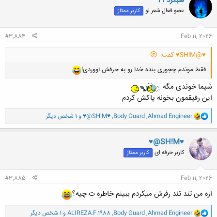
شبگرد23
ش
عضو فعال شعر نو
کاربر ممتاز
ه
ا
:
#3,884
Feb 11, 2026
♥@SH!M♥ گفت:
فقط موندم چجوری بنده خدا رو به حرفش اووردی!
شیما خوندی مگه
این رفیقمون بخونه پاکش کردم
و
Ahmad Engineer
,
Body Guard
,
♥@SH!M♥
و 1 شخص دیگر
ا
ک
ن
♥@SH!M♥
ش
کاربر حرفه ای
کاربر ممتاز
ه
ا
:
#3,885
Feb 11, 2026
اره من تند تند رفرش میکردم ببینم خاطره ت چیه؟
و
Ahmad Engineer
,
Body Guard
,
ALIREZA.F.1988
و 1 شخص دیگر