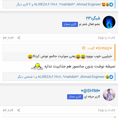
و
Ahmad Engineer
,
*mahdieh*
,
ALIREZA.F.1988
و 2 کاربر دیگر
ا
ک
ن
شبگرد23
ش
عضو فعال شعر نو
کاربر ممتاز
ه
ا
:
#3,873
Feb 11, 2026
♥@SH!M♥ گفت:
خیلییی خوب بووود
یعنی سوتیت حالمو عوض کردااا
نمیشه نوشت بدون سانسور هم جذابیت نداره
و
Ahmad Engineer
,
*mahdieh*
,
ALIREZA.F.1988
و 1 شخص دیگر
ا
ک
ن
♥@SH!M♥
ش
کاربر حرفه ای
کاربر ممتاز
ه
ا
:
#3,874
Feb 11, 2026