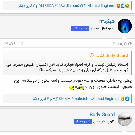
و
Ahmad Engineer
,
Bahar5746
,
ALIREZA.F.1988
و 2 کاربر دیگر
ا
ک
ن
شبگرد23
ش
عضو فعال شعر نو
کاربر ممتاز
ه
ا
:
#3,878
Feb 11, 2026
Body Guard گفت:
احتمالا رفیقش نیست و گرنه اصولا شبگرد نباید الان اکسیژن طبیعی مصرف می
کرد و من دلیل دیگه ای برای زنده بودنش پیدا نمیکنم واقعا
یعنی یه خاطره هست واسه خودم نیست واسه یکی از دوستامه این
هیچی نیست جلوی اون
و
Ahmad Engineer
,
*mahdieh*
,
♥@SH!M♥
و 2 کاربر دیگر
ا
کلیک کنید تا باز شود...
ک
ن
Body Guard
ش
کاربر بیش فعال
کاربر ممتاز
ه
ا
: