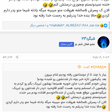
خنده نمیدونستم چجوری درستش کنم
الان ک پسرش ۵سالشه هروقت منو میبینه میگه یادته شیما منو پدر دارم
کردی
حالا بنده خدا پدرشم به رحمت خدا رفته بود
و
sar sia
,
ALIREZA.F.1988
,
*mahdieh*
و 1 شخص دیگر
ا
ک
ن
شبگرد23
ش
عضو فعال شعر نو
کاربر ممتاز
ه
ا
:
#3,899
Feb 19, 2026
♥@SH!M♥ گفت:
یبار با چند تا از دوستامون رفته زودیم شام بیرون
بعد یکیشون تازه خبر بچه دار شدنشون رو شنبده بودم!
پیش خودم گفتم خب جای خوبیه همینجا بهشون تبریک بگم رو کردم به
رفیقمون ک اسمشم وحید هست گفتم اقاوحید «پدر دار شدنتون رو تبریک
میگم»همون موقع همه پکیدن از خنده!!خودمم افتاده بودم سر خنده
نمیدونستم چجوری درستش کنم
الان ک پسرش ۵سالشه هروقت منو میبینه میگه یادته شیما منو پدر دارم کردی
حالا بنده خدا پدرشم به رحمت خدا رفته بود