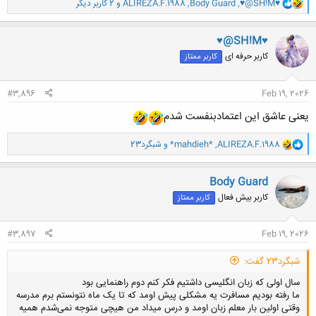
و
♥@SH!M♥
,
Body Guard
,
ALIREZA.F.1988
و 2 کاربر دیگر
ا
ک
ن
♥@SH!M♥
ش
کاربر حرفه ای
کاربر ممتاز
ه
ا
:
#3,896
Feb 19, 2026
یعنی عاشق این اعتمادبنفست شدم
و
ALIREZA.F.1988
,
*mahdieh*
و
شبگرد23
ا
ک
ن
Body Guard
ش
کاربر بیش فعال
کاربر ممتاز
ه
ا
:
#3,897
Feb 19, 2026
شبگرد23 گفت:
سال اولی که زبان انگلیسی داشتیم فکر کنم دوم راهنمایی بود
ما رفته بودیم مسافرت یه مشکلی پیش اومد که تا یک ماه نتونستم برم مدرسه
وقتی اولین بار معلم زبان اومد و درس میداد من هیچی متوجه نمی‌شدم همیه