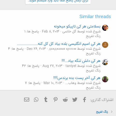
برای ارسال پاسخ شما باید وارد سیستم شوید.
ا
:
Similar threads
بسلامتی هر کی تاپیکو میخونه
شروع شده توسط گل خانمی
Feb 8, 2014
پاسخ ها: 1
زنگ تفريح
هر کی اسپم انگلیسی بلده بیاد کل کل کنه....................
Д
شروع شده توسط дажджавая кропля
Dec 26, 2013
پاسخ ها: 4
زنگ تفريح
هر کی دلش تنگه بیاد...!!!
شروع شده توسط taniyel
Aug 27, 2013
پاسخ ها: 42
زنگ تفريح
هر کی آخر پست بده برندس!!!!
شروع شده توسط وهاب...
Mar 10, 2013
پاسخ ها: 7
زنگ تفريح
*** مسابقه آشپزی *** هر کی آشپزی بلده یا بلد نیست بیاد
فیسبوک
تویتر
Reddit
Pinterest
Tumblr
ایمیل
WhatsApp
اشتراک گذاری:
تو !!!
شروع شده توسط *Navid
Jan 9, 2013
پاسخ ها: 142
زنگ تفريح
زنگ تفريح