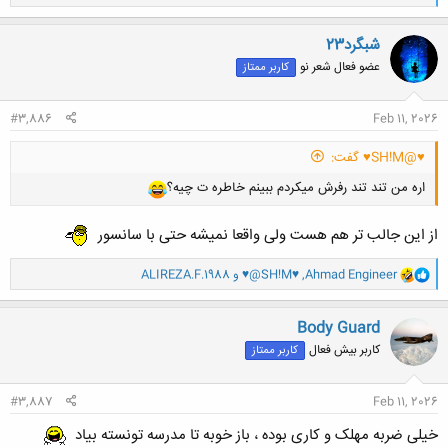
ا
ک
ن
شبگرد23
ش
عضو فعال شعر نو
کاربر ممتاز
ه
ا
:
#3,886
Feb 11, 2026
♥@SH!M♥ گفت:
اره من تند تند رفرش میکردم ببینم خاطره ت چیه؟
از این جالب تر هم هست ولی واقعا نمیشه حتی با سانسور
و
Ahmad Engineer
,
♥@SH!M♥
و
ALIREZA.F.1988
ا
ک
ن
Body Guard
ش
کاربر بیش فعال
کاربر ممتاز
ه
ا
:
#3,887
Feb 11, 2026
خیلی ضربه مهلک و کاری بوده ، باز خوبه تا مدرسه تونسته بیاد