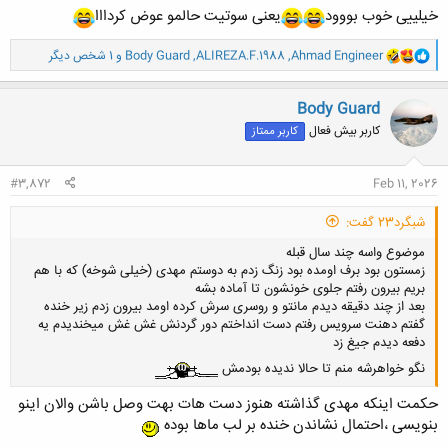
خیلییی خوب بووود
یعنی سوتیت حالمو عوض کردااا
و
Ahmad Engineer
,
ALIREZA.F.1988
,
Body Guard
و 1 شخص دیگر
ا
ک
ن
Body Guard
ش
کاربر بیش فعال
کاربر ممتاز
ه
ا
:
#3,872
Feb 11, 2026
شبگرد23 گفت:
موضوع واسه چند سال قبله
زمستون بود برف اومده بود زنگ زدم به دوستم مهدی (خیلی شوخه) که با هم
بریم بیرون رفتم جلوی خونشون تا آماده بشه
بعد از چند دقیقه دیدم مانتو و روسری سرش کرده اومد بیرون زدم زیر خنده
گفتم دهنت سرویس رفتم دست انداختم دور گردنش غش غش میخندیدم یه
دفعه دیدم جیغ زد
نگو خواهرشه منم تا حالا ندیده بودمش
حکمت اینکه مهدی گذاشته هنوز دست هات بهت وصل باشن والان اینو
بنویسی ،احتمال نشاندن خنده بر لب ماها بوده