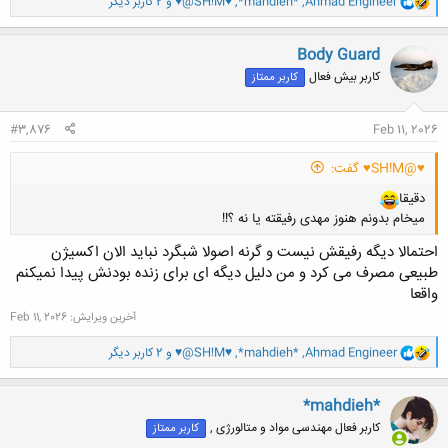
Ahmad Engineer
,
*mahdieh*
,
♥@SH!M♥
و 2 کاربر دیگر
ا
ک
ن
Body Guard
ش
کاربر بیش فعال
کاربر ممتاز
ه
ا
:
#3,876
Feb 11, 2026
♥@SH!M♥ گفت:
دقیقا
میخام بدونم هنوز مهدی رفیقته یا نه ؟!!
احتمالا دیگه رفیقش نیست و گرنه اصولا شبگرد نباید الان اکسیژن
طبیعی مصرف می کرد و من دلیل دیگه ای برای زنده بودنش پیدا نمیکنم
واقعا
آخرین ویرایش:
Feb 11, 2026
کلیک کنید تا باز شود...
و
Ahmad Engineer
,
*mahdieh*
,
♥@SH!M♥
و 2 کاربر دیگر
ا
ک
ن
*mahdieh*
ش
کاربر فعال مهندسی مواد و متالورژی ,
کاربر ممتاز
ه
ا