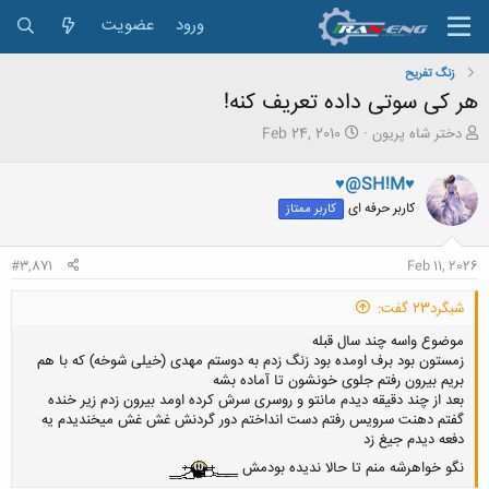
ورود
عضویت
زنگ تفريح
هر کی سوتی داده تعریف کنه!
ش
ت
دختر شاه پریون
Feb 24, 2010
ر
ا
و
ر
♥@SH!M♥
ع
ی
کاربر حرفه ای
کاربر ممتاز
ک
خ
ن
ش
ن
ر
#3,871
Feb 11, 2026
د
و
ه
ع
شبگرد23 گفت:
م
و
موضوع واسه چند سال قبله
ض
زمستون بود برف اومده بود زنگ زدم به دوستم مهدی (خیلی شوخه) که با هم
و
بریم بیرون رفتم جلوی خونشون تا آماده بشه
ع
بعد از چند دقیقه دیدم مانتو و روسری سرش کرده اومد بیرون زدم زیر خنده
گفتم دهنت سرویس رفتم دست انداختم دور گردنش غش غش میخندیدم یه
دفعه دیدم جیغ زد
نگو خواهرشه منم تا حالا ندیده بودمش