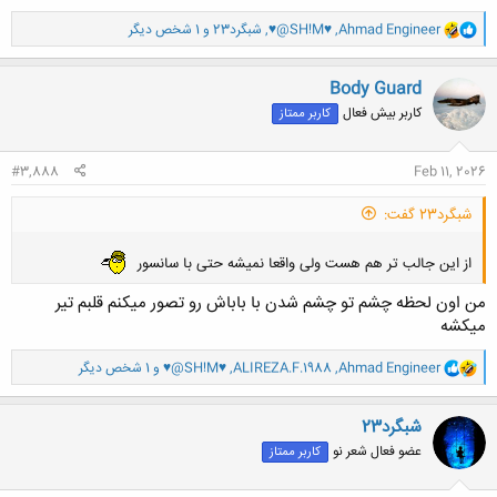
و
Ahmad Engineer
,
♥@SH!M♥
,
شبگرد23
و 1 شخص دیگر
ا
ک
ن
Body Guard
ش
کاربر بیش فعال
کاربر ممتاز
ه
ا
:
#3,888
Feb 11, 2026
شبگرد23 گفت:
از این جالب تر هم هست ولی واقعا نمیشه حتی با سانسور
من اون لحظه چشم تو چشم شدن با باباش رو تصور میکنم قلبم تیر
میکشه
و
Ahmad Engineer
,
ALIREZA.F.1988
,
♥@SH!M♥
و 1 شخص دیگر
ا
ک
ن
شبگرد23
ش
عضو فعال شعر نو
کاربر ممتاز
ه
ا
: