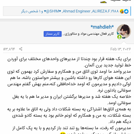
و
ALIREZA.F.1988
,
Ahmad Engineer
,
♥@SH!M♥
و 1 شخص دیگر
ا
ک
ن
*mahdieh*
ش
کاربر فعال مهندسی مواد و متالورژی ,
کاربر ممتاز
ه
ا
:
#3,894
Feb 13, 2026
برای یک هفته قرار بود چندتا از مدیرهای واحدهای مختلف برای آوردن
خط تولید جدید برن آلمان.
مدیر واحد ما اومد توی اتاق من و همکارم و سفارش کرد بهمون که توی
این هفته هوای کارها رو داشته باشین و بیشتر حواستون باشه، ما هم
اوکی دادیم و مدیرمون که اومد خداحافظی کنه،منم بهش گفتم مهندس
سوغاتی یادتون نره.
خلاصه یک هفته شد و مدیرها برگشتن ایران و مدیر ما هم با یه بغل
سوغاتی اومد.
به همه‌ی اتاق‌ها اشتراکی یه بسته شکلات داد ولی به اتاق ما علاوه بر یه
بسته شکلات، به من و همکارم که اونم خانم بود یه بسته کادو شده‌ی
دیگه هم داد.
مدیرمون که رفت، ما بسته‌ها رو تند تند باز کردیم و با یه پک کامل از