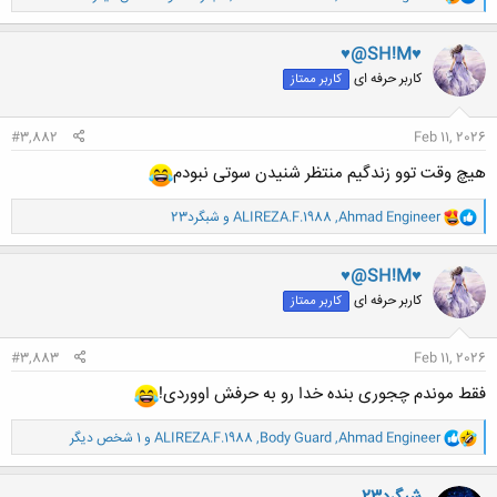
ا
ک
ن
♥@SH!M♥
ش
کاربر حرفه ای
کاربر ممتاز
ه
ا
:
#3,882
Feb 11, 2026
هیچ وقت توو زندگیم منتظر شنیدن سوتی نبودم
و
Ahmad Engineer
,
ALIREZA.F.1988
و
شبگرد23
ا
ک
ن
♥@SH!M♥
ش
کاربر حرفه ای
کاربر ممتاز
ه
ا
:
#3,883
Feb 11, 2026
فقط موندم چجوری بنده خدا رو به حرفش اووردی!
و
Ahmad Engineer
,
Body Guard
,
ALIREZA.F.1988
و 1 شخص دیگر
ا
ک
ن