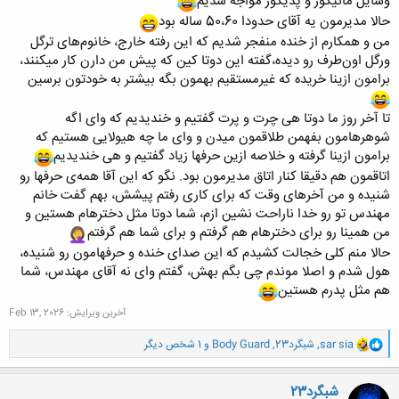
وسایل مانیکور و پدیکور مواجه شدیم
حالا مدیرمون یه آقای حدودا 50،60 ساله بود
من و همکارم از خنده منفجر شدیم که این رفته خارج، خانوم‌های ترگل
ورگل اون‌طرف رو دیده،گفته این دوتا کین که پیش من دارن کار میکنند،
برامون ازینا خریده که غیرمستقیم بهمون بگه بیشتر به خودتون برسین
تا آخر روز ما دوتا هی چرت و پرت گفتیم و خندیدیم که وای اگه
شوهرهامون بفهمن طلاقمون میدن و وای ما چه هیولایی هستیم که
برامون ازینا گرفته و خلاصه ازین حرفها زیاد گفتیم و هی خندیدیم
اتاقمون هم دقیقا کنار اتاق مدیرمون بود. نگو که این آقا همه‌ی حرفها رو
شنیده و من آخرهای وقت که برای کاری رفتم پیشش، بهم گفت خانم
مهندس تو رو خدا ناراحت نشین ازم، شما دوتا مثل دخترهام هستین و
من همینا رو برای دخترهام هم گرفتم و برای شما هم گرفتم
حالا منم کلی خجالت کشیدم که این صدای خنده و حرفهامون رو شنیده،
هول شدم و اصلا موندم چی بگم بهش، گفتم وای نه آقای مهندس، شما
هم مثل پدرم هستین
آخرین ویرایش:
Feb 13, 2026
و
sar sia
,
شبگرد23
,
Body Guard
و 1 شخص دیگر
ا
ک
ن
شبگرد23
ش