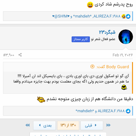
روح پدرشم شاد کردی
و
ALIREZA.F.1988
,
*mahdieh*
و
♥@SH!M♥
ا
ک
ن
شبگرد23
ش
عضو فعال شعر نو
کاربر ممتاز
ه
ا
:
#3,900
Feb 19, 2026
Body Guard گفت:
آی گو تو اسکول اوری دی بای اوری بادی ، بای بایسیکل اند ان آمبرلا !!!!
ما هم در همون حدیم ولی اگه بجای معلمت بودم بهت جایزه میدادم واقعا
دقیقا من دانشگاه هم از زبان چیزی متوجه نشدم
و
ALIREZA.F.1988
و
*mahdieh*
ا
ک
ن
اول
آخر
130 از 131
قبلی
بعدی
ش
ه