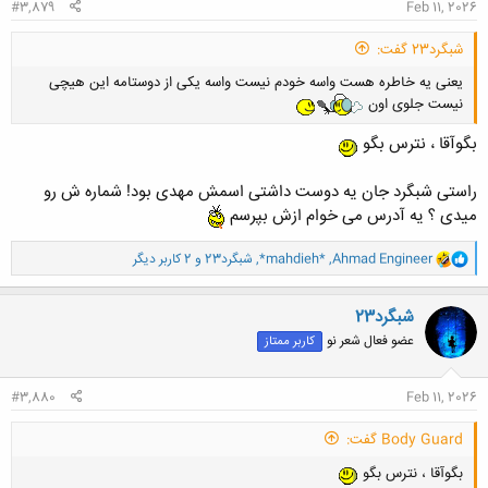
#3,879
Feb 11, 2026
شبگرد23 گفت:
یعنی یه خاطره هست واسه خودم نیست واسه یکی از دوستامه این هیچی
نیست جلوی اون
بگوآقا ، نترس بگو
راستی شبگرد جان یه دوست داشتی اسمش مهدی بود! شماره ش رو
میدی ؟ یه آدرس می خوام ازش بپرسم
و
Ahmad Engineer
,
*mahdieh*
,
شبگرد23
و 2 کاربر دیگر
ا
ک
ن
شبگرد23
ش
عضو فعال شعر نو
کاربر ممتاز
ه
ا
:
#3,880
Feb 11, 2026
Body Guard گفت:
بگوآقا ، نترس بگو