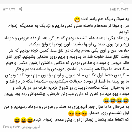
:
#3,877
Feb 11, 2026
یه سوتی دیگه هم یادم افتاد
من و دوتا از عمه‌هام فاصله سنی کمی داریم و نزدیک به همدیگه ازدواج
کردیم.
روز عقد یکی از عمه‌ هام شنیده بودیم که هر کی بعد از عقد عروس و دوماد
زودتر بره روی صندلی اونها بشینه، اون زودتر ازدواج میکنه.
خلاصه من و اون یکی عمه‌م پشت در اتاق عقد کمین کرده بودیم که هر
وقت اتاق عقد خلوت شد ما بدوییم و بریم روی صندلی بشینیم. توی اتاق
عقد عروس و دوماد و عکاس بودن که عکاس داشتن ازشون عکس و فیلم
میگرفت، ما دوتا هم پشت در آماده‌ی دوییدن وایساده بودیم و فکر
میکردین حتما اول عکاس میاد بیرون و اونم برامون مهم نبود که دوییدن
ما رو ببینه،ما فقط از دوماد خجالت میکشیدیم، خلاصه اینکه در باز شد و
ما به خیال اینکه عکاسه،دوییدن رو شروع کردیم طرف در، در باز شد و
دوماد یهو دید دو نفرن که دارن میدوئن طرفش، چشمهاش زده بود بیرون
به هرحال ما با هزار جور آبروریزی به صندلی عروس و دوماد رسیدیم و من
اول نشستم روی صندلی
که اتفاقا منم یکسال زودتر از اون یکی عمه‌م ازدواج کردم
آخرین ویرایش:
Feb 11, 2026