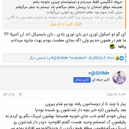
حروف انگلیسی فقط میدیدم و نمیتونستم چیزی متوجه بشم
همیشه موقع امتحان یا پرسش معلم میگفتم بلد نیستم یه صفر میگرفتم
میان ثلت سوم بود معلم امتحان رو خونی می‌گرفت
وقتی نوبت من شد نمیدونم چرا گفتم کدوم صفحه رو بخونم معلممون یه آقایی
بود خیلی قد بلند و هیکلی همه بچه ها مثل سگ ازش میترسیدم سر کلاسش
کلیک کنید تا باز شود...
جیک نمیزدیم
خلاصه معلم یه نگاه با تعجب کرد و گفت فلان صفحه
آی گو تو اسکول اوری دی بای اوری بادی ، بای بایسیکل اند ان آمبرلا !!!!
منم شروع کردم به رو خونی هیچی متوجه نمی‌شدم فقط از خودم صدایی شبیه
ما هم در همون حدیم ولی اگه بجای معلمت بودم بهت جایزه میدادم
خارجی صحبت‌کردن در می‌آوردم وقتی ساکت شدم معلم گفت تموم شد گفتم
واقعا
آره
از پشت میزش بلند شد افتاد دنبالم تا حیاط مدرسه دنبالم میومد و من فرار
و
ALIREZA.F.1988
,
*mahdieh*
,
♥@SH!M♥
و 1 شخص دیگر
میکردم و داد میزدم غلط کردم آقا
ا
ک
ن
♥@SH!M♥
ش
کاربر حرفه ای
کاربر ممتاز
ه
ا
:
#3,898
Feb 19, 2026
یبار با چند تا از دوستامون رفته بودیم شام بیرون
بعد یکیشون تازه خبر بچه دار شدنشون رو شنبده بودم!
پیش خودم گفتم خب جای خوبیه همینجا بهشون تبریک بگم رو کردم به
رفیقمون ک اسمشم وحید هست گفتم اقاوحید «پدر دار شدنتون رو
تبریک میگم»همون موقع همه پکیدن از خنده!!خودمم افتاده بودم سر