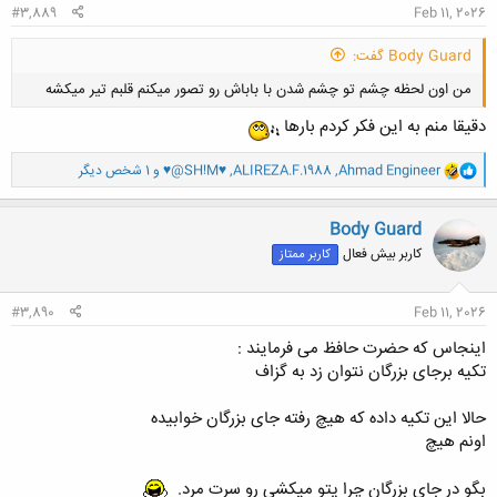
#3,889
Feb 11, 2026
Body Guard گفت:
من اون لحظه چشم تو چشم شدن با باباش رو تصور میکنم قلبم تیر میکشه
دقیقا منم به این فکر کردم بارها
و
Ahmad Engineer
,
ALIREZA.F.1988
,
♥@SH!M♥
و 1 شخص دیگر
ا
ک
ن
Body Guard
کلیک کنید تا باز شود...
ش
کاربر بیش فعال
کاربر ممتاز
ه
ا
:
#3,890
Feb 11, 2026
اینجاس که حضرت حافظ می فرمایند :
تکیه برجای بزرگان نتوان زد به گزاف
حالا این تکیه داده که هیچ رفته جای بزرگان خوابیده
اونم هیچ
بگو در جای بزرگان چرا پتو میکشی رو سرت مرد.