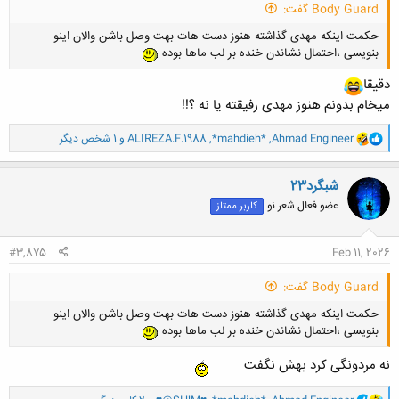
Body Guard گفت:
حکمت اینکه مهدی گذاشته هنوز دست هات بهت وصل باشن والان اینو
بنویسی ،احتمال نشاندن خنده بر لب ماها بوده
دقیقا
میخام بدونم هنوز مهدی رفیقته یا نه ؟!!
و
Ahmad Engineer
,
*mahdieh*
,
ALIREZA.F.1988
و 1 شخص دیگر
ا
ک
ن
شبگرد23
ش
عضو فعال شعر نو
کاربر ممتاز
ه
ا
:
#3,875
Feb 11, 2026
Body Guard گفت:
حکمت اینکه مهدی گذاشته هنوز دست هات بهت وصل باشن والان اینو
بنویسی ،احتمال نشاندن خنده بر لب ماها بوده
نه مردونگی کرد بهش نگفت
و