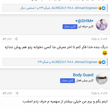
و
Ahmad Engineer
,
ALIREZA.F.1988
,
شبگرد23
و 1 شخص دیگر
ا
ک
ن
♥@SH!M♥
ش
کاربر حرفه ای
کاربر ممتاز
ه
ا
:
#3,891
Feb 11, 2026
دیگ بنده خدا فکر کنم تا اخر عمرش جا کسی نخوابه پتو هم روش نندازه
و
Ahmad Engineer
,
ALIREZA.F.1988
و
شبگرد23
ا
ک
ن
Body Guard
ش
کاربر بیش فعال
کاربر ممتاز
ه
ا
:
#3,892
Feb 11, 2026
اینم بگم و برم من خیلی بیشتر از سهمیه م حرف زدم امشب: