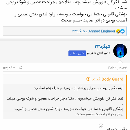
شما فکر کن طوریش میشدبچه ، مثلا دچار جراحت عصبی و شوک روحی
میشد ،
پزشکی قانونی حتما می خواست بنویسه ، وارد شدن تنش عصبی و
آسیب روحی در اثر اصابت جسم سخت
و
Ahmad Engineer
و
شبگرد23
ا
ک
ن
شبگرد23
ش
عضو فعال شعر نو
کاربر ممتاز
ه
ا
:
#3,893
Feb 11, 2026
Body Guard گفت:
اینم بگم و برم من خیلی بیشتر از سهمیه م حرف زدم امشب:
شما فکر کن طوریش میشدبچه ، مثلا دچار جراحت عصبی و شوک روحی میشد
،
پزشکی قانونی حتما می خواست بنویسه ، وارد شدن تنش عصبی و آسیب
روحی در اثر اصابت جسم سخت
کلیک کنید تا باز شود...
دقیقا همینه