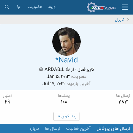
ورود
عضویت
کاربران
*Navid
کاربر فعال
·
از
۞ ARDABİL ۞
عضویت
Jan 5, 2013
آخرین بازدید
Jul 17, 2022
ارسال ها
پسندها
امتیاز
29
100
283
پیدا کردن
ارسال های پروفایل
آخرین فعالیت
ارسال ها
درباره