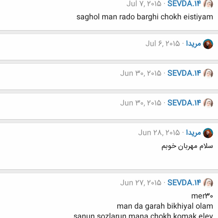
Jul 7, 2015
SEVDA.14
saghol man rado barghi chokh eistiyam
مریدا
Jul 6, 2015
Jun 30, 2015
SEVDA.14
Jun 30, 2015
SEVDA.14
مریدا
Jun 28, 2015
سلام مهربان خوبم
Jun 27, 2015
SEVDA.14
mer30
man da garah bikhiyal olam
sanun sozlarun mana chokh komak eley