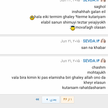
Jun 22, 2015
SEVDA.14
saghol
inshahhah galan eil
hala eiki termim ghaley 9terme kutariyam
elabil sanun shirnuyi teztar yeiajiyokh
movafagh olasan
Jun 21, 2015
SEVDA.14
san na khabar
Jun 21, 2015
SEVDA.14
chashm
mohtajukh
vala bira kimin ki pas elamisha biri ghaley allah ono da
kheyr elasun
kutarsam rahatdasharam
آخر
1 از 46
بعدی