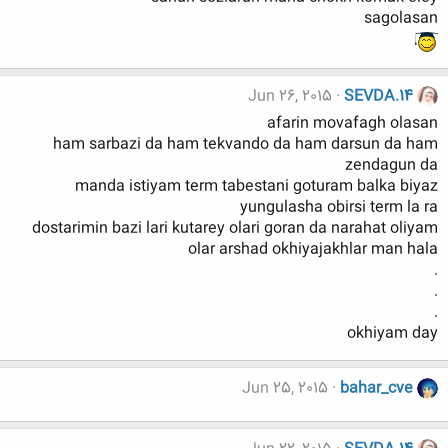
sagolasan
Jun 26, 2015
SEVDA.14
afarin movafagh olasan
ham sarbazi da ham tekvando da ham darsun da ham
zendagun da
manda istiyam term tabestani goturam balka biyaz
yungulasha obirsi term la ra
dostarimin bazi lari kutarey olari goran da narahat oliyam
olar arshad okhiyajakhlar man hala
.
.
.
okhiyam day
Jun 25, 2015
bahar_cve