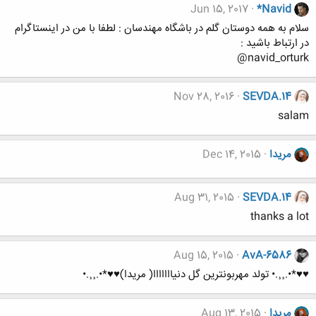
Jun 15, 2017
*Navid
سلام به همه دوستان گلم در باشگاه مهندسان : لطفا با من در اینستاگرام
در ارتباط باشید :
navid_orturk@
Nov 28, 2016
SEVDA.14
salam
مریدا
Dec 14, 2015
Aug 31, 2015
SEVDA.14
thanks a lot
Aug 15, 2015
AvA-6586
♥♥*•.¸¸.• تولد مهربونترین گل دنیااااااا( مریدا)♥♥*•.¸¸.•
مریدا
Aug 13, 2015