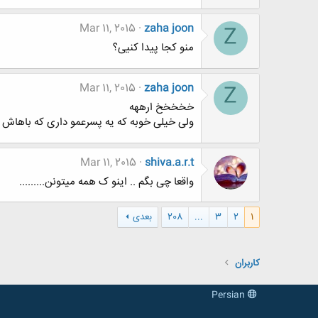
Mar 11, 2015
zaha joon
Z
منو کجا پیدا کنیی؟
Mar 11, 2015
zaha joon
Z
خخخخخ ارههه
ولی خیلی خوبه که یه پسرعمو داری که باهاش
Mar 11, 2015
shiva.a.r.t
واقعا چی بگم .. اینو ک همه میتونن.........
1
2
3
...
208
بعدی
کاربران
Persian