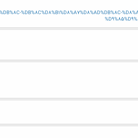
8%AF%DB%8C-%DB%8C%D8%B1%D8%A7%D8%AD%DB%8C-%D8%
%D9%85%D9%