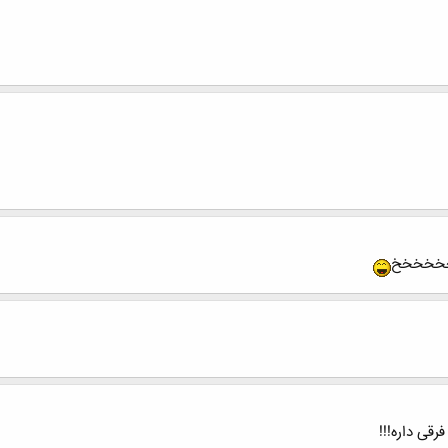
!خخخخخخخ
ی داره!!!