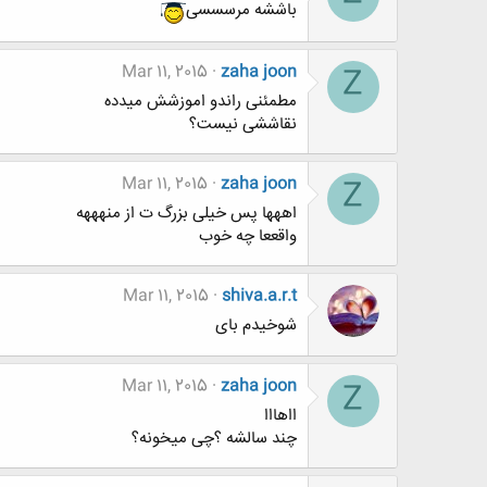
باششه مرسسسی
Mar 11, 2015
zaha joon
Z
مطمئنی راندو اموزشش میدده
نقاششی نیست؟
Mar 11, 2015
zaha joon
Z
اههها پس خیلی بزرگ ت از منهههه
واقععا چه خوب
Mar 11, 2015
shiva.a.r.t
شوخیدم بای
Mar 11, 2015
zaha joon
Z
ااهااا
چند سالشه ؟چی میخونه؟