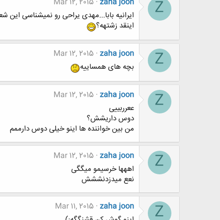
Mar 12, 2015
zaha joon
Z
ایرانیه بابا...مهدی یراحی رو نمیشناسی این ش
اینقد زشتهه؟
Mar 12, 2015
zaha joon
Z
بچه های همساییه
Mar 12, 2015
zaha joon
Z
ععرربییی
دوس داریشش؟
من بین خواننده ها اینو خیلی دوس دارممم
Mar 12, 2015
zaha joon
Z
اههها خرسیمو میگگی
نعع میدزدنششش
Mar 11, 2015
zaha joon
Z
اینو گوش کن قشنگگه:)