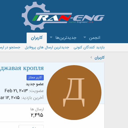
انجمن
جدیدترین‌ها
کاربران
بازدید کنندگان کنونی
جدیدترین ارسال های پروفایل
جستجو در ارس
کاربران
джавая кропля
Д
کاربر ممتاز
عضو جدید
عضویت
Feb 21, 2013
آخرین بازدید
ar 12, 2015
ارسال ها
2,495