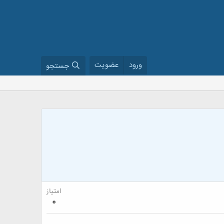
ورود
عضویت
جستجو
امتیاز
0