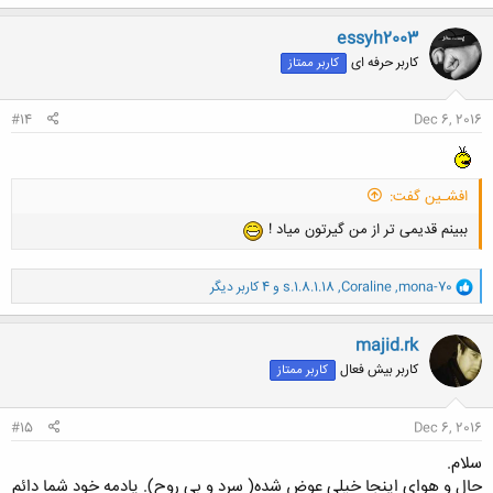
ک
ن
essyh2003
ش
کاربر حرفه ای
کاربر ممتاز
ه
ا
:
#14
Dec 6, 2016
افشـین گفت:
ببینم قدیمی تر از من گیرتون میاد !
و
mona-70
,
Coraline
,
s.1.8.1.18
و 4 کاربر دیگر
ا
ک
ن
majid.rk
ش
کاربر بیش فعال
کاربر ممتاز
ه
ا
:
#15
Dec 6, 2016
سلام.
حال و هوای اینجا خیلی عوض شده( سرد و بی روح). یادمه خود شما دائم