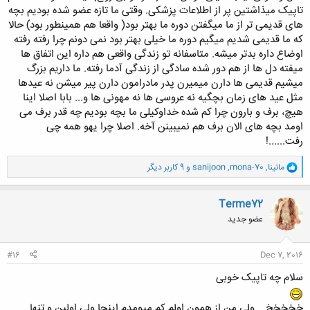
تاپیک میذاشتین پر از اطلاعات پزشکی. وقتی ما تازه عضو شده بودیم بچه
های قدیمی تر از ما میگفتن دوره ما بهتر بود( واقعا هم همینطور بود) حالا
که ما قدیمی شدیم میگیم دوره ما خیلی بهتر بود نمی دونم چرا رفته رفته
اوضاع داره بدتر میشه. متاسفانه تو زندگی واقعی هم داره این اتفاق ها
میفته دل ها از هم دور شده سادگی از زندگی آدما رفته. ما داریم بزرگ
میشیم قدیمی ها دارن میمیرن پدر مادرامون دارن پیر میشن نه عیدها
مثل عید های زمان بچگیه نه عروسی ها نه مهونی ها و... بابا اصلا اینا
هیچ، برف و بارون چرا کم شده خداوکیلی ما بچه بودیم چه قدر برف می
اومد بچه های الان برف هم نمیبینن آخه. اصلا چرا یهو همه چی
رفت......!
و
ماتینا
,
mona-70
,
sanijoon
و 9 کاربر دیگر
ا
ک
ن
Terme72
ش
عضو جدید
ه
ا
:
#16
Dec 7, 2016
سلام چه تاپیک خوبی​
خخخخخ....ولی من از همون اولم کم میومدم اینجا ولی اولین و تنها