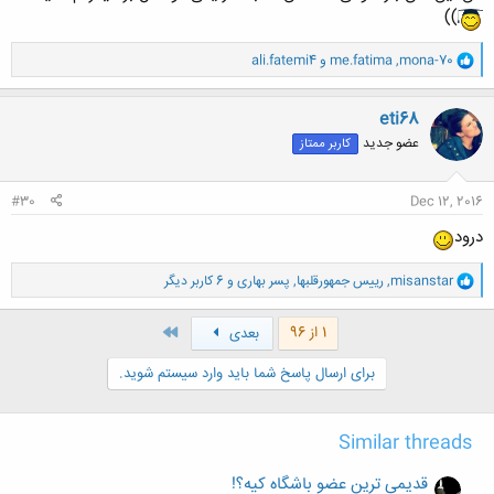
))
و
mona-70
,
me.fatima
و
ali.fatemi4
ا
ک
ن
eti68
ش
عضو جدید
کاربر ممتاز
ه
ا
:
#30
Dec 12, 2016
درود
و
misanstar
,
رییس جمهورقلبها
,
پسر بهاری
و 6 کاربر دیگر
ا
ک
ن
آخر
1 از 96
بعدی
ش
ه
برای ارسال پاسخ شما باید وارد سیستم شوید.
ا
:
Similar threads
قديمي ترين عضو باشگاه كيه؟!