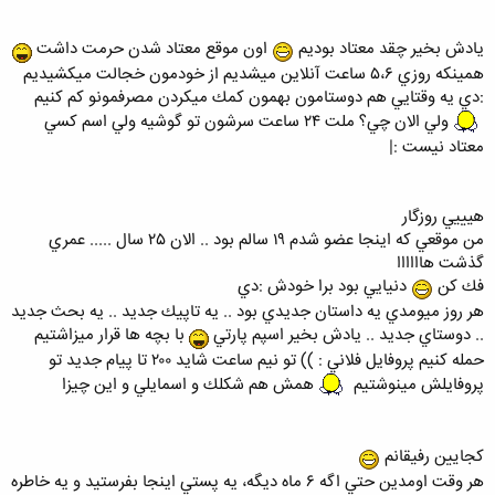
يادش بخير چقد معتاد بوديم
اون موقع معتاد شدن حرمت داشت
همينكه روزي ٥،٦ ساعت آنلاين ميشديم از خودمون خجالت ميكشيديم
:دي يه وقتايي هم دوستامون بهمون كمك ميكردن مصرفمونو كم كنيم
ولي الان چي؟ ملت ٢٤ ساعت سرشون تو گوشيه ولي اسم كسي
معتاد نيست :|
هيييي روزگار
من موقعي كه اينجا عضو شدم ١٩ سالم بود .. الان ٢٥ سال ..... عمري
گذشت هاااااا
فك كن
دنيايي بود برا خودش :دي
هر روز ميومدي يه داستان جديدي بود .. يه تاپيك جديد .. يه بحث جديد
.. دوستاي جديد .. يادش بخير اسپم پارتي
با بچه ها قرار ميزاشتيم
حمله كنيم پروفايل فلاني : )) تو نيم ساعت شايد ٢٠٠ تا پيام جديد تو
پروفايلش مينوشتيم
همش هم شكلك و اسمايلي و اين چيزا
كجايين رفيقانم
هر وقت اومدين حتي اگه ٦ ماه ديگه، يه پستي اينجا بفرستيد و يه خاطره