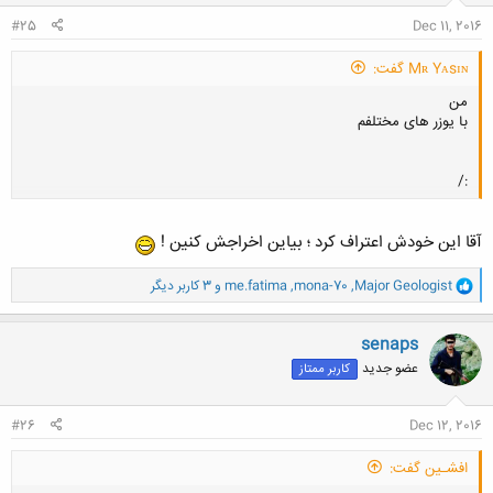
:
#25
Dec 11, 2016
Mʀ Yᴀsɪɴ گفت:
من
با یوزر های مختلفم
:/
آقا این خودش اعتراف کرد ؛ بیاین اخراجش کنین !
کلیک کنید تا باز شود...
و
Major Geologist
,
mona-70
,
me.fatima
و 3 کاربر دیگر
ا
ک
ن
senaps
ش
عضو جدید
کاربر ممتاز
ه
ا
:
#26
Dec 12, 2016
افشـین گفت: