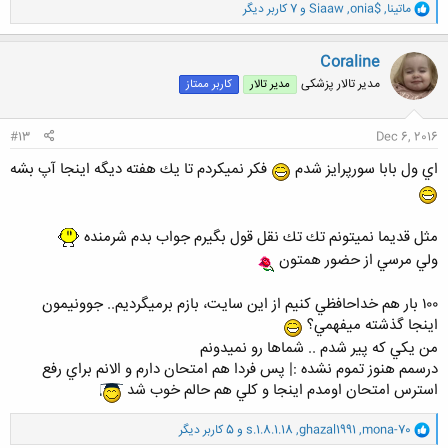
و
ماتینا
,
onia$
,
Siaaw
و 7 کاربر دیگر
ا
ک
ن
Coraline
ش
مدیر تالار پزشکی
مدیر تالار
کاربر ممتاز
ه
ا
:
#13
Dec 6, 2016
اي ول بابا سورپرايز شدم
فكر نميكردم تا يك هفته ديگه اينجا آپ بشه
مثل قديما نميتونم تك تك نقل قول بگيرم جواب بدم شرمنده
ولي مرسي از حضور همتون
١٠٠ بار هم خداحافظي كنيم از اين سايت، بازم برميگرديم.. جوونيمون
اينجا گذشته ميفهمي؟
من يكي كه پير شدم .. شماها رو نميدونم
درسمم هنوز تموم نشده :| پس فردا هم امتحان دارم و الانم براي رفع
استرس امتحان اومدم اينجا و كلي هم حالم خوب شد
و
mona-70
,
ghazal1991
,
s.1.8.1.18
و 5 کاربر دیگر
ا