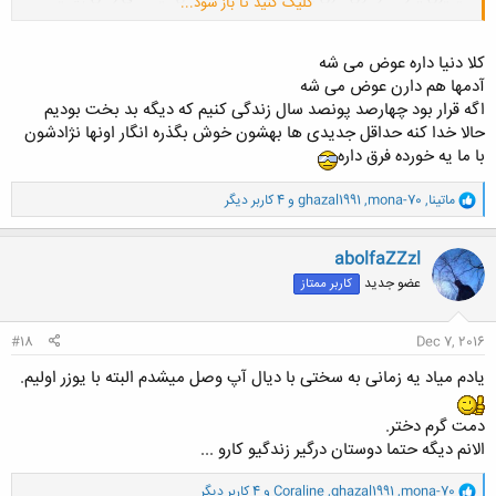
کلیک کنید تا باز شود...
عروسی ها نه مهونی ها و... بابا اصلا اینا هیچ، برف و بارون چرا کم شده
خداوکیلی ما بچه بودیم چه قدر برف می اومد بچه های الان برف هم نمیبینن
آخه. اصلا چرا یهو همه چی رفت......!
کلا دنیا داره عوض می شه
آدمها هم دارن عوض می شه
اگه قرار بود چهارصد پونصد سال زندگی کنیم که دیگه بد بخت بودیم
حالا خدا کنه حداقل جدیدی ها بهشون خوش بگذره انگار اونها نژادشون
با ما یه خورده فرق داره
و
ماتینا
,
mona-70
,
ghazal1991
و 4 کاربر دیگر
ا
ک
ن
abolfaZZzl
ش
عضو جدید
کاربر ممتاز
ه
ا
:
#18
Dec 7, 2016
یادم میاد یه زمانی به سختی با دیال آپ وصل میشدم البته با یوزر اولیم.
دمت گرم دختر.
الانم دیگه حتما دوستان درگیر زندگیو کارو ...
و
mona-70
,
ghazal1991
,
Coraline
و 4 کاربر دیگر