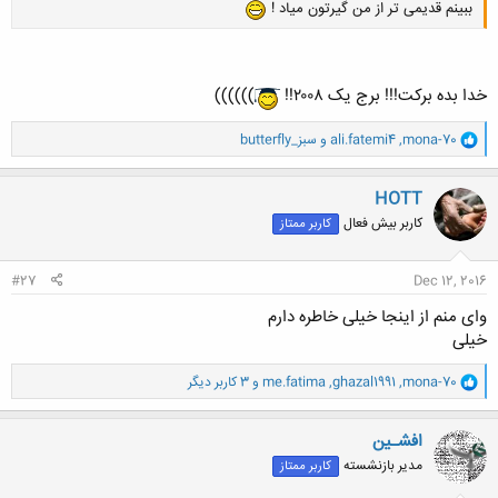
ببینم قدیمی تر از من گیرتون میاد !
خدا بده برکت!!! برج یک ۲۰۰۸!!
))))))
و
mona-70
,
ali.fatemi4
و
butterfly_سبز
ا
ک
ن
HOTT
ش
کاربر بیش فعال
کاربر ممتاز
ه
ا
:
#27
Dec 12, 2016
وای منم از اینجا خیلی خاطره دارم
خیلی
و
mona-70
,
ghazal1991
,
me.fatima
و 3 کاربر دیگر
ا
ک
ن
افشـین
ش
مدیر بازنشسته
کاربر ممتاز
ه
ا