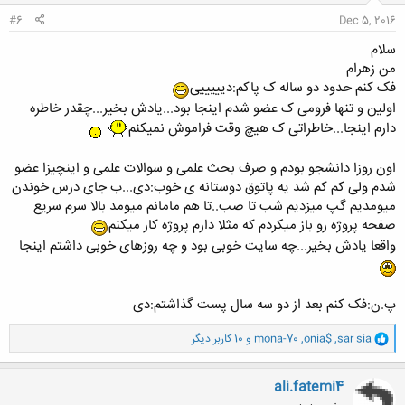
:
#6
Dec 5, 2016
سلام
من زهرام
فک کنم حدود دو ساله ک پاکم:دیییییی
اولین و تنها فرومی ک عضو شدم اینجا بود...یادش بخیر...چقدر خاطره
دارم اینجا...خاطراتی ک هیچ وقت فراموش نمیکنم
اون روزا دانشجو بودم و صرف بحث علمی و سوالات علمی و اینچیزا عضو
شدم ولی کم کم شد یه پاتوق دوستانه ی خوب:دی...ب جای درس خوندن
میومدیم گپ میزدیم شب تا صب..تا هم مامانم میومد بالا سرم سریع
صفحه پروژه رو باز میکردم که مثلا دارم پروژه کار میکنم
واقعا یادش بخیر...چه سایت خوبی بود و چه روزهای خوبی داشتم اینجا
پ.ن:فک کنم بعد از دو سه سال پست گذاشتم:دی
و
sar sia
,
onia$
,
mona-70
و 10 کاربر دیگر
ا
ک
ن
ali.fatemi4
ش