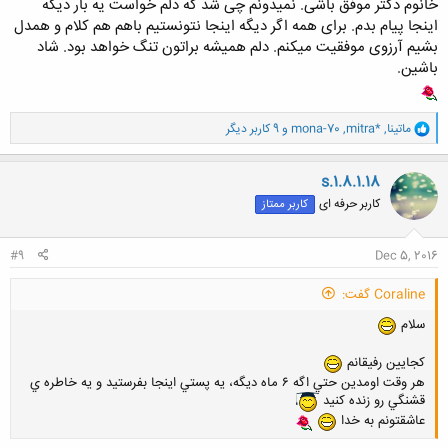
خانوم دکتر موفق باشی. نمیدونم چی شد که دلم خواست یه بار دیگه
اینجا پیام بدم. برای همه اگر دیگه اینجا نتونستیم باهم هم کلام و
همدل
بشیم آرزوی موفقیت میکنم. دلم همیشه براتون تنگ خواهد بود. شاد
باشین.
و
ماتینا
,
mitra*
,
mona-70
و 9 کاربر دیگر
ا
ک
ن
s.1.8.1.18
ش
کاربر حرفه ای
کاربر ممتاز
ه
ا
:
#9
Dec 5, 2016
Coraline گفت:
سلام
كجايين رفيقانم
هر وقت اومدين حتي اگه ٦ ماه ديگه، يه پستي اينجا بفرستيد و يه خاطره ي
قشنگي رو زنده كنيد
عاشقتونم به خدا