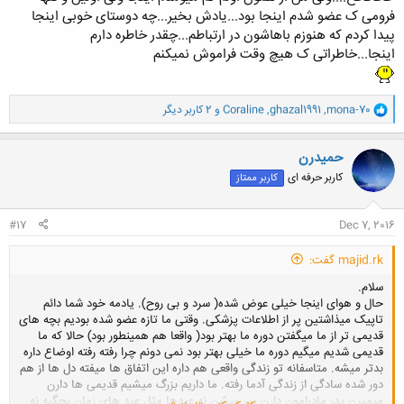
فرومی ک عضو شدم اینجا بود...یادش بخیر...چه دوستای خوبی اینجا
پیدا کردم که هنوزم باهاشون در ارتباطم...چقدر خاطره دارم
اینجا...خاطراتی ک هیچ وقت فراموش نمیکنم​
و
mona-70
,
ghazal1991
,
Coraline
و 2 کاربر دیگر
ا
ک
ن
حميدرن
ش
کاربر حرفه ای
کاربر ممتاز
ه
ا
:
#17
Dec 7, 2016
majid.rk گفت:
سلام.
حال و هوای اینجا خیلی عوض شده( سرد و بی روح). یادمه خود شما دائم
تاپیک میذاشتین پر از اطلاعات پزشکی. وقتی ما تازه عضو شده بودیم بچه های
قدیمی تر از ما میگفتن دوره ما بهتر بود( واقعا هم همینطور بود) حالا که ما
قدیمی شدیم میگیم دوره ما خیلی بهتر بود نمی دونم چرا رفته رفته اوضاع داره
بدتر میشه. متاسفانه تو زندگی واقعی هم داره این اتفاق ها میفته دل ها از هم
دور شده سادگی از زندگی آدما رفته. ما داریم بزرگ میشیم قدیمی ها دارن
میمیرن پدر مادرامون دارن پیر میشن نه عیدها مثل عید های زمان بچگیه نه