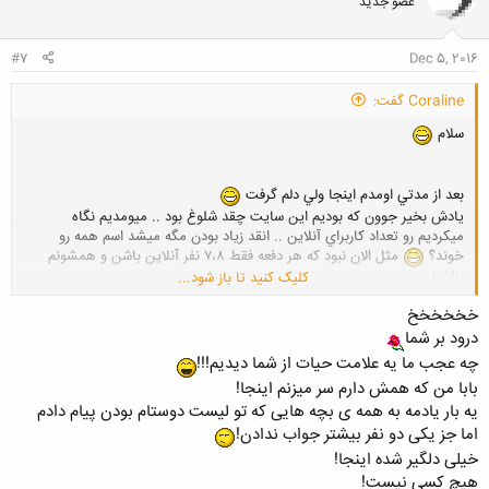
عضو جدید
ه
ا
:
#7
Dec 5, 2016
Coraline گفت:
سلام
بعد از مدتي اومدم اينجا ولي دلم گرفت
يادش بخير جوون كه بوديم اين سايت چقد شلوغ بود .. ميومديم نگاه
ميكرديم رو تعداد كاربراي آنلاين .. انقد زياد بودن مگه ميشد اسم همه رو
خوند؟
مثل الان نبود كه هر دفعه فقط ٧،٨ نفر آنلاين باشن و همشونم
ناآشنا
کلیک کنید تا باز شود...
خخخخخخ
درود بر شما
يادش بخير چقد معتاد بوديم
اون موقع معتاد شدن حرمت داشت
همينكه روزي ٥،٦ ساعت آنلاين ميشديم از خودمون خجالت ميكشيديم :دي يه
چه عجب ما یه علامت حیات از شما دیدیم!!!
وقتايي هم دوستامون بهمون كمك ميكردن مصرفمونو كم كنيم
ولي الان
بابا من که همش دارم سر میزنم اینجا!
چي؟ ملت ٢٤ ساعت سرشون تو گوشيه ولي اسم كسي معتاد نيست :|
یه بار یادمه به همه ی بچه هایی که تو لیست دوستام بودن پیام دادم
اما جز یکی دو نفر بیشتر جواب ندادن!
خیلی دلگیر شده اینجا!
هيييي روزگار
هیچ کسی نیست!
من موقعي كه اينجا عضو شدم ١٩ سالم بود .. الان ٢٥ سال ..... عمري گذشت