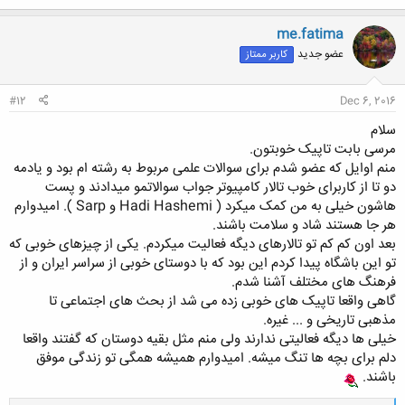
ک
ن
me.fatima
ش
عضو جدید
کاربر ممتاز
ه
ا
:
#12
Dec 6, 2016
سلام
مرسی بابت تاپیک خوبتون.
منم اوایل که عضو شدم برای سوالات علمی مربوط به رشته ام بود و یادمه
دو تا از کاربرای خوب تالار کامپیوتر جواب سوالاتمو میدادند و پست
هاشون خیلی به من کمک میکرد ( Hadi Hashemi و Sarp ). امیدوارم
هر جا هستند شاد و سلامت باشند.
بعد اون کم کم تو تالارهای دیگه فعالیت میکردم. یکی از چیزهای خوبی که
تو این باشگاه پیدا کردم این بود که با دوستای خوبی از سراسر ایران و از
فرهنگ های مختلف آشنا شدم.
گاهی واقعا تاپیک های خوبی زده می شد از بحث های اجتماعی تا
مذهبی تاریخی و ... غیره.
خیلی ها دیگه فعالیتی ندارند ولی منم مثل بقیه دوستان که گفتند واقعا
دلم برای بچه ها تنگ میشه. امیدوارم همیشه همگی تو زندگی موفق
باشند.