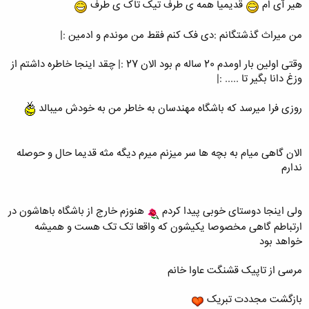
هیر آی ام
قدیمیا همه ی طرف تیک تاک ی طرف
يادش بخير چقد معتاد بوديم
اون موقع معتاد شدن حرمت داشت
همينكه روزي ٥،٦ ساعت آنلاين ميشديم از خودمون خجالت ميكشيديم :دي يه
وقتايي هم دوستامون بهمون كمك ميكردن مصرفمونو كم كنيم
ولي الان
من میراث گذشتگانم :دی فک کنم فقط من موندم و ادمین :|
چي؟ ملت ٢٤ ساعت سرشون تو گوشيه ولي اسم كسي معتاد نيست :|
وقتی اولین بار اومدم 20 ساله م بود الان 27 :| چقد اینجا خاطره داشتم از
وزغ دانا بگیر تا ..... :|
هيييي روزگار
من موقعي كه اينجا عضو شدم ١٩ سالم بود .. الان ٢٥ سال ..... عمري گذشت
روزی فرا میرسد که باشگاه مهندسان به خاطر من به خودش میبالد
هاااااا
فك كن
دنيايي بود برا خودش :دي
هر روز ميومدي يه داستان جديدي بود .. يه تاپيك جديد .. يه بحث جديد ..
دوستاي جديد .. يادش بخير اسپم پارتي
با بچه ها قرار ميزاشتيم حمله
الان گاهی میام به بچه ها سر میزنم میرم دیگه مثه قدیما حال و حوصله
كنيم پروفايل فلاني : )) تو نيم ساعت شايد ٢٠٠ تا پيام جديد تو پروفايلش
ندارم
مينوشتيم
همش هم شكلك و اسمايلي و اين چيزا
ولی اینجا دوستای خوبی پیدا کردم
هنوزم خارج از باشگاه باهاشون در
كجايين رفيقانم
ارتباطم گاهی مخصوصا یکیشون که واقعا تک تک هست و همیشه
هر وقت اومدين حتي اگه ٦ ماه ديگه، يه پستي اينجا بفرستيد و يه خاطره ي
خواهد بود
قشنگي رو زنده كنيد
عاشقتونم به خدا
مرسی از تاپیک قشنگت عاوا خانم
بازگشت مجددت تبریک