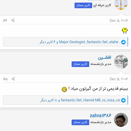
ش
کاربر حرفه ای
کاربر ممتاز
ه
ا
:
#4
Dec 5, 2016
و
elahe .
,
fantastic.fati
,
Major Geologist
و 6 کاربر دیگر
ا
ک
ن
افشـین
ش
مدیر بازنشسته
کاربر ممتاز
ه
ا
:
#5
Dec 5, 2016
ببینم قدیمی تر از من گیرتون میاد !
و
ni_rosa_ce
,
Hamid MB
,
fantastic.fati
و 10 کاربر دیگر
ا
ک
ن
zahra1386
ش
مدیر بازنشسته
کاربر ممتاز
ه
ا