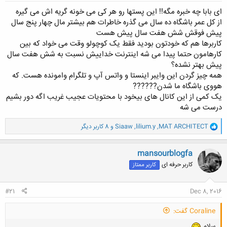
ای بابا چه خبره مگه!! این پستها رو هر کی می خونه گریه اش می گیره
از کل عمر باشگاه ده سال می گذره خاطرات هم بیشتر مال چهار پنج سال
پیش فوقش شش هفت سال پیش هست
کاربرها هم که خودتون بودید فقط یک کوچولو وقت می خواد که بین
کارهامون حتما پیدا می شه اینترنت خداییش نسبت به شش هفت سال
پیش بهتر نشده؟
همه چیز گردن این وایبر اینستا و واتس آپ و تلگرام وامونده هست. که
هووی باشگاه ما شدن??????
یک کمی از این کانال های بیخود با محتویات عجیب غریب اگه دور بشیم
درست می شه
و
MAT ARCHITECT
,
lilium.y
,
Siaaw
و 8 کاربر دیگر
ا
ک
ن
mansourblogfa
ش
کاربر حرفه ای
کاربر ممتاز
ه
ا
:
#21
Dec 8, 2016
Coraline گفت:
سلام