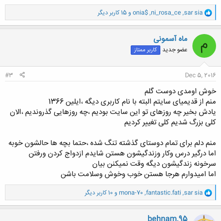
و
sar sia
,
ni_rosa_ce
,
onia$
و 15 کاربر دیگر
ا
ک
ن
ماه آسمونی
م
ش
عضو جدید
کاربر ممتاز
ه
ا
:
#3
Dec 5, 2016
خوش اومدی دوست گلم
منم از قدیمیای سایتم البته با نام کاربری دیگه ،ایلین 1366
یادش بخیر چه روزهای تو این سایت بودیم ،چه روزهایی گذروندیم ،الان
کلی بزرگ شدیم کلی تغییر کردیم
منم دلم برای تمام دوستای گذشته تنگ شده ،حتما بچه ها حالشون خوبه
اما درگیر درس وکار وزندگیشون هستن شایدم ازدواج کردن ورفتن
سرخونه زندگیشون دیگه وقت نمیکنن بیان
اما امیدوارم هرجا هستن خوب وخوش وسلامت باشن
و
sar sia
,
fantastic.fati
,
mona-70
و 10 کاربر دیگر
ا
ک
ن
behnam.95