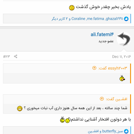
یادش بخیر چقدر خوش گذشت
كجايين رفيقانم
و
هر وقت اومدين حتي اگه ٦ ماه ديگه، يه پستي اينجا بفرستيد و يه خاطره ي
ghazal1991
,
me.fatima
,
Coraline
و 2 کاربر دیگر
ا
قشنگي رو زنده كنيد
ک
عاشقتونم به خدا
ن
ali.fatemi4
ش
عضو جدید
ه
ا
:
#23
Dec 11, 2016
essyh2003 گفت:
افشـین گفت:
شما چند سالته ، بعد از این همه سال هنوز داری آب نبات میخوری ؟
با هر دوتون افتخار آشنایی نداشتم
و
butterfly_سبز
و
افشـین