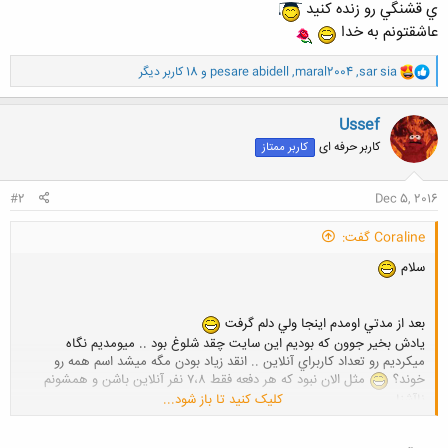
ي قشنگي رو زنده كنيد
عاشقتونم به خدا
و
sar sia
,
maral2004
,
pesare abidell
و 18 کاربر دیگر
ا
ک
ن
Ussef
ش
کاربر حرفه ای
کاربر ممتاز
ه
ا
:
#2
Dec 5, 2016
Coraline گفت:
سلام
بعد از مدتي اومدم اينجا ولي دلم گرفت
يادش بخير جوون كه بوديم اين سايت چقد شلوغ بود .. ميومديم نگاه
ميكرديم رو تعداد كاربراي آنلاين .. انقد زياد بودن مگه ميشد اسم همه رو
خوند؟
مثل الان نبود كه هر دفعه فقط ٧،٨ نفر آنلاين باشن و همشونم
ناآشنا
کلیک کنید تا باز شود...