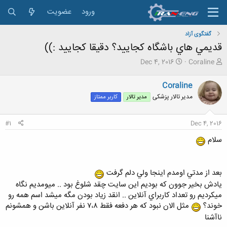
ورود
عضویت
گفتگوی آزاد
قديمي هاي باشگاه كجاييد؟ دقيقا كجاييد :))
ش
ت
Dec 4, 2016
Coraline
ر
ا
و
ر
Coraline
ع
ی
مدیر تالار پزشکی
مدیر تالار
کاربر ممتاز
ک
خ
ن
ش
ن
ر
#1
Dec 4, 2016
د
و
ه
ع
سلام
م
و
ض
و
بعد از مدتي اومدم اينجا ولي دلم گرفت
ع
يادش بخير جوون كه بوديم اين سايت چقد شلوغ بود .. ميومديم نگاه
ميكرديم رو تعداد كاربراي آنلاين .. انقد زياد بودن مگه ميشد اسم همه رو
خوند؟
مثل الان نبود كه هر دفعه فقط ٧،٨ نفر آنلاين باشن و همشونم
ناآشنا