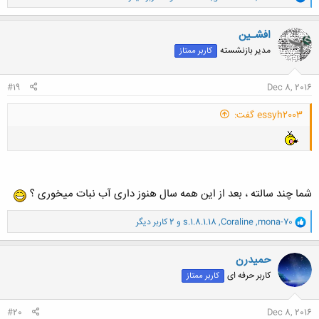
ا
ک
ن
افشـین
ش
مدیر بازنشسته
کاربر ممتاز
ه
ا
:
#19
Dec 8, 2016
essyh2003 گفت:
شما چند سالته ، بعد از این همه سال هنوز داری آب نبات میخوری ؟
و
mona-70
,
Coraline
,
s.1.8.1.18
و 2 کاربر دیگر
ا
ک
ن
حميدرن
ش
کاربر حرفه ای
کاربر ممتاز
ه
ا
:
#20
Dec 8, 2016