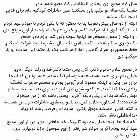
سال 88 موقع اون بحثای انتخاباتی 88 عضو شدم. دی
يادش بخير چقد معتاد بوديم
اون موقع معتاد شدن حرمت داشت
همينكه روزي ٥،٦ ساعت آنلاين ميشديم از خودمون خجالت ميكشيديم :دي يه
تقریبا یک ساله تو ترکم. باور نمیکنید عین خاطرات کودکیم دلم برای قدیم
اینجا تنگ میشه.
وقتايي هم دوستامون بهمون كمك ميكردن مصرفمونو كم كنيم
ولي الان
چي؟ ملت ٢٤ ساعت سرشون تو گوشيه ولي اسم كسي معتاد نيست :|
البته از دو سال پیش تقریبا بنا به بحثی که با یکی کردم با خودم عهد کردم
ابدا تو گفتگوی آزاد شرکت نکنم. و خیلی هم خیالم راحته از اون موقع. دی
. و البته از همون مموقع ها اینجا سوت وکور شد. بازم دی. خخخ
هيييي روزگار
یک چیزی میگم تعجب نکنید. الان یک سال بیشتره اینجا شرکت نمیکنم.
من موقعي كه اينجا عضو شدم ١٩ سالم بود .. الان ٢٥ سال ..... عمري گذشت
فقط همشهریها هر از گاهیی. اماااا هر شب یک بار حتما این سایت رو باز
هاااااا
میکنم. دی
فك كن
دنيايي بود برا خودش :دي
هر روز ميومدي يه داستان جديدي بود .. يه تاپيك جديد .. يه بحث جديد ..
دوستاي جديد .. يادش بخير اسپم پارتي
با بچه ها قرار ميزاشتيم حمله
در ضمن سلام خانوم دکتر. الان پس حتما دکتر شدی رفته دیگه. دی.
كنيم پروفايل فلاني : )) تو نيم ساعت شايد ٢٠٠ تا پيام جديد تو پروفايلش
خیلی دلم برای همه، همه، همه دوستام تنگ شده. همه اونایی که اینجا
مينوشتيم
همش هم شكلك و اسمايلي و اين چيزا
برای من یکی با اینکه معمولا آدم آرومی بودم و هستم خاطرات قشنگ
زیادی بجا گذاشتند. هر کدومشون الان اینو دید و ی بعدا میبینه میخام
بهش بگم شاید این یکی دیگه آخرین پستی باشه که از من میخونن.
كجايين رفيقانم
شایددددد!. امیداورم حلالم کنن، بدیامو ببخشن. خاطرات خوب رو همیشه
هر وقت اومدين حتي اگه ٦ ماه ديگه، يه پستي اينجا بفرستيد و يه خاطره ي
داشته باشن. همیشه موفق باشن.. شاید این فرصتی شد که پیام
قشنگي رو زنده كنيد
خداحافظی باشه مثلا.
عاشقتونم به خدا
آخه قبلا ها اینجا خیلی مد بود تایپیک خداحافظی. دی. من از اون موقع
عهد کرده بودم اگر یه موقع هم رفتم از این سوسول بازیا درنیارم. دی.
یادش بخیر.