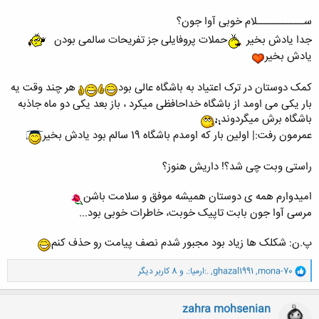
ســـــــــــلام خوبی آوا جون؟
جدا یادش بخیر
حملات پروفایلی جز تفریحات سالمی بودن
یادش بخیر
کمک دوستان در ترک اعتیاد به باشگاه عالی بود
هر چند وقت یه
بار یکی می اومد از باشگاه خداحافظی میکرد ، باز بعد یکی دو ماه جاذبه
باشگاه برش میگردوند
عمرمون رفت:| اولین بار که اومدم باشگاه 19 سالم بود یادش بخیر
راستی وبت چی شد؟! داریش هنوز؟
امیدوارم همه ی دوستان همیشه موفق و سلامت باشن
مرسی آوا جون بابت تاپیک خوبت، خاطرات خوبی بود...
پ.ن: شکلک ها زیاد بود مجبور شدم نصف پیامت رو حذف کنم
و
mona-70
,
ghazal1991
,
.:ارمیا:.
و 8 کاربر دیگر
ا
ک
ن
zahra mohsenian
ش