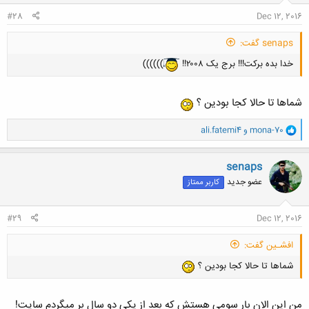
:
#28
Dec 12, 2016
senaps گفت:
خدا بده برکت!!! برج یک ۲۰۰۸!!
))))))
شماها تا حالا کجا بودین ؟
و
mona-70
و
ali.fatemi4
ا
ک
ن
senaps
ش
عضو جدید
کاربر ممتاز
ه
ا
:
#29
Dec 12, 2016
افشـین گفت:
شماها تا حالا کجا بودین ؟
من این الان بار سومی هستش که بعد از یکی دو سال بر میگردم سایت!