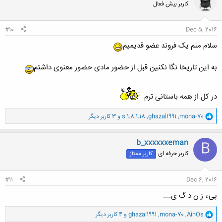
کاربر بیش فعال
ه
ا
:
#10
Dec 5, 2016
سلام منم یک فروند عضو قدیمیم
به این تاریخا نگا نکنین قبل از حضور مادی حضور معنوی داشتم
در کل از همه باستانی ترم
و
mona-70
,
ghazal1991
,
s.1.8.1.18
و 3 کاربر دیگر
ا
ک
ن
b_xxxxxxeman
B
ش
کاربر حرفه ای
کاربر ممتاز
ه
ا
:
#11
Dec 6, 2016
پیء ز ن د گ ی....
و
AinOs
,
mona-70
,
ghazal1991
و 4 کاربر دیگر
ا