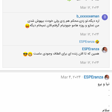
Mar 12, 2024
b_xxxxxxeman
B
اره دیگه،تو زدی،محکم هم زدی ولی خودت بیهوش شدی
من نمازو و روزه هامو جوونیام گرفتم،الان نمیخام دیگه
Mar 12, 2024
و
ESPEranza
ا
ک
ESPEranza
ن
همین که تا الان زنده ای برای الطاف وجودی ماست
ش
ه
Mar 12, 2024
ا
:
Mar 4, 2024
ESPEranza
نیا و برو
.
.
.
سلام