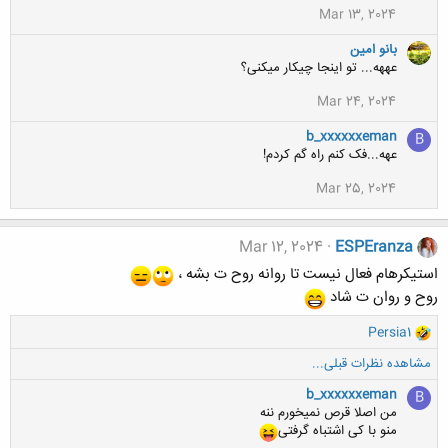
Mar 13, 2024
بانو امین
عههه... تو اینجا چیکار میکنی؟
Mar 24, 2024
b_xxxxxxeman
B
عهه...فک کنم راه گم کردم!
Mar 25, 2024
Mar 12, 2024
ESPEranza
استیکرهام فعال نیست تا روانه روح ت بشه ،
روح و روان ت شاد
و
Persia1
ا
مشاهده نظرات قبلی...
ک
ن
b_xxxxxxeman
B
ش
من اصلا قرص نمیخورم ننه
ه
منو با کی اشتباه گرفتی
ا