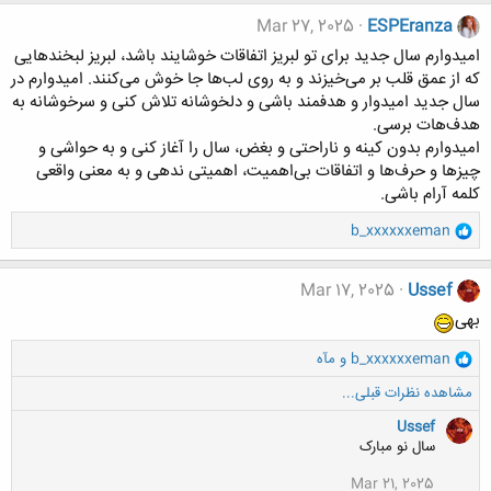
ک
ن
Mar 27, 2025
ESPEranza
ش
امیدوارم سال جدید برای تو لبریز اتفاقات خوشایند باشد، لبریز لبخندهایی
ه
که از عمق قلب بر می‌خیزند و به روی لب‌ها جا خوش می‌کنند. امیدوارم در
ا
سال جدید امیدوار و هدفمند باشی و دلخوشانه تلاش کنی و سرخوشانه به
:
هدف‌هات برسی.
امیدوارم بدون کینه و ناراحتی و بغض، سال را آغاز کنی و به حواشی و
چیزها و حرف‌ها ‌و اتفاقات بی‌اهمیت، اهمیتی ندهی و به معنی واقعی
کلمه آرام باشی.
و
b_xxxxxxeman
ا
ک
ن
Mar 17, 2025
Ussef
ش
بهی
ه
ا
و
b_xxxxxxeman
و
مآه
:
ا
مشاهده نظرات قبلی...
ک
ن
Ussef
ش
سال نو مبارک
ه
ا
Mar 21, 2025