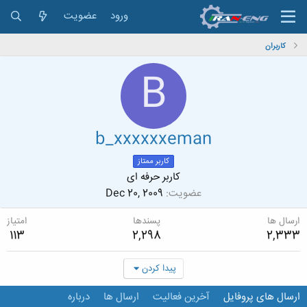
ورود
عضویت
کاربران
B
b_xxxxxxeman
کاربر ممتاز
کاربر حرفه ای
عضویت
Dec 20, 2009
ارسال ها
پسندها
امتیاز
113
2,298
2,333
پیدا کردن
ارسال های پروفایل
آخرین فعالیت
ارسال ها
درباره