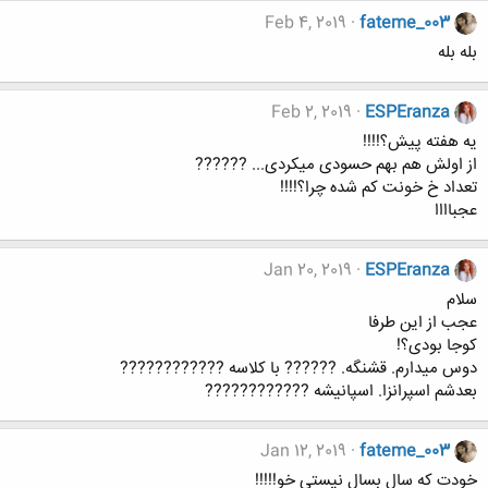
Feb 4, 2019
fateme_003
بله بله
Feb 2, 2019
ESPEranza
یه هفته پیش؟!!!!
از اولش هم بهم حسودی میکردی... ??????
تعداد خ خونت کم شده چرا؟!!!!
عجباااا
Jan 20, 2019
ESPEranza
سلام
عجب از این طرفا
کوجا بودی؟!
دوس میدارم. قشنگه. ?????? با کلاسه ????????????
بعدشم اسپرانزا. اسپانیشه ????????????
Jan 12, 2019
fateme_003
خودت که سال بسال نیستی خو!!!!!