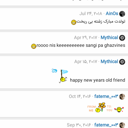
Jul 24, 2018
AinOs
تولدت مبارک زشته بی ریخت
Apr 29, 2017
Mythical
roooo nis keeeeeeeeee sangi pa ghazvines
Apr 15, 2017
Mythical
happy new years old friend
Oct 14, 2016
fateme_003
Sep 30, 2016
fateme_003