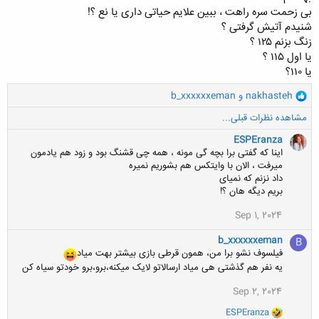
بی زحمت سره راهت ، ببین علایم حیاتی داری یا نع ؟!
شنیدم آتیش گرفتی ؟
زنگ بزنم ۱۲۵ ؟
یا اول ۱۱۵ ؟
یا ۱۱۰؟
و
nakhasteh
و
b_xxxxxxeman
ا
مشاهده نظرات قبلی...
ک
ن
ESPEranza
ش
اینا که گفتی برا بچه گی مونه ، همه چی قشنگ بود و زود هم یادمون
ه
میرفت ، الان با وایتکس هم بشوریم نمیره
ا
داد نزنم که نمیای
:
بریم دیگه هان ؟!
Sep 1, 2024
b_xxxxxxeman
B
فیلسوف نشو برا من، همون قرطی بازی بیشتر بهت میاد
یه نفر هم گذشتی هی میاد ارسالاتو لایک میکنه،برو،برو خودتو سیاه کن
Sep 2, 2024
و
ESPEranza