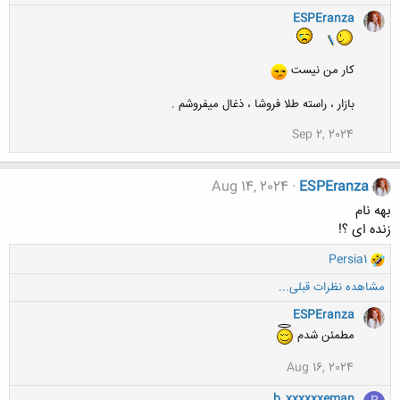
ا
ک
ESPEranza
ن
ش
ه
کار من نیست
ا
:
بازار ، راسته طلا فروشا ، ذغال میفروشم .
Sep 2, 2024
Aug 14, 2024
ESPEranza
بهه نام
زنده ای ؟!
و
Persia1
ا
مشاهده نظرات قبلی...
ک
ن
ESPEranza
ش
مطمئن شدم
ه
ا
Aug 16, 2024
:
b_xxxxxxeman