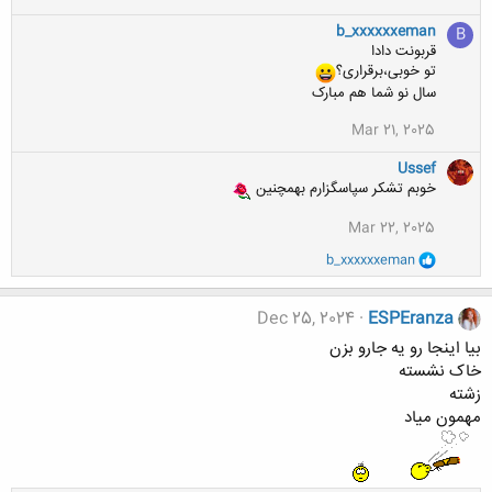
:
b_xxxxxxeman
B
قربونت دادا
تو خوبی،برقراری؟
سال نو شما هم مبارک
Mar 21, 2025
Ussef
خوبم تشکر سپاسگزارم بهمچنین
Mar 22, 2025
و
b_xxxxxxeman
ا
ک
ن
Dec 25, 2024
ESPEranza
ش
ه
بیا اینجا رو یه جارو بزن
ا
خاک نشسته
:
زشته
مهمون میاد