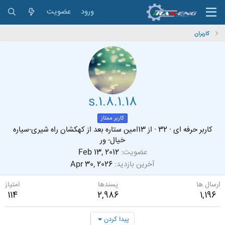
ورود
عضویت
کاربران
s.1.8.1.18
کاربر ممتاز
کاربر حرفه ای
·
32
·
از
13امین ستاره بعد از کهکشان راه شیری-سیاره
خیال- ور
عضویت
Feb 13, 2012
آخرین بازدید
Apr 30, 2026
ارسال ها
پسندها
امتیاز
114
2,986
1,196
پیدا کردن