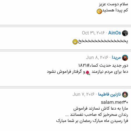
سلام دوست عزیز
کم پیدا هستید
Oct 31, 2016
AinOs
پخخخخخخخخخخخخخخخ
مریدا
Jun 8, 2016
دور جدید حدیث کساء#1821
دعا برای مردم نیازمند
و گرفتار فراموش نشود
نازنین فاطیما
Jun 7, 2016
salam.mer30
مارا به دعا کاش نسازند فراموش
رندان سحرخیز که صاحب نفسانند ...
فرا رسیدن ماه مبارک رمضان بر شما مبارک