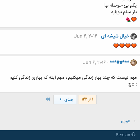
یکم بی حوصله م:|
باز میام دوباره
خیال شیشه ای
Jun 6, 2016
Jun 6, 2016
***##***
مهم نیست که چند بهار زندگی میکنیم ، مهم اینه که بهاری زندگی کنیم
:gol:
آخر
1 از 122
بعدی
کاربران
Persian