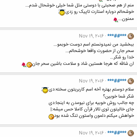
منم از هم صحبتی با دوستی مثل شما خیلی خوشحال شدم...
خوشحالم دوباره استارت تاپیک رو زدی
ممنون...
Nov 19, 2016
***##***
ببخشید من نمیدونستم اسم دوست خوبمو...
سحر جان از حضورت واقعا خوشحالم...
خدا رو شکر...
ان شالله که هرجا هستین شاد و سلامت باشین سحر جان
Nov 19, 2016
***##***
سلام دوستم بهتره آخه اسم کاربریتون سخته:دی
شکر شما خوبین؟
چه جالب روش خوبیه برای نیومدن به اینجا:دی
جای خالیتون توی تالار قرآن کاملا حس میشه:|
خواهش میکنم دلمون واستون تنگ شده بود
Nov 19, 2016
***##***