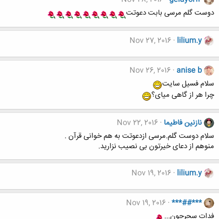
دوست گلم مرسی بابت دعوتت
Nov 27, 2016
lilium.y
Nov 26, 2016
anise b
سلام فسیل سایت
چرا هر از گاهی میای؟
نازنین فاطیما
Nov 22, 2016
سلام دوست گلم.مرسی ازدعوتت به هم خوانی قرآن .
منوهم از دعای خیرتون بی نصیب نزارید.
Nov 19, 2016
lilium.y
Nov 19, 2016
***##***
فدات سحرجون...