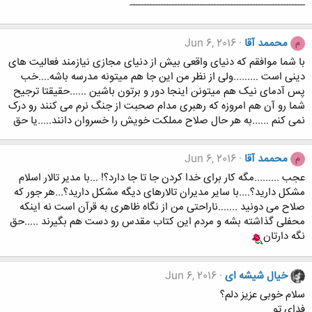
---------------------------------------------------------------
محممد آقا
Jun 6, 2016
م
با شما موافقم که دنیای واقعی بیش از دنیای مجازی نیازمند فعالیت های
دینی است .........ولی از نظر من این جا هم میتونه مدرسه باشه....خب
پس آدمای نیک هم میتونن اینجا دور و برتون باشین ......حقیقتا ترجیح
شما رو آن هم امروزه که رهبری مدام صحبت از جنگ نرم می کنند رو درک
نمی کنم ......به هر حال صلاح مملکت خویش را خسروان دانند.....یا حق
محممد آقا
Jun 6, 2016
م
عجب .........مگه کار برای خدا کردن جا تا جا دارد؟! ...با مدیر تالار اسلام
مشکل دارید؟....با سایر مدیران تالارهای دیگه مشکل دارید؟...هر جور که
صلاح می دونید .......ناراحتی من از نگاه ظاهری به قرآن است نه اینکه
محفلی گذاشته بشه و مردم این کتاب مقدس رو دست هم بگیرند .....حق
نگه دارتان
خیال شیشه ای
Jun 6, 2016
سلام خوبی عزیز دلم؟
فدای تو