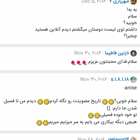
شهریاری 2
Dec 5, 2016
به به!
سلام
خوبید؟
داشتم توی لیست دوستان میگشتم دیدم آنلاین هستید
چخبرا؟
نازنین فاطیما
Nov 30, 2016
سلام.فدای محبتتون عزیزم.
Nov 30, 2016
s.1.8.1.18
anise:
سلام خوبی؟
تاریخ عضویتت رو نگاه کردم
دیدم من تا فسیل
شدن جا دارم: ))
تو خود خوده فسیلی
هیچی دیگه بیکاری می یایم یه سر میزنیم میریم
Nov 28, 2016
gelayor14