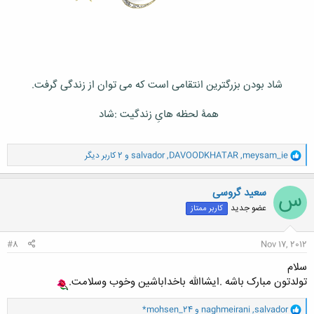
شاد بودن بزرگترین انتقامی است که می توان از زندگی گرفت.
همۀ لحظه هایِ زندگیت :شاد
و
meysam_ie
,
DAVOODKHATAR
,
salvador
و 2 کاربر دیگر
ا
ک
ن
سعید گروسی
س
ش
عضو جدید
کاربر ممتاز
ه
ا
:
#8
Nov 17, 2012
سلام
تولدتون مبارک باشه .ایشاالله باخداباشین وخوب وسلامت.
و
salvador
,
naghmeirani
و
*mohsen_24