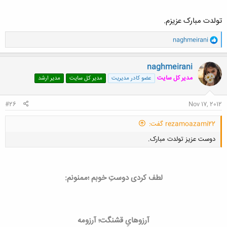
تولدت مبارک عزیزم.
و
naghmeirani
ا
ک
ن
naghmeirani
ش
مدیر کل سایت
عضو کادر مدیریت
مدیر کل سایت
مدیر ارشد
ه
ا
:
#26
Nov 17, 2012
rezamoazami22 گفت:
دوست عزیز تولدت مبارک.
لطف کردی دوستِ خوبم ؛ممنونم:
کلیک کنید تا باز شود...
آرزوهایِ قشنگت؛ آرزومه