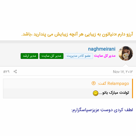
آرزو دارم ؛دنیاتون به زیبایی هر آنچه زیبایش می پندارید ،باشد.
naghmeirani
مدیر کل سایت
عضو کادر مدیریت
مدیر کل سایت
مدیر ارشد
#29
Nov 17, 2012
Relampago گفت:
تولدت مبارک بانو...
لطف کردی دوستِ عزیز؛سپاسگزارم: