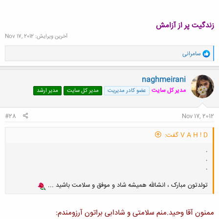
زندگیت پر از آزامش
آخرین ویرایش:
Nov 17, 2012
و
سامرانی
ا
ک
ن
naghmeirani
ش
مدیر کل سایت
عضو کادر مدیریت
مدیر کل سایت
مدیر ارشد
ه
ا
:
#28
Nov 17, 2012
V A H ! D گفت:
.
.
.
تولدتون مبارک ، انشالله همیشه شاد و موفق و سلامت باشید ...
ممنون آقا وحید.منم سلامتی و شادابی براتون آرزومندم: