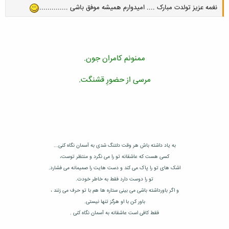
نغمه عزیز تولدت مبارک .... امیدوارم همیشه موفق باشی ..............
ممنونم کامران جون.
مرسی از حضورِ قشنگت.
به یاد داشته باش هر وقت دلتنگ شدی به آسمان نگاه کنی...
کسی هست که عاشقانه تو را می نگرد و منتظر توست،
اشک های تو را پاک می کند و دست هایت را صمیمانه می فشارد.
تو را دوست دارد فقط به خاطر خودت.
و اگر باورداشته باشی می بینی ستاره ها هم با تو حرف می زنند ،
باور کن با او هرگز تنها نیستی.
فقط کافی است عاشقانه به آسمان نگاه کنی .