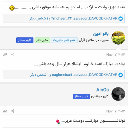
نغمه عزیز تولدت مبارک .... امیدوارم همیشه موفق باشی ..............
و
DAVOODKHATAR
,
salvador
,
*mohsen_24
و 1 شخص دیگر
ا
ک
ن
بانو امین
ش
مدیر تالار اسلام و قرآن
عضو کادر مدیریت
مدیر تالار
کاربر ممتاز
ه
ا
:
#4
Nov 17, 2012
تولدت مبارک نغمه خانوم. ایشالا هزار سال زنده باشی...
و
DAVOODKHATAR
,
salvador
,
naghmeirani
و 1 شخص دیگر
ا
ک
ن
AinOs
ش
کاربر حرفه ای
کاربر ممتاز
ه
ا
:
#5
Nov 17, 2012
تولدتـــــــون مباركـــ دوست عزيز....