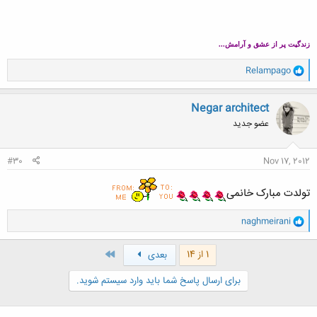
زندگیت پر از عشق و آرامش...
و
Relampago
ا
ک
ن
Negar architect
ش
عضو جدید
ه
ا
:
#30
Nov 17, 2012