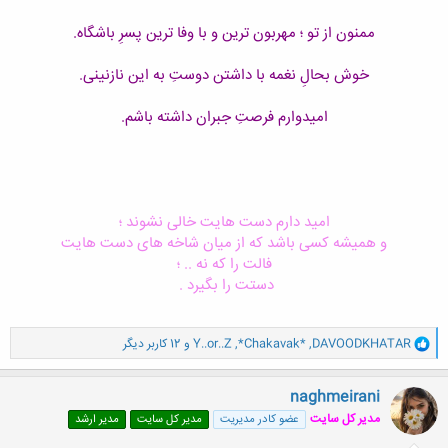
ممنون از تو ؛ مهربون ترین و با وفا ترین پسرِ باشگاه.
خوش بحالِ نغمه با داشتن دوستِ به این نازنینی.
امیدوارم فرصتِ جبران داشته باشم.
امید دارم دست هایت خالی نشوند ؛
و همیشه کسی باشد که از میان شاخه های دست هایت
فالت را که نه .. ؛
دستت را بگیرد .
و
DAVOODKHATAR
,
*Chakavak*
,
Y..or..Z
و 12 کاربر دیگر
ا
ک
ن
naghmeirani
ش
مدیر کل سایت
عضو کادر مدیریت
مدیر کل سایت
مدیر ارشد
ه
ا