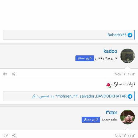
و
Bahar5746
ا
ک
ن
kadoo
ش
کاربر بیش فعال
کاربر ممتاز
ه
ا
:
#2
Nov 17, 2012
تولدت مبارک
و
DAVOODKHATAR
,
salvador
,
*mohsen_24
و 1 شخص دیگر
ا
ک
ن
3ctor
ش
عضو جدید
کاربر ممتاز
ه
ا
:
#3
Nov 17, 2012