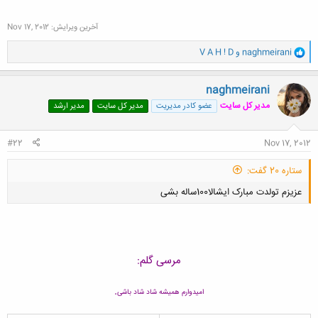
آخرین ویرایش:
Nov 17, 2012
و
naghmeirani
و
V A H ! D
ا
ک
ن
naghmeirani
ش
مدیر کل سایت
عضو کادر مدیریت
مدیر کل سایت
مدیر ارشد
ه
ا
:
#22
Nov 17, 2012
ستاره 20 گفت:
عزیزم تولدت مبارک ایشالا100ساله بشی
مرسی گلم:
کلیک کنید تا باز شود...
.
امیدوارم همیشه شاد شاد باشی