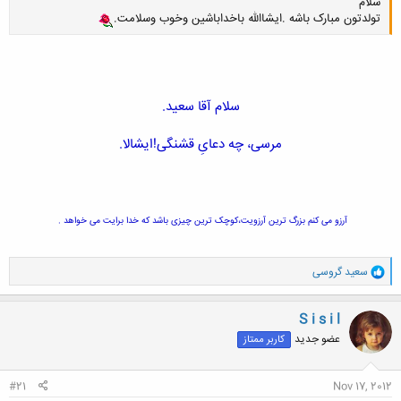
سلام
تولدتون مبارک باشه .ایشاالله باخداباشین وخوب وسلامت.
سلام آقا سعید.
مرسی، چه دعایِ قشنگی!ایشالا.
آرزو می کنم بزرگ ترین آرزویت،کوچک ترین چیزی باشد که خدا برایت می خواهد .
و
سعید گروسی
ا
ک
ن
S i s i l
ش
عضو جدید
کاربر ممتاز
ه
ا
:
#21
Nov 17, 2012