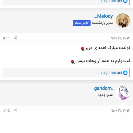
naghmeirani
ا
ک
ن
...Melody
ش
مدیر بازنشسته
کاربر ممتاز
ه
ا
:
#24
Nov 17, 2012
تولدت مبارک نغمه ی عزیز
امیدوارم به همه آرزوهات برسی
و
naghmeirani
ا
ک
ن
gandom.
ش
عضو جدید
ه
ا
:
#25
Nov 17, 2012