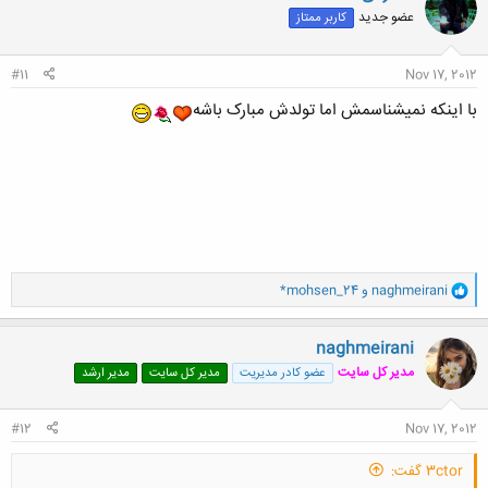
ش
عضو جدید
کاربر ممتاز
ه
ا
:
#11
Nov 17, 2012
با اینکه نمیشناسمش اما تولدش مبارک باشه
و
naghmeirani
و
*mohsen_24
ا
ک
ن
naghmeirani
ش
مدیر کل سایت
عضو کادر مدیریت
مدیر کل سایت
مدیر ارشد
ه
ا
:
#12
Nov 17, 2012
3ctor گفت: