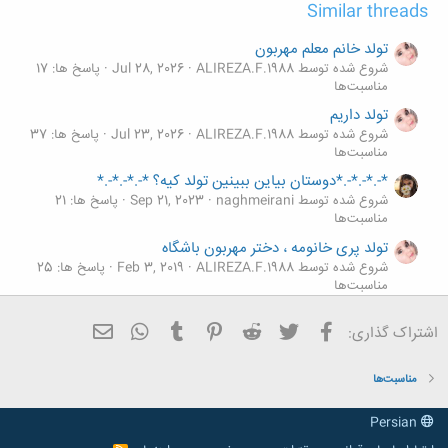
تولدت مبارک خانمی
و
naghmeirani
ا
ک
ن
آخر
1 از 14
بعدی
ش
ه
برای ارسال پاسخ شما باید وارد سیستم شوید.
ا
:
Similar threads
تولد خانم معلم مهربون
شروع شده توسط ALIREZA.F.1988
Jul 28, 2026
پاسخ ها: 17
مناسبت‌ها
تولد داریم
شروع شده توسط ALIREZA.F.1988
Jul 23, 2026
پاسخ ها: 37
مناسبت‌ها
*-.*-.*-.*دوستان بیاین ببینین تولد کیه؟ *-.*-.*-.*
شروع شده توسط naghmeirani
Sep 21, 2023
پاسخ ها: 21
مناسبت‌ها
تولد پری خانومه ، دختر مهربون باشگاه
شروع شده توسط ALIREZA.F.1988
Feb 3, 2019
پاسخ ها: 25