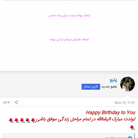
لبخند بهانه ایست برای زنده ماندن
لحظه هایتان سرشار از این بهانه
پترو
عضو جدید
کاربر ممتاز
#23
Nov 17, 2012
Happy Birthday to You
تولدت مبارک اایشاالله در تمام مراحل زندگی موفق باشی
و