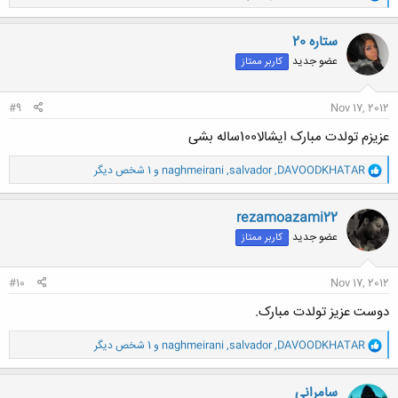
ا
ک
ن
ستاره 20
ش
عضو جدید
کاربر ممتاز
ه
ا
:
#9
Nov 17, 2012
عزیزم تولدت مبارک ایشالا100ساله بشی
و
DAVOODKHATAR
,
salvador
,
naghmeirani
و 1 شخص دیگر
ا
ک
ن
rezamoazami22
ش
عضو جدید
کاربر ممتاز
ه
ا
:
#10
Nov 17, 2012
دوست عزیز تولدت مبارک.
و
DAVOODKHATAR
,
salvador
,
naghmeirani
و 1 شخص دیگر
ا
ک
ن
سامرانی