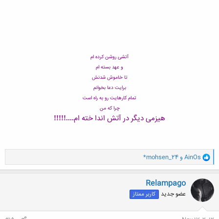
کلیک کنید تا باز شود...
آتشی روشن کرده ام
و عهد بسته ام
تا خاموش شدنش
برایت دعا بخوانم
تمام کارهایت رو به راه است
چرا که من
هیزمی دیگر در آتش اندا خته ام
....!!!!!
و
AinOs
و
*mohsen_24
ا
ک
ن
Relampago
ش
عضو جدید
کاربر ممتاز
ه
ا
: