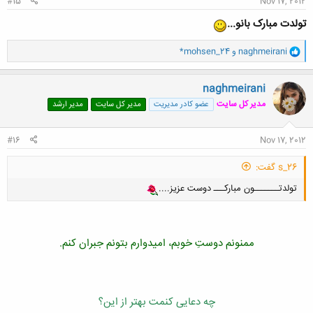
#15
Nov 17, 2012
تولدت مبارک بانو...
و
naghmeirani
و
*mohsen_24
ا
ک
ن
naghmeirani
ش
مدیر کل سایت
عضو کادر مدیریت
مدیر کل سایت
مدیر ارشد
ه
ا
:
#16
Nov 17, 2012
s_26 گفت:
تولدتـــــــون مباركـــ دوست عزيز....
ممنونم دوستِ خوبم، امیدوارم بتونم جبران کنم.
چه دعایی کنمت بهتر از این؟