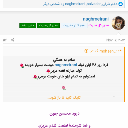
و
دختر شرقی
,
salvador
,
naghmeirani
و 1 شخص دیگر
ا
ک
ن
naghmeirani
ش
مدیر کل سایت
عضو کادر مدیریت
مدیر کل سایت
مدیر ارشد
ه
ا
:
#6
Nov 17, 2012
*mohsen_24 گفت:
سلام به همگي
فردا روز 28 ابان تولد
naghmeirani
دوست بسيار خوبمه
تولد مبارك نغمه عزيز
اميدوارم به تمام ارزو هاي خوبت برسي
کلیک کنید تا باز شود...
درود محسن جون.
واقعا شرمندۀ لطفت شدم عزیزم.