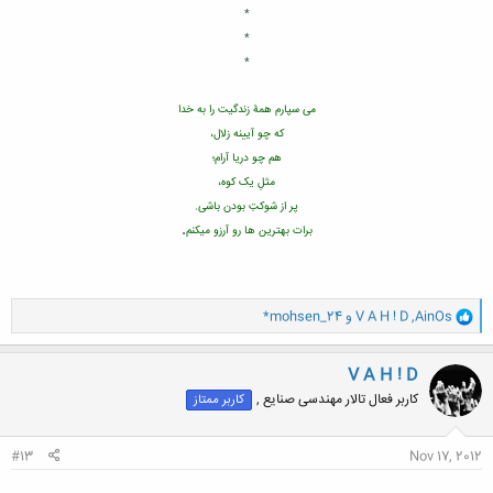
*
*
*
می سپارم همۀ زندگیت را به خدا
که چو آیینه زلال،
هم چو دریا آرام؛
مثلِ یک کوه،
پر از شوکتِ بودن باشی.
.
برات بهترین ها رو آرزو میکنم
و
AinOs
,
V A H ! D
و
*mohsen_24
ا
ک
ن
V A H ! D
ش
کاربر فعال تالار مهندسی صنایع ,
کاربر ممتاز
ه
ا
:
#13
Nov 17, 2012
.