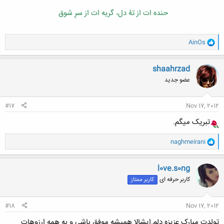
حنده ات از تۀ دل، گریه ات از سرِ شوق
و
AinOs
ا
ک
ن
shaahrzad
ش
عضو جدید
ه
ا
:
#17
Nov 17, 2012
تبریک میگم.
و
naghmeirani
ا
ک
ن
l0ve.s0ng
ش
کاربر حرفه ای
کاربر ممتاز
ه
ا
:
#18
Nov 17, 2012
تولدت مبارک عزیزه دلم.ایشالا همیشه موفق باشی و به همه ارزوهات