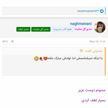
و
rezamoazami22
ا
ک
ن
naghmeirani
ش
مدیر کل سایت
عضو کادر مدیریت
مدیر کل سایت
مدیر ارشد
ه
ا
:
#27
Nov 17, 2012
سامرانی گفت:
با اینکه نمیشناسمش اما تولدش مبارک باشه
ممنونم دوستِ عزیز.
بسیار لطف کردی.