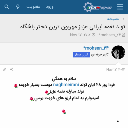
ورود
عضویت
مناسبت‌ها
تولد نغمه ايراني عزيز مهربون ترين دختر باشگاه
ش
ت
Nov 17, 2012
*mohsen_24
ر
ا
و
ر
*mohsen_24
ع
ی
کاربر حرفه ای
کاربر ممتاز
ک
خ
ن
ش
ن
ر
#1
Nov 17, 2012
د
و
ه
ع
سلام به همگي
م
فردا روز 28 ابان تولد
naghmeirani
دوست بسيار خوبمه
و
تولد مبارك نغمه عزيز
ض
و
اميدوارم به تمام ارزو هاي خوبت برسي
ع