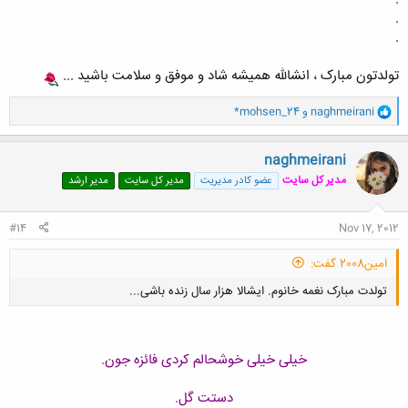
.
.
تولدتون مبارک ، انشالله همیشه شاد و موفق و سلامت باشید ...
و
naghmeirani
و
*mohsen_24
ا
ک
ن
naghmeirani
ش
مدیر کل سایت
عضو کادر مدیریت
مدیر کل سایت
مدیر ارشد
ه
ا
:
#14
Nov 17, 2012
امین2008 گفت:
تولدت مبارک نغمه خانوم. ایشالا هزار سال زنده باشی...
خیلی خیلی خوشحالم کردی فائزه جون.
دستت گل.