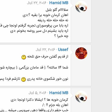
Jul 22, 2016
Hamid MB
سلاااام گلو بلبل
اهان کرمان خوبه برا بقیه ؟:دی
نه حله حله حله ردیفه
اره بابا من پرفوسورای تجربه گرفتم اونجا چی ف
اره باید بشینم دل سیر روضه بخونم :دی
چه خبرا ؟
Jul 22, 2016
Ussef
از قدیم گفتن حرف حق تلخه
شما 14 سالته؟ :| قد مامان بزرگمی :| بیچاره شوعرت با این زبونی که تو داری
نون خور شکموی خانه پدری
تازشم فردا پس
Jul 5, 2016
Hamid MB
کرمان خوبه ها ؟ ایشالا دکترا اونجا :دی
اهان بله جژم !! :/
خب حقم داری واقعا دهن سرویس میشه ...ینی ن