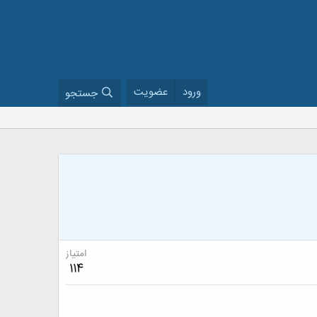
ورود
عضویت
جستجو
امتیاز
114