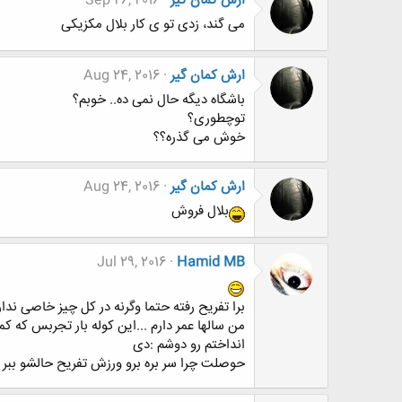
ارش کمان گیر
Sep 26, 2016
می گند، زدی تو ی کار بلال مکزیکی
ارش کمان گیر
Aug 24, 2016
باشگاه دیگه حال نمی ده.. خوبم؟
توچطوری؟
خوش می گذره؟؟
ارش کمان گیر
Aug 24, 2016
بلال فروش
Jul 29, 2016
Hamid MB
برا تفریح رفته حتما وگرنه در کل چیز خاصی ندار
من سالها عمر دارم ...این کوله بار تجربس که ک
انداختم رو دوشم :دی
حوصلت چرا سر بره برو ورزش تفریح حالشو ببر