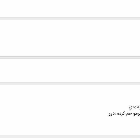
ه :دی
مرمو خم کرده :دی