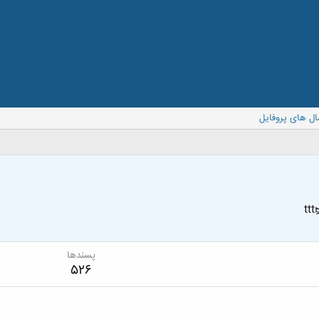
ال های پروفایل
tttı̴̴̡ ̡̡̲̲̲͡
پسندها
526