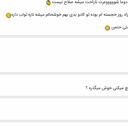
 نیس دوما شوووووعرت ناراحت میشه صلاح نیست
ستی حتمن
ا چ میکنی خوش میگذره ؟