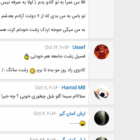
اقا من عمرا به تو کادو بدم :| اولا به صرفه
تو باس به من بدی که از ۷ دولت آزادم بعدشم زاد روز خجسته ام بوده تو کادو بدی بهم خوشحالم میشه تازه ثواب داره
به من میگی جوجه اردک زشت خودتم کزت ه
Oct 12, 2016
Ussef
فسیل زشت جامعه هم خودتی
کادوی زاد روز مو بده تا برم
زشت سآنگ :/
Oct 11, 2016
Hamid MB
سلاااام سیما گلو بلبل چطوری خوبی ؟ چه خبر
ارش کمان گیر
Oct 6, 2016
........