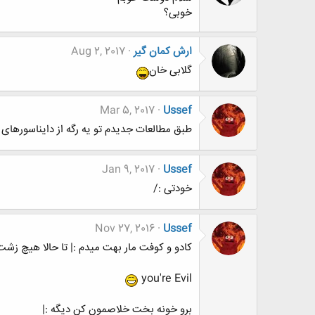
خوبی؟
ارش کمان گیر
Aug 2, 2017
گلابی خان
Mar 5, 2017
Ussef
طبق مطالعات جدیدم تو یه رگه از دایناسورهای 
Jan 9, 2017
Ussef
خودتی :/
Nov 27, 2016
Ussef
کادو و کوفت مار بهت میدم :| تا حالا هیچ زشت
you're Evil
برو خونه بخت خلاصمون کن دیگه :|