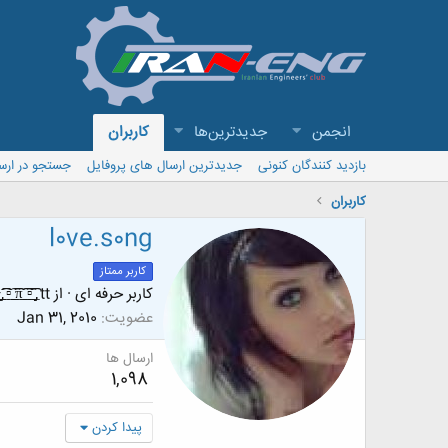
انجمن
جدیدترین‌ها
کاربران
بازدید کنندگان کنونی
جدیدترین ارسال های پروفایل
جستجو در ارس
کاربران
l0ve.s0ng
کاربر ممتاز
کاربر حرفه ای
·
از
͡͡͡ ̲▫̲͡ ̲̲̲͡͡π̲̲͡͡ ̲̲͡▫̲̲͡͡ ̡̡̡̲ tt
عضویت
Jan 31, 2010
ارسال ها
1,098
پیدا کردن