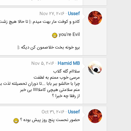
Nov 27, 2016
Ussef
کادو و کوفت مار بهت میدم :| تا حالا هیچ زشت
you're Evil
برو خونه بخت خلاصمون کن دیگه :|
Nov 5, 2016
Hamid MB
سلااام گله گلاب
مرسی خوب ممنم به لطفت
چرا با حالشو ببر بابا ...تا دوران تحصیلته لذت
منم سلامتی هیچی کاملااااا بی خبر
از رفقا چه خبرا ؟
Oct 31, 2016
Ussef
حضور نحست پنج روز پیش بوده ؟