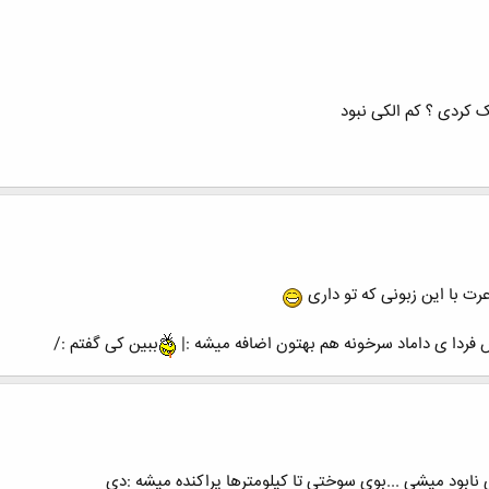
ک کردی ؟ کم الکی نبود
 فردا ی داماد سرخونه هم بهتون اضافه میشه :|
ببین کی گفتم :/
ابود میشی ...بوی سوختی تا کیلومترها پراکنده میشه :دی