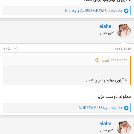
و
salvador
,
ALIREZA.F.1988
و
lilium.y
ا
ک
ن
elahe .
ش
کاربر فعال
ه
ا
:
#25
Jun 21, 2016
***##*** گفت:
با آرزوی بهترینها برای شما.
ممنونم دوست عزیز
و
salvador
و
ALIREZA.F.1988
کلیک کنید تا باز شود...
ا
ک
ن
elahe .
ش
کاربر فعال
ه