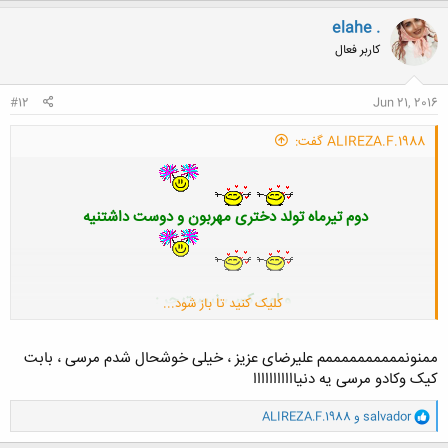
ک
ن
elahe .
ش
کاربر فعال
ه
ا
:
#12
Jun 21, 2016
ALIREZA.F.1988 گفت:
دوم تیرماه تولد دختری مهربون و دوست داشتنیه
و اون کسی نیست جر :
کلیک کنید تا باز شود...
ممنونممممممممممم علیرضای عزیز ، خیلی خوشحال شدم مرسی ، بابت
سرکار خانوم دکتر مهسا
کیک وکادو مرسی یه دنیااااااااااا
اينم لينك پروفايلش:
و
salvador
و
ALIREZA.F.1988
ا
http://www.www.iran-eng.ir/member.php/651702-elahe
ک