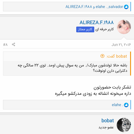
و
salvador
,
elahe .
و
ALIREZA.F.1988
ا
ک
ن
ALIREZA.F.1988
ش
کاربر حرفه ای
کاربر ممتاز
ه
ا
:
#8
Jun 21, 2016
bobat گفت:
باشه حالا تولدشون مبارک/. من یه سوال پیش اومد. توی 22 سالگی چه
دکترایی دارن اونوقت؟
تشکر بابت حضورتون
داره میخونه انشاله به زودی مدرکشو میگیره
و
کلیک کنید تا باز شود...
elahe .
ا
ک
ن
bobat
ش
عضو جدید
ه
ا