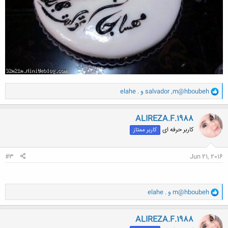
و
m@hboubeh
,
salvador
و
elahe .
ا
ک
ن
ALIREZA.F.1988
ش
کاربر حرفه ای
کاربر ممتاز
ه
ا
:
#3
Jun 21, 2016
و
m@hboubeh
و
elahe .
ا
ک
ن
ALIREZA.F.1988
ش