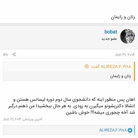
زنان و زایمان
bobat
کلیک کنید تا باز شود...
عضو جدید
#11
Jun 21, 2016
ALIREZA.F.1988 گفت:
زنان و زایمان
اهان پس منظور اینه که دانشجوی سال دوم دوره لیسانس هستن و
انشالا دکتریشونو میگیرن به زودی. به هر حال ببخشیدا من ذهنم درگیر
شد آخه چجوری میشه!!! خوش باشین
کلیک کنید تا باز شود...
آخرین ویرایش:
Jun 21, 2016
و
ALIREZA.F.1988
ا