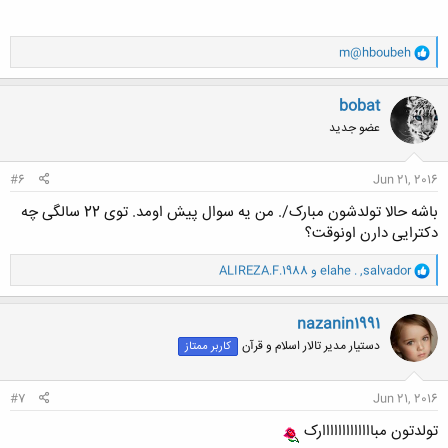
و
m@hboubeh
ا
ک
ن
bobat
ش
عضو جدید
ه
ا
:
#6
Jun 21, 2016
باشه حالا تولدشون مبارک/. من یه سوال پیش اومد. توی 22 سالگی چه
دکترایی دارن اونوقت؟
و
salvador
,
elahe .
و
ALIREZA.F.1988
ا
ک
ن
nazanin1991
ش
دستیار مدیر تالار اسلام و قرآن
کاربر ممتاز
ه
ا
:
#7
Jun 21, 2016
تولدتون مبااااااااااااارک