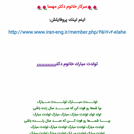
سرکار خانوم دکتر مهسا
اينم لينك پروفايلش:
http://www.www.iran-eng.ir/member.php/651702-elahe
تولدت مبارك خانوم دکتررررررررررررر
تولــــدت مبــــارک تولـــــدت مـــبارک
بیا شمعا رو فوت کن که صــــــد سال زنده باشی
تولد تولد تولدت مبارک ،مبارک مبارک تولدت مبارک
بیـــــا شمـــعا رو فوت کـــن که صـــد سال زنــــده باشی
تولدت مبارک تولدت مبارک تولدت مبارک تولدت مبارک
تولدت مبارک تولدت مبـارک تولدت مبارک تولدت مبارک