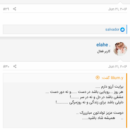
:
#29
Jun 21, 2016
و
salvador
ا
ک
ن
elahe .
ش
کاربر فعال
ه
ا
:
#30
Jun 21, 2016
lilium.y گفت:
برایت آرزو دارم ....
هر روز ...رویایی باشد در دست .....و نه دور دست ...
عشقی باشد در دل و نه در سر .......!
دلیلی باشد برای زندگی و نه روزمرگی ..........!
دوست عزیز تولدتون مباررررک ..
..
همیشه شاد باشید.....