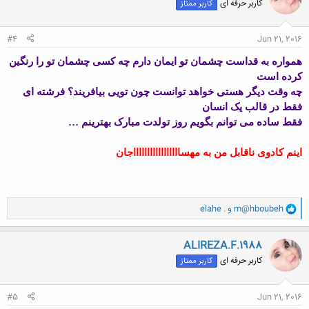
کاربر حرفه ای
کاربر ممتاز
ه
ا
:
#4
Jun 21, 2016
همواره به قداست چشمان تو ایمان دارم چه کسی چشمان تو را رنگین
کرده است
چه وقت دیگر هستی خواهد توانست چون تویی بیافریند؟ فرشته ای
فقط در قالب یک انسان
فقط ساده می توانم بگویم روز تولدت مبارک بهترینم …
اینم کادوی ناقابل من به مهساااااااااااااااااجان
و
m@hboubeh
و
elahe .
ا
ک
ن
ALIREZA.F.1988
ش
کاربر حرفه ای
کاربر ممتاز
ه
ا
:
#5
Jun 21, 2016