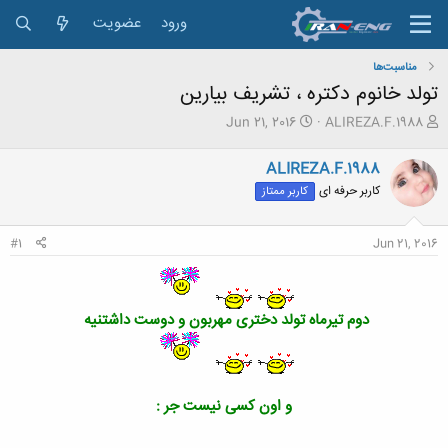
ورود
عضویت
مناسبت‌ها
تولد خانوم دکتره ، تشریف بیارین
ش
ت
Jun 21, 2016
ALIREZA.F.1988
ر
ا
و
ر
ALIREZA.F.1988
ع
ی
کاربر حرفه ای
کاربر ممتاز
ک
خ
ن
ش
ن
ر
#1
Jun 21, 2016
د
و
ه
ع
م
و
دوم تیرماه تولد دختری مهربون و دوست داشتنیه
ض
و
ع
و اون کسی نیست جر :