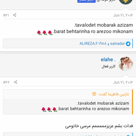
ه
ا
:
#21
Jun 21, 2016
tavalodet mobarak azizam.
barat behtarinha ro arezoo mikonam.
و
salvador
و
ALIREZA.F.1988
ا
ک
ن
elahe .
ش
کاربر فعال
ه
ا
:
#22
Jun 21, 2016
نازنین فاطیما گفت:
tavalodet mobarak azizam.
barat behtarinha ro arezoo mikonam.
فدات بشم عزیزمممممم مرسی خانومی