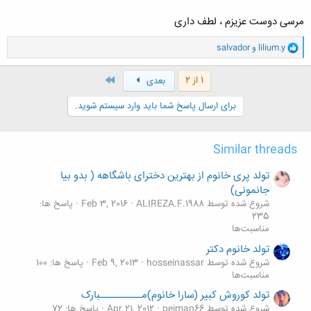
مرسی دوست عزیزم ، لطف داری
و
lilium.y
و
salvador
ا
ک
ن
آخر
1 از 2
بعدی
ش
ه
برای ارسال پاسخ شما باید وارد سیستم شوید.
ا
:
Similar threads
تولد پری خانوم از بهترین دخترای باشگاهه ( بدو بیا
جانمونی)
شروع شده توسط ALIREZA.F.1988
Feb 3, 2016
پاسخ ها:
235
مناسبت‌ها
تولد خانوم دکتر
شروع شده توسط hosseinassar
Feb 9, 2013
پاسخ ها: 100
مناسبت‌ها
تولد کوروش کبیر (سارا خانوم)مــــــــــبارک
شروع شده توسط peiman66
Apr 21, 2012
پاسخ ها: 72