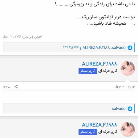
دلیلی باشد برای زندگی و نه روزمرگی ..........!
دوست عزیز تولدتون مباررررک ..
..
همیشه شاد باشید.....
آخرین ویرایش:
Jun 21, 2016
و
salvador
,
ALIREZA.F.1988
و
***##***
ا
ک
ن
ALIREZA.F.1988
ش
کاربر حرفه ای
کاربر ممتاز
ه
ا
:
#28
Jun 21, 2016
و
salvador
ا
ک
ن
ALIREZA.F.1988
ش
کاربر حرفه ای
کاربر ممتاز
ه
ا