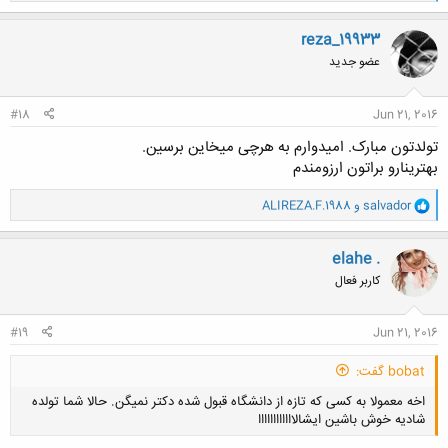
ا
ک
ن
reza_19933
ش
عضو جدید
ه
ا
:
#18
Jun 21, 2016
تولدتون مبارک. امیدوارم به هرچی میخاین برسین.
بهترینارو براتون ارزومندم
و
salvador
و
ALIREZA.F.1988
ا
ک
ن
elahe .
ش
کاربر فعال
ه
ا
:
#19
Jun 21, 2016
bobat گفت:
اخه معمولا به کسی که تازه از دانشگاه قبول شده دکتر نمیگن. حالا شما تولده
شادیه خوش باشین ایشالاااااااااااا