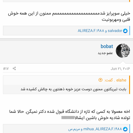
خیلی سوپرایز شدمممممممممممممممممممم ممنون از این همه خوش
قلبی ومهربونیت
و
salvador
و
ALIREZA.F.1988
ا
ک
ن
bobat
ش
عضو جدید
ه
ا
:
#17
Jun 21, 2016
elahe . گفت:
بابت تبریکتون ممنون دوست عزیز خوبه ذهنتون به چالش کشیده شد
اخه معمولا به کسی که تازه از دانشگاه قبول شده دکتر نمیگن. حالا شما
تولده شادیه خوش باشین ایشالاااااااااااا
کلیک کنید تا باز شود...
و
ALIREZA.F.1988
,
mihua
و
مریم.س