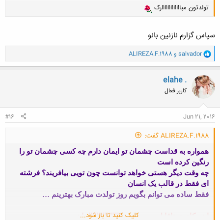
تولدتون مبااااااااااااارک
ای مهربان‌ترین
روزهای زندگی هر روز گوارا باد
سپاس گزارم نازنین بانو
و
salvador
و
ALIREZA.F.1988
ا
ک
تووووووووووولدت مباررررررررررررررررک
ن
elahe .
ش
کاربر فعال
ه
ا
:
#16
Jun 21, 2016
اينم كيك بفرمائيد بچه هااااااااااااااااااااااا پذيرايي كنيد از خودتون
ALIREZA.F.1988 گفت:
همواره به قداست چشمان تو ایمان دارم چه کسی چشمان تو را
رنگین کرده است
چه وقت دیگر هستی خواهد توانست چون تویی بیافریند؟ فرشته
ای فقط در قالب یک انسان
فقط ساده می توانم بگویم روز تولدت مبارک بهترینم …
کلیک کنید تا باز شود...
اینم کادوی ناقابل من به مهساااااااااااااااااجان