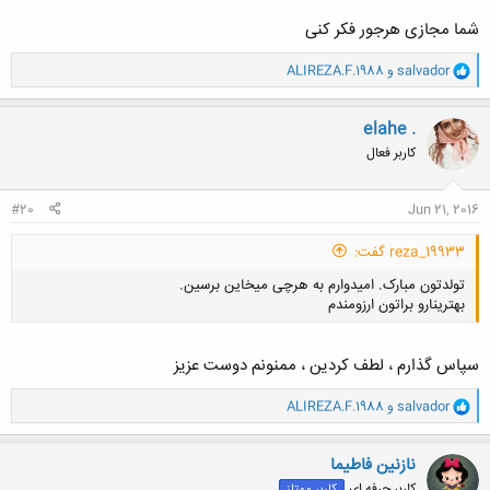
شما مجازی هرجور فکر کنی
و
salvador
و
ALIREZA.F.1988
ا
کلیک کنید تا باز شود...
ک
ن
elahe .
ش
کاربر فعال
ه
ا
:
#20
Jun 21, 2016
reza_19933 گفت:
تولدتون مبارک. امیدوارم به هرچی میخاین برسین.
بهترینارو براتون ارزومندم
سپاس گذارم ، لطف کردین ، ممنونم دوست عزیز
و
salvador
و
ALIREZA.F.1988
ا
کلیک کنید تا باز شود...
ک
ن
نازنین فاطیما
ش
کاربر حرفه ای
کاربر ممتاز