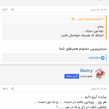
ا
:
#26
Jun 21, 2016
rahmati8829 گفت:
سلام.
تولدتون مبارک...
انشالله که همیشه خوشحال باشید.
مرسییییییی ممنونم همینطور شما
و
salvador
کلیک کنید تا باز شود...
ا
ک
ن
lilium.y
ش
عضو جدید
کاربر ممتاز
ه
ا
:
#27
Jun 21, 2016
برایت آرزو دارم ....
هر روز ...رویایی باشد در دست .....و نه دور دست ...
عشقی باشد در دل و نه در سر .......!