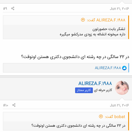
:
#9
Jun 21, 2016
ALIREZA.F.1988 گفت:
تشکر بابت حضورتون
داره میخونه انشاله به زودی مدرکشو میگیره
در 22 سالگی در چه رشته ای دانشجوی دکتری هستن اونوقت؟
و
کلیک کنید تا باز شود...
ALIREZA.F.1988
ا
ک
ن
ALIREZA.F.1988
ش
کاربر حرفه ای
کاربر ممتاز
ه
ا
:
#10
Jun 21, 2016
bobat گفت:
در 22 سالگی در چه رشته ای دانشجوی دکتری هستن اونوقت؟