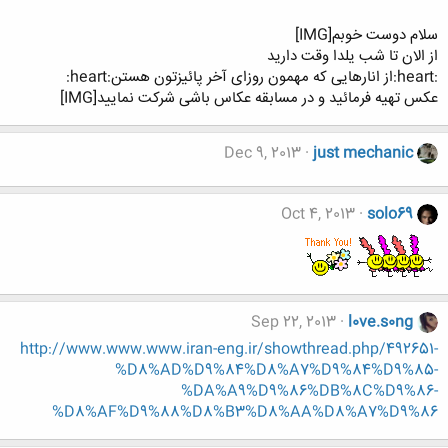
سلام دوست خوبم[IMG]
از الان تا شب یلدا وقت دارید
:heart:از انارهایی که مهمون روزای آخر پائیزتون هستن:heart:
عکس تهیه فرمائید و در مسابقه عکاس باشی شرکت نمایید[IMG]
Dec 9, 2013
just mechanic
Oct 4, 2013
solo69
Sep 22, 2013
l0ve.s0ng
http://www.www.www.iran-eng.ir/showthread.php/492651-
%D8%AD%D9%84%D8%A7%D9%84%D9%85-
%DA%A9%D9%86%DB%8C%D9%86-
%D8%AF%D9%88%D8%B3%D8%AA%D8%A7%D9%86