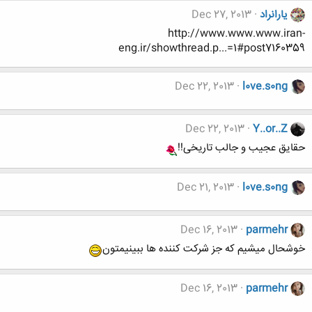
یارانراد
Dec 27, 2013
http://www.www.www.iran-
eng.ir/showthread.p...=1#post7160359
Dec 22, 2013
l0ve.s0ng
Dec 22, 2013
Y..or..Z
حقایق عجیب و جالب تاریخی!!
Dec 21, 2013
l0ve.s0ng
Dec 16, 2013
parmehr
خوشحال میشیم که جز شرکت کننده ها ببینیمتون
Dec 16, 2013
parmehr