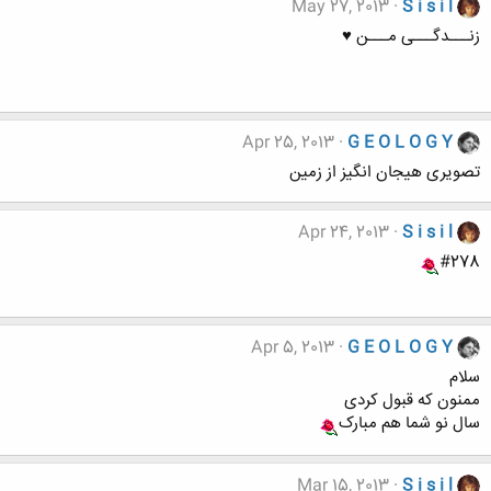
May 27, 2013
S i s i l
زنـــدگـــی مـــن ♥
Apr 25, 2013
G E O L O G Y
تصویری هیجان انگیز از زمین
Apr 24, 2013
S i s i l
#278
Apr 5, 2013
G E O L O G Y
سلام
ممنون که قبول کردی
سال نو شما هم مبارک
Mar 15, 2013
S i s i l