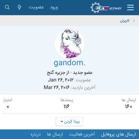
ورود
عضویت
کاربران
gandom.
عضو جدید
·
از
جزیره گنج
عضویت
Jan 26, 2012
آخرین بازدید
Mar 26, 2016
ارسال ها
پسندها
امتیاز
0
116
160
پیدا کردن
ارسال های پروفایل
آخرین فعالیت
ارسال ها
درباره