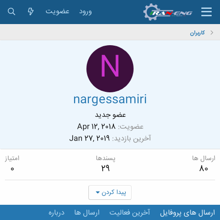
ورود
عضویت
کاربران
N
nargessamiri
عضو جدید
عضویت
Apr 12, 2018
آخرین بازدید
Jan 27, 2019
ارسال ها
پسندها
امتیاز
0
29
80
پیدا کردن
ارسال های پروفایل
آخرین فعالیت
ارسال ها
درباره