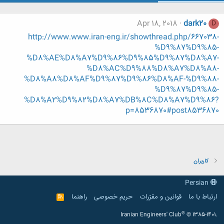
Apr 18, 2018
dark20
D
http://www.www.iran-eng.ir/showthread.php/667038-
%D9%87%D9%85-
%D8%AE%D8%A7%D9%86%D9%85%D9%87%D8%A7-
%D8%AC%D9%88%D8%A7%D8%A8-
%D8%A8%D8%AF%D9%87%D9%86%D8%AF-%D9%88-
%D9%87%D9%85-
%D8%A2%D9%82%D8%A7%DB%8C%D8%A7%D9%86?
p=8536870#post8536870
کاربران
Persian
ارتباط با ما
قوانین و مقرّرات
حریم خصوصی
راهنما
R
S
S
®
Iranian Engineers' Club
© 1385-1401.