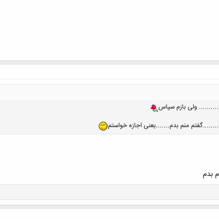
کلیک کنید تا باز شود...
......گفتم منم بدم.......یعنی اجازه خواستم
 بدم