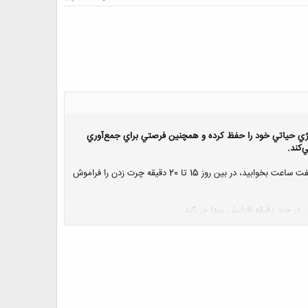
 انرژي حياتي خود را حفظ كرده و همچنين فرصتي براي جمع‌آوري
‌كند.
براي اين منظور توصيه مي‌شود كه هر روز حداقل 20 تا 25 دقيقه مديتيشن انجام دهيد. مطمئن شويد كه هر شبانه‌روز حداقل هفت ساعت بخوابيد، در بين روز 15 تا 20 دقيقه چرت زدن را فراموش
گلوبين و طيف ديگري از بيماري‌ها كه با تست خون قابل
فراموش نكنيد.