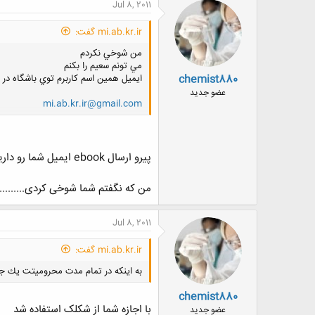
ن
Jul 8, 2011
ش
ه
mi.ab.kr.ir گفت:
ا
:
من شوخي نكردم
مي تونم سعيم را بكنم
chemist880
ايميل همين اسم كاربرم توي باشگاه در
عضو جدید
mi.ab.kr.ir@gmail.com
پیرو ارسال ebook ایمیل شما رو داریم............ ولی بازم سپاس
من که نگفتم شما شوخی کردی............
Jul 8, 2011
mi.ab.kr.ir گفت:
به اينكه در تمام مدت محروميتت يك جو
chemist880
با اجازه شما از شکلک استفاده شد
عضو جدید