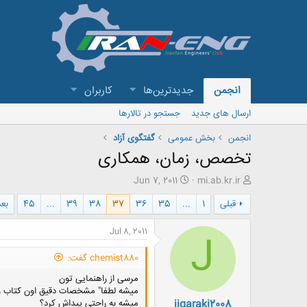
انجمن
جدیدترین‌ها
کاربران
ارسال های جدید
جستجو در تالارها
انجمن
بخش عمومی
گفتگوی آزاد
تخصص، زمان، همکاری
ش
ت
Jun 7, 2011
mi.ab.kr.ir
ر
ا
قبلی
1
...
35
36
37
38
39
...
45
بع
و
ر
ع
ی
ک
خ
Jul 8, 2011
J
ن
ش
ن
ر
chemist880 گفت:
د
و
ه
ع
مرسی از راهنمایی تون
م
میشه لطفا" مشخصات دقیق اون کتاب رو
jigaraki2008
و
میشه به راحتی پیداش کرد؟