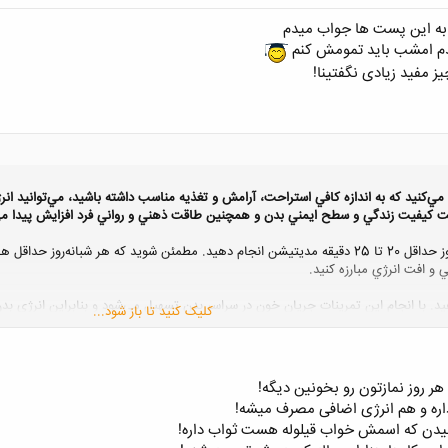
 به این پست ها جواب میدم
بدم امشب باید تمومش کنم
 مفید زیادی نگفتینا!
زي مي‌كنيد كه به اندازه كافي استراحت، آرامش و تغذيه مناسب داشته باشيد، مي‌توانيد
ت كيفيت زندگي و سطح ايمني بدن و همچنين طاقت ذهني و رواني فرد افزايش پيدا مي
ي و افت انرژي مبارزه كنيد.
کلیک کنید تا باز شود...
ل پزشكي ندارد چون مثلا مشكلاتي مثل كم‌كاري تيروئيد، كم‌خوني ناشي از كاهش همو
 باشند. به همين خاطر توصيه مي‌شود كه حداقل هر دو سال يكبار آزمايش كلي بدن را 
هر روز نمازتون رو بخونین دیگه!
ره و هم انرژی اضافی مصرف میشه!
بیدن که اسمش خواب قیلوله هست ثواب داره!