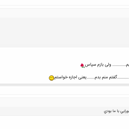
کلیک کنید تا باز شود...
.......گفتم منم بدم.......یعنی اجازه خواستم
رايي با ما بودي