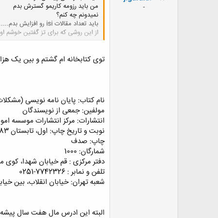
ض
من باید رزومه کاریمو گسترش بدم
-
و
نمیدونم چه کنم؟
ع
باید تعداد مقالات isi رو افزایش بدم...............
از این روشی که برای تز گفتین خوشم او
توی کتابخانه ام گشتم و بین یک هزار 
نام کتاب: پایان نامه نویسی (مشکلات
مولفین: جمعی از نویسندگان
انتشارات: مرکز انتشارات موسسه ام
نوبت و تاریخ چاپ: اول، تابستان 1383
چاپ: صدف
شمارگان: 1000
دفتر مرکزی : قم خیابان شهدا، کوی ممت
تلفن و نمابر : 7742326-0251
شعبه تهران: خیابان انقلاب، بین خیابان 12 فروردین و شهید منیری جاوید ساختمان شماره 310 طبقه سوم واحد 112 تلفن و نمابر : 
البته این ادرس مال هفت سال پیشه و