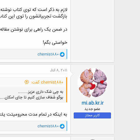
لازم به ذکر است که توی کتاب نوشته ک
بازگشت تجربیاتشون را توی این کتاب ن
در ضمن یک راهی برای نوشتن مقاله سراغ دارم ک
خواستی بگم!
و
chemist880
ا
ک
ن
Jul 8, 2011
ش
ه
chemist880 گفت:
ا
:
به چی شک داری عزیز........
بوگو شفاف سازی کنیم تا جای امکان........
mi.ab.kr.ir
عضو جدید
به اينكه در تمام مدت محروميتت يك 
کاربر ممتاز
و
chemist880
ا
ک