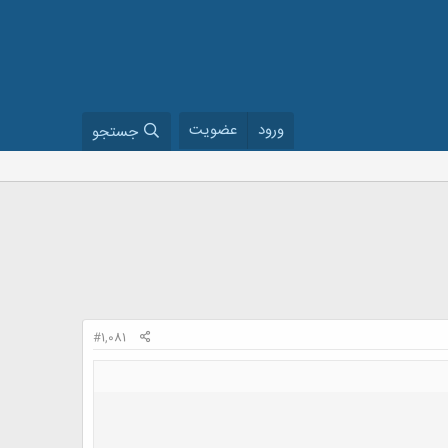
ورود
عضویت
جستجو
#1,081