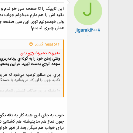
J
ش
ه
این تاپیک را تا صفحه سی خواندم و
ا
بقیه اش را هم دارم میخونم جواب 
:
ولی خودمونیم توی این سی صفحه چیز
عملی چیزی ندیدم!
jigaraki2008
-
hesab66 گفت:
مديريت ذخيره انرژي بدن
وقتي زمان خود را به گونه‌اي برنامه‌ري
مجدد انرژي بدست آوريد. در اين وضعي
نكنيد چون با اين‌كار مي‌توانيد با خستگ
10 دقيقه در روز حركات كششي انجام دهيد. با انجام اين تمرينات جريان خون در سراسر بدن تسهيل مي‌شود و بنابراين انرژي بدن در چند دقيقه افزايش پيدا مي‌كند.
همچنين مطمئن شويد كه خستگي شما دلي
شناسايي هستند، مي‌توانند عامل خستگي
خوب به جای این همه کار یه دفه بگو 
چون نماز هم مدیتیشنه هم کششی دا
برای خواب هم میگن بعد از ظهر خوا