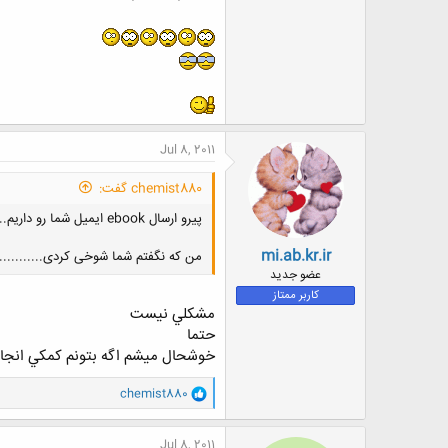
Jul 8, 2011
chemist880 گفت:
پیرو ارسال ebook ایمیل شما رو داریم............ ولی بازم سپاس
mi.ab.kr.ir
من که نگفتم شما شوخی کردی.............
عضو جدید
کاربر ممتاز
مشكلي نيست
حتما
خوشحال ميشم اگه بتونم كمكي انجام
و
chemist880
ا
ک
ن
Jul 8, 2011