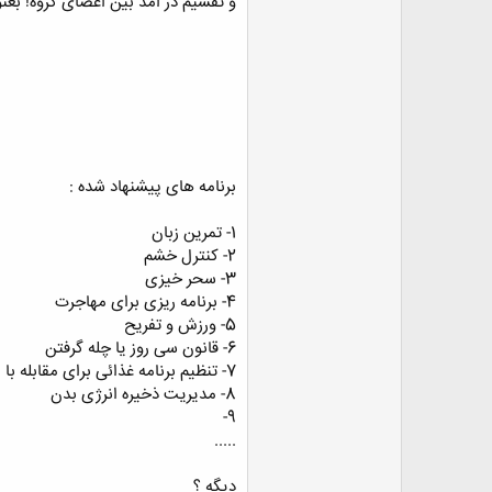
و تقسیم در امد بین اعضای گروه! بعن
برنامه های پیشنهاد شده :
1- تمرین زبان
2- کنترل خشم
3- سحر خیزی
4- برنامه ریزی برای مهاجرت
5- ورزش و تفریح
6- قانون سی روز یا چله گرفتن
7- تنظیم برنامه غذائی برای مقابله با افسردگی
8- مدیریت ذخیره انرژی بدن
9-
.....
دیگه ؟