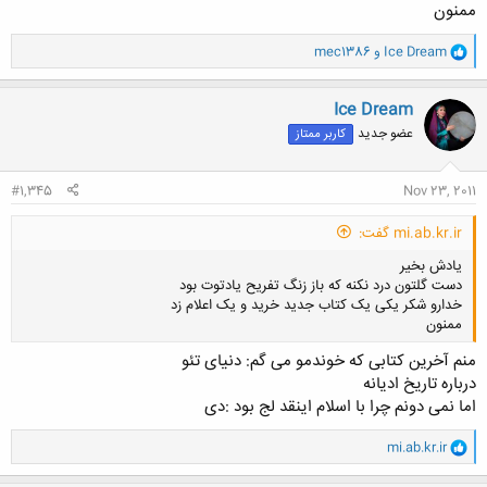
ممنون
و
Ice Dream
و
mec1386
ا
ک
ن
Ice Dream
ش
عضو جدید
کاربر ممتاز
ه
ا
:
#1,345
Nov 23, 2011
mi.ab.kr.ir گفت:
یادش بخیر
دست گلتون درد نکنه که باز زنگ تفریح یادتوت بود
خدارو شکر یکی یک کتاب جدید خرید و یک اعلام زد
ممنون
منم آخرین کتابی که خوندمو می گم: دنیای تئو
درباره تاریخ ادیانه
اما نمی دونم چرا با اسلام اینقد لج بود :دی
کلیک کنید تا باز شود...
و
mi.ab.kr.ir
ا
ک