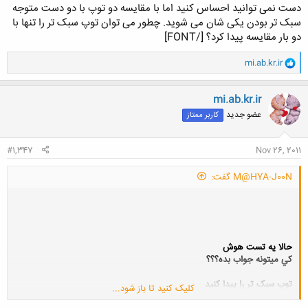
دست نمی توانيد احساس کنيد اما با مقايسه دو توپ با دو دست متوجه
سبک تر بودن يکی شان می شويد. چطور می توان توپ سبک تر را تنها با
دو بار مقايسه پيدا کرد؟ [/FONT]
و
mi.ab.kr.ir
ا
ک
ن
mi.ab.kr.ir
ش
عضو جدید
کاربر ممتاز
ه
ا
:
#1,347
Nov 26, 2011
M@HYA-J00N گفت:
حالا يه تست هوش
كي ميتونه جواب بده؟؟؟
توپ سبک تر را پيدا کنيد
کلیک کنید تا باز شود...