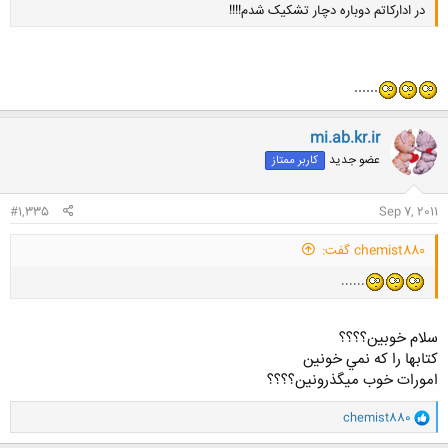
در ادارکاتم دوباره دچار تشکیک شدم!!!!
......
کلیک کنید تا باز شود...
mi.ab.kr.ir
عضو جدید
کاربر ممتاز
#1,335
Sep 7, 2011
chemist880 گفت:
......
سلام خوبين؟؟؟؟
كتابها را كه نمي خونين
امورات خوب ميگذرونين؟؟؟؟
و
chemist880
ا
ک