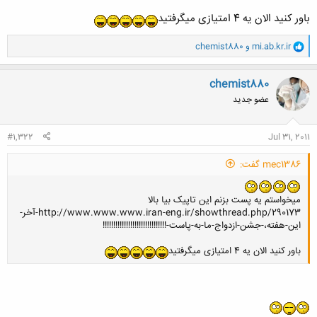
باور کنید الان یه 4 امتیازی میگرفتید
و
mi.ab.kr.ir
و
chemist880
ا
ک
ن
chemist880
ش
عضو جدید
ه
ا
:
#1,322
Jul 31, 2011
mec1386 گفت:
میخواستم یه پست بزنم این تاپیک بیا بالا
http://www.www.www.iran-eng.ir/showthread.php/290173-آخر-
این-هفته،-جشن-ازدواج-ما-به-پاست-!!!!!!!!!!!!!!!!!!!!!!!!!!!!!!
باور کنید الان یه 4 امتیازی میگرفتید