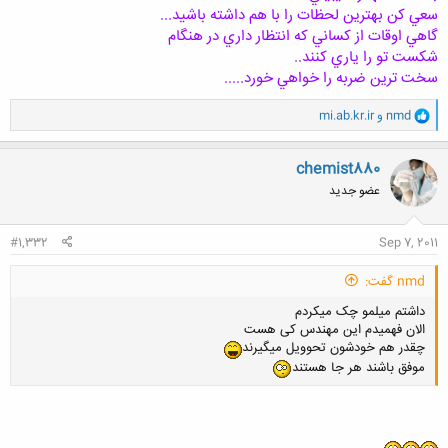
سعي كن بهترين لحظات را با هم داشته باشيد...
گاهي اوقات از كساني كه انتظار داري در هنگام
شكست تو را ياري كنند..
سخت ترين ضربه را خواهي خورد.....
و
nmd
و
mi.ab.kr.ir
ا
ک
ن
chemist880
ش
عضو جدید
ه
ا
:
#1,332
Sep 7, 2011
nmd گفت:
داشتم میلمو چک میکردم
الان فهمیدم این مهندس کی هست
چقدر هم خودشون تحوویل میگیرند
موفق باشند هر جا هستند
...........