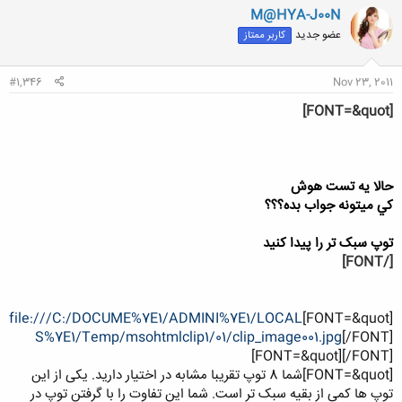
ن
M@HYA-J00N
ش
عضو جدید
کاربر ممتاز
ه
ا
:
#1,346
Nov 23, 2011
[FONT=&quot]
حالا يه تست هوش
كي ميتونه جواب بده؟؟؟
توپ سبک تر را پيدا کنيد
[/FONT]
file:///C:/DOCUME%7E1/ADMINI%7E1/LOCAL
[FONT=&quot]
S%7E1/Temp/msohtmlclip1/01/clip_image001.jpg
[/FONT]
[FONT=&quot][/FONT]
[FONT=&quot]شما 8 توپ تقريبا مشابه در اختيار داريد. يکی از اين
توپ ها کمی از بقيه سبک تر است. شما اين تفاوت را با گرفتن توپ در