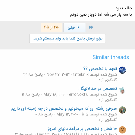
جالب بود
file:///C:/DOCUME~1/ADMINI~1/LOCALS~1/Temp/msohtmlclip1/
با سه بار می شه اما دوبار نمی دونم
01/clip_image001.jpg
شما 8 توپ تقريبا مشابه در اختيار داريد. يکی از اين توپ ها کمی از بقيه سبک
اول
45 از 45
قبلی
تر است. شما اين تفاوت را با گرفتن توپ در دست نمی توانيد احساس کنيد اما
با مقايسه دو توپ با دو دست متوجه سبک تر بودن يکی شان می شويد. چطور
برای ارسال پاسخ شما باید وارد سیستم شوید.
می توان توپ سبک تر را تنها با دو بار مقايسه پيدا کرد؟
Similar threads
تعهد يا تخصص ؟؟
شروع شده توسط t3teknik
Nov 27, 2013
پاسخ ها: 13
گفتگوی آزاد
تخصص در حد لاليگا !
شروع شده توسط error.ok4u
May 18, 2010
پاسخ ها: 11
گفتگوی آزاد
معرفی رشته ای که میخونیم و تخصص در چه زمینه ای داریم
شروع شده توسط RIG
May 12, 2010
پاسخ ها: 0
گفتگوی آزاد
10 شغل و تخصص پر درآمد دنياي امروز
M
شروع شده توسط Mostafa UTD
Dec 24, 2008
پاسخ ها: 3