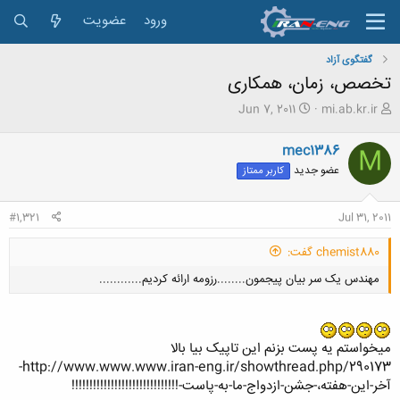
ورود
عضویت
گفتگوی آزاد
تخصص، زمان، همکاری
ش
ت
Jun 7, 2011
mi.ab.kr.ir
ر
ا
و
ر
mec1386
M
ع
ی
عضو جدید
کاربر ممتاز
ک
خ
ن
ش
ن
ر
#1,321
Jul 31, 2011
د
و
ه
ع
chemist880 گفت:
م
و
مهندس یک سر بیان پیجمون........رزومه ارائه کردیم............
ض
و
ع
میخواستم یه پست بزنم این تاپیک بیا بالا
http://www.www.www.iran-eng.ir/showthread.php/290173-
آخر-این-هفته،-جشن-ازدواج-ما-به-پاست-!!!!!!!!!!!!!!!!!!!!!!!!!!!!!!
کلیک کنید تا باز شود...