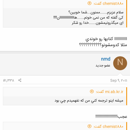
chemist880 گفت:
سلام عزیزم......ممنون...شما خوبین؟
کی گفته که من نمی خونم......هااااااااااااااااان!!!!
ای میگذرونیمشون......خدا رو شکر
ااااااااااا كتابها رو خوندي
مثلا كدومشونو؟؟؟؟؟؟؟؟؟؟؟
کلیک کنید تا باز شود...
nmd
N
عضو جدید
#1,338
Sep 9, 2011
mi.ab.kr.ir گفت:
ميشه اينو ترجمه كني من كه نفهميدم چي بود
عجب!!!!!!!!!!!!!!!!!!!
chemist880 گفت: