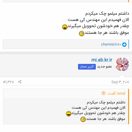
داشتم میلمو چک میکردم
الان فهمیدم این مهندس کی هست
چقدر هم خودشون تحوویل میگیرند
کلیک کنید تا باز شود...
موفق باشند هر جا هستند
و
chemist880
ا
ک
ن
mi.ab.kr.ir
ش
عضو جدید
کاربر ممتاز
ه
ا
:
#1,328
Sep 3, 2011
nmd گفت:
داشتم میلمو چک میکردم
الان فهمیدم این مهندس کی هست
چقدر هم خودشون تحوویل میگیرند
موفق باشند هر جا هستند