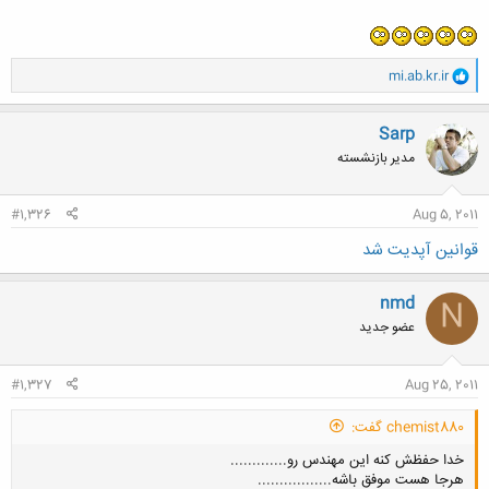
کلیک کنید تا باز شود...
و
mi.ab.kr.ir
ا
ک
ن
Sarp
ش
مدیر بازنشسته
ه
ا
:
#1,326
Aug 5, 2011
قوانین آپدیت شد
nmd
N
عضو جدید
#1,327
Aug 25, 2011
chemist880 گفت:
خدا حفظش کنه این مهندس رو.............
هرجا هست موفق باشه.................