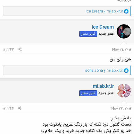
می جویند
و
mi.ab.kr.ir
و
Ice Dream
ا
ک
ن
Ice Dream
ش
عضو جدید
کاربر ممتاز
ه
ا
:
#1,343
Nov 21, 2011
هی وای من
و
mi.ab.kr.ir
و
soha.soha
ا
ک
ن
mi.ab.kr.ir
ش
عضو جدید
کاربر ممتاز
ه
ا
:
#1,344
Nov 22, 2011
یادش بخیر
دست گلتون درد نکنه که باز زنگ تفریح یادتوت بود
خدارو شکر یکی یک کتاب جدید خرید و یک اعلام زد