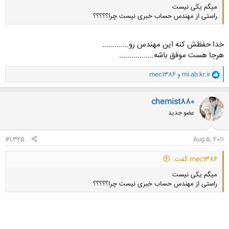
میگم یکی نیست
راستی از مهندس حساب خبری نیست چرا؟؟؟؟؟
خدا حفظش کنه این مهندس رو.............
هرجا هست موفق باشه.................
و
کلیک کنید تا باز شود...
mi.ab.kr.ir
و
mec1386
ا
ک
ن
chemist880
ش
عضو جدید
ه
ا
:
#1,325
Aug 5, 2011
mec1386 گفت:
میگم یکی نیست
راستی از مهندس حساب خبری نیست چرا؟؟؟؟؟