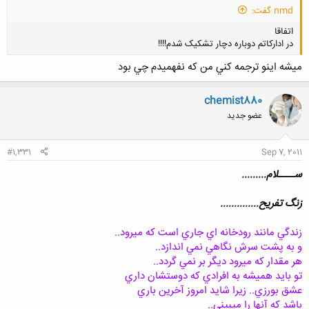
nmd گفت:
اتفاقا
در ادارکاتم دوباره دچار تشکیک شدم!!!!
ميشه اينو ترجمه كني من كه نفهميدم چي بود
chemist880
عضو جدید
کلیک کنید تا باز شود...
#1,331
Sep 7, 2011
ســــلام.........
زنگ تفریح..............
زندگي مانند رودخانه اي جاري است كه ميرود..
و به پشت سرش نگاهي نمي اندازد..
هر مقدار كه ميرود ديگر بر نمي گردد..
تو بايد هميشه به افرادي كه دوستشان داري
عشق بورزي.. زيرا شايد امروز آخرين باري
باشد كه آنها را ميبيني..