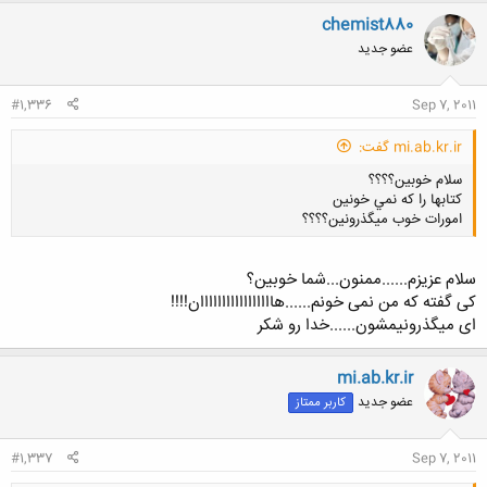
ن
chemist880
ش
عضو جدید
ه
ا
:
#1,336
Sep 7, 2011
mi.ab.kr.ir گفت:
سلام خوبين؟؟؟؟
كتابها را كه نمي خونين
امورات خوب ميگذرونين؟؟؟؟
سلام عزیزم......ممنون...شما خوبین؟
کی گفته که من نمی خونم......هااااااااااااااااان!!!!
ای میگذرونیمشون......خدا رو شکر
کلیک کنید تا باز شود...
mi.ab.kr.ir
عضو جدید
کاربر ممتاز
#1,337
Sep 7, 2011