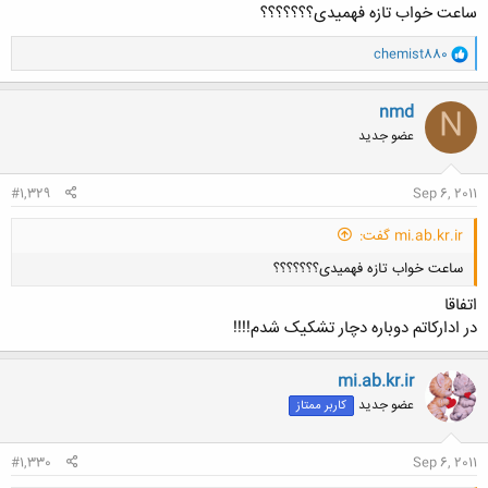
ساعت خواب تازه فهمیدی؟؟؟؟؟؟؟
و
chemist880
ا
ک
ن
nmd
N
ش
عضو جدید
ه
ا
:
#1,329
Sep 6, 2011
mi.ab.kr.ir گفت:
ساعت خواب تازه فهمیدی؟؟؟؟؟؟؟
اتفاقا
در ادارکاتم دوباره دچار تشکیک شدم!!!!
mi.ab.kr.ir
عضو جدید
کاربر ممتاز
کلیک کنید تا باز شود...
#1,330
Sep 6, 2011