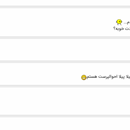
م...
دت خوبه؟
یلا پیلا احوالپرست هستم