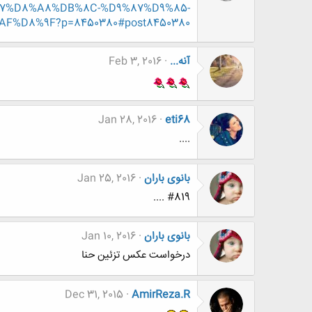
%D8%A8%DB%8C-%D9%87%D9%85-
%D8%9F?p=8450380#post8450380
آنه...
Feb 3, 2016
Jan 28, 2016
eti68
....
بانوی باران
Jan 25, 2016
#819 ....
بانوی باران
Jan 10, 2016
درخواست عکس تزئین حنا
Dec 31, 2015
AmirReza.R