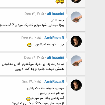
Dec 31, 2015
ali hoseini
جغد شدیا.
روزا میخابی شبا میای کشیک میدی؟؟؟خخخخ
Dec 30, 2015
AmirReza.R
چرا با دو سه نفرشون...
Dec 29, 2015
ali hoseini
تو مدرسه به این حرفا میگفتیم افعال معکوس. 
همش میخاد جلب توجه کنه. دیییی
Dec 29, 2015
AmirReza.R
مرسی، خوبه، سلامت باشی
تو هم سلام برسون
آره بعضی وقتا سر میزنم
از بچه های فرهیختگان خبری نداری؟