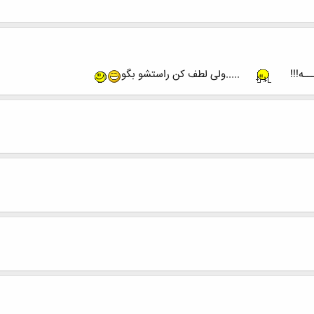
ـه!!!
.....ولی لطف کن راستشو بگو