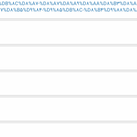
%DB%8C%D8%A7-%D8%A7%DA%A9%D8%AA%D8%B3%D8%A7
%D8%B5%D9%84-%D9%85%DB%8C-%D8%B4%D9%88%D8%AF