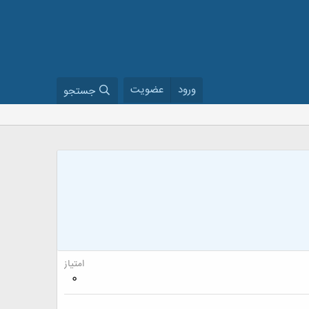
ورود
عضویت
جستجو
امتیاز
0