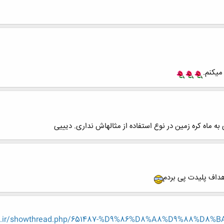
میکنم.
ی به ماه کره زمین در نوع استفاده از مثالهاش نداری. دیییی
هداف پلیدت پی بردم
eng.ir/showthread.php/651487-%D9%86%D8%A8%D9%88%D