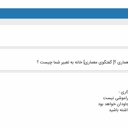
ماری ؟[ گفتگوی معماری] خانه به تعبیر شما چیست ؟
اری -
 فراموشی نیست
جاودان خواهد بود
اشته باشید