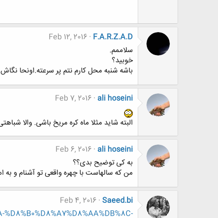
Feb 12, 2016
F.A.R.Z.A.D
سلاممم.
خوبید؟
باشه شنبه محل کارم نتم پر سرعته.اونحا نگاش 
Feb 7, 2016
ali hoseini
البته شاید مثلا ماه کره مریخ باشی. والا شباهت
Feb 6, 2016
ali hoseini
به کی توضیح بدی؟؟
من که سالهاست با چهره واقعی تو آشنام و به ا
Feb 4, 2016
Saeed.bi
8%BA-%D8%B0%D8%A7%D8%AA%DB%8C-