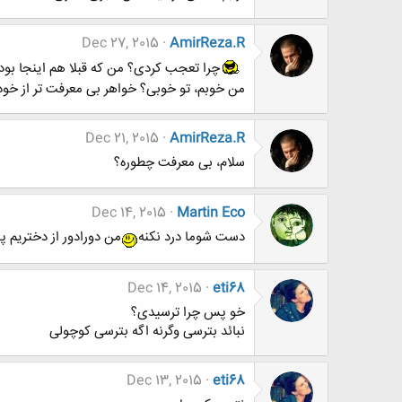
Dec 27, 2015
AmirReza.R
چرا تعجب کردی؟ من که قبلا هم اینجا بود
من خوبم، تو خوبی؟ خواهر بی معرفت تر از خو
Dec 21, 2015
AmirReza.R
سلام، بی معرفت چطوره؟
Dec 14, 2015
Martin Eco
دست شوما درد نکنه
من دورادور از دختریم پ
Dec 14, 2015
eti68
خو پس چرا ترسیدی؟
نبائد بترسی وگرنه اگه بترسی کوچولی
Dec 13, 2015
eti68