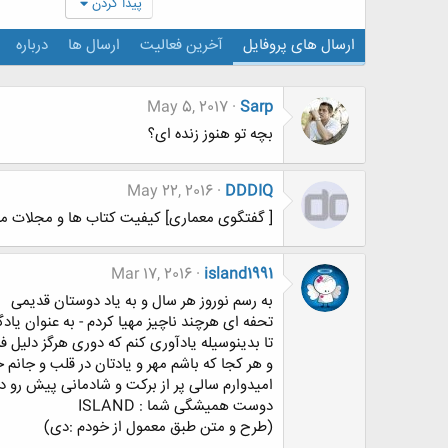
پیدا کردن
ارسال های پروفایل
آخرین فعالیت
ارسال ها
درباره
May 5, 2017
Sarp
بچه تو هنوز زنده ای؟
May 22, 2016
DDDIQ
[ گفتگوی معماری] کیفیت کتاب ها و مجلات مع
Mar 17, 2016
island1991
به رسم نوروز هر سال و به یاد دوستان قدیمی
تحفه ای هرچند ناچیز مهیا کردم - به عنوان یادگ
تا بدینوسیله یادآوری کنم که دوری هرگز دلیل
و هر کجا که باشم مهر و یادتان در قلب و جانم 
امیدوارم سالی پر از برکت و شادمانی پیش رو د
دوست همیشگی شما : ISLAND
(طرح و متن طبق معمول از خودم :دی)