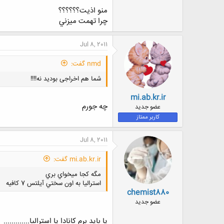
منو اذيت؟؟؟؟؟؟
چرا تهمت ميزني
Jul 8, 2011
nmd گفت:
شما هم اخراجی بودید نه!!!!
mi.ab.kr.ir
چه جورم
عضو جدید
کاربر ممتاز
Jul 8, 2011
mi.ab.kr.ir گفت:
مگه كجا ميخواي بري
استراليا به اون سختي آيلتس 7 كافيه
chemist880
عضو جدید
یا باید برم کانادا یا استرالیا.............