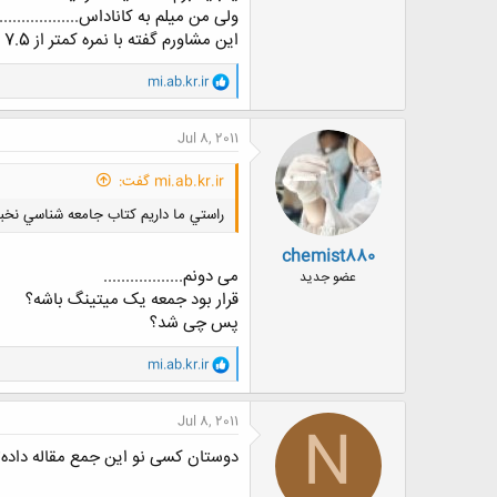
ولی من میلم به کاناداس....................
این مشاورم گفته با نمره کمتر از 7.5 پا نشی بیا............
و
mi.ab.kr.ir
ا
ک
ن
Jul 8, 2011
ش
ه
mi.ab.kr.ir گفت:
ا
:
راستي ما داريم كتاب جامعه شناسي نخب
chemist880
می دونم..................
عضو جدید
قرار بود جمعه یک میتینگ باشه؟
پس چی شد؟
و
mi.ab.kr.ir
ا
ک
ن
Jul 8, 2011
N
ش
ه
دوستان کسی نو این جمع مقاله داده
ا
: