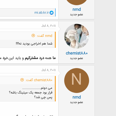
nmd
و
mi.ab.kr.ir
عضو جدید
ا
ک
ن
Jul 8, 2011
ش
ه
nmd گفت:
ا
:
شما هم اخراجی بودید نه!!!!
chemist880
ما
همه
درد مشتركيم
و بايد اين
درد
مش
عضو جدید
Jul 8, 2011
N
chemist880 گفت:
می دونم..................
قرار بود جمعه یک میتینگ باشه؟
nmd
پس چی شد؟
عضو جدید