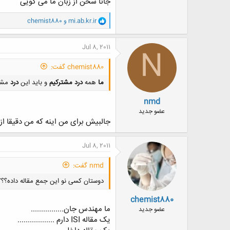
جانا سخن از زبان ما می گویی
و
mi.ab.kr.ir
و
chemist880
ا
ک
ن
Jul 8, 2011
N
ش
ه
chemist880 گفت:
ا
:
ما
همه
درد مشتركيم
و بايد اين
درد
مشتر
nmd
عضو جدید
جالبیش برای من اینه که من دقیقا ا
Jul 8, 2011
nmd گفت:
دوستان کسی نو این جمع مقاله داده؟؟؟
chemist880
ما مهندس جان................
عضو جدید
یک مقاله ISI دارم ..................