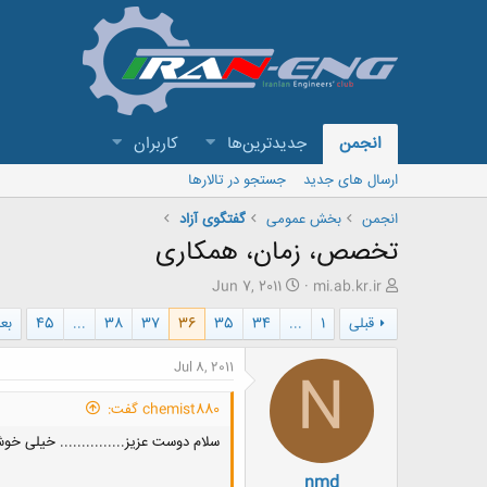
انجمن
جدیدترین‌ها
کاربران
ارسال های جدید
جستجو در تالارها
انجمن
بخش عمومی
گفتگوی آزاد
تخصص، زمان، همکاری
ش
ت
Jun 7, 2011
mi.ab.kr.ir
ر
ا
قبلی
1
...
34
35
36
37
38
...
45
بع
و
ر
ع
ی
ک
خ
Jul 8, 2011
N
ن
ش
ن
ر
chemist880 گفت:
د
و
ه
ع
سلام دوست عزیز............... خیلی خ
م
nmd
و