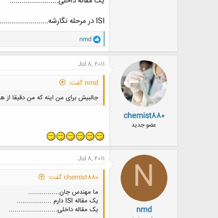
یک مقاله داخلی.........................
ISI در مرحله نگارشه..............................
و
nmd
ا
ک
ن
Jul 8, 2011
ش
ه
nmd گفت:
ا
:
جالبیش برای من اینه که من دقیقا از ه
chemist880
عضو جدید
Jul 8, 2011
N
chemist880 گفت:
ما مهندس جان................
یک مقاله ISI دارم ..................
nmd
یک مقاله داخلی.........................