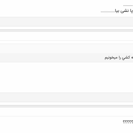
......
کلیک کنید تا باز شود...
ه كشي را ميخونيم
کلیک کنید تا باز شود...
؟؟؟؟؟