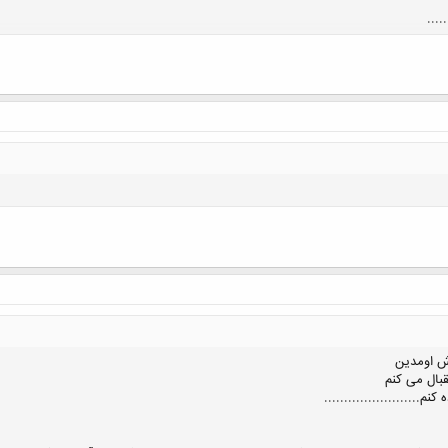
کلیک کنید تا باز شود...
وش اومدین
بال می کنم
........................