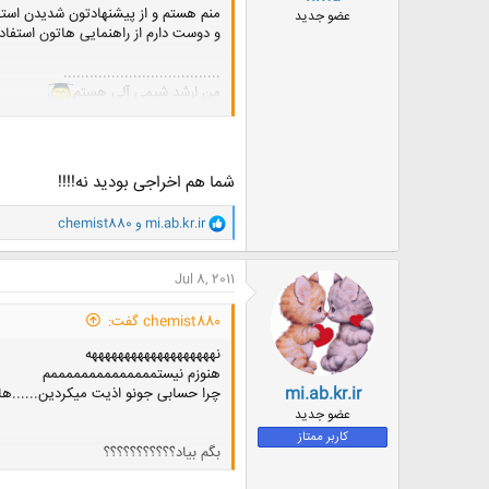
ض
منم هستم و از پیشنهادتون شدیدن استق
عضو جدید
و
و دوست دارم از راهنمایی هاتون استفاده کنم
ع
....................................
من ارشد شیمی آلی هستم
ومثل دوست معمارمون جهت گرفتن دکتری شیمی 
عشق کارم
و حاضرم برای کارهای تاپ وقت بذارم
شما هم اخراجی بودید نه!!!!
و
mi.ab.kr.ir
و
chemist880
ا
ک
ن
Jul 8, 2011
ش
ه
chemist880 گفت:
ا
:
نهههههههههههههههههههه
هنوزم نیستممممممممممممممم
mi.ab.kr.ir
چرا حسابی جونو اذیت میکردین......ها
عضو جدید
کاربر ممتاز
بگم بیاد؟؟؟؟؟؟؟؟؟؟؟