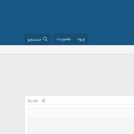
ورود
عضویت
جستجو
#1,051