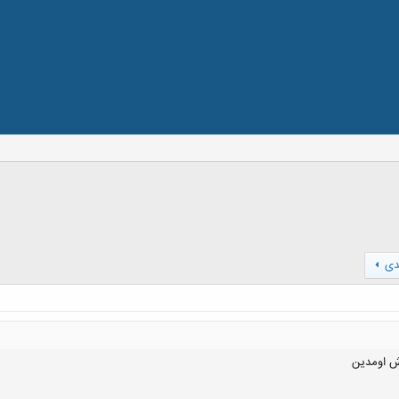
دی
وش اومدین