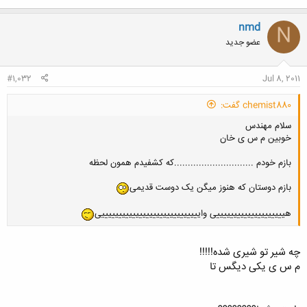
nmd
N
عضو جدید
#1,032
Jul 8, 2011
chemist880 گفت:
سلام مهندس
خوبین م س ی خان
بازم خودم .............................که کشفیدم همون لحظه
بازم دوستان که هنوز میگن یک دوست قدیمی
هییییییییییییییییییییی وایییییییییییییییییییییییییییییی
چه شیر تو شیری شده!!!!!
م س ی یکی دیگس تا