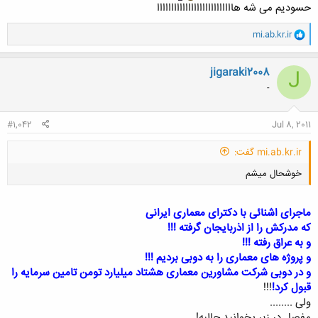
حسودیم می شه هااااااااااااااااااااااااااا
و
mi.ab.kr.ir
ا
ک
ن
jigaraki2008
J
ش
-
ه
ا
:
#1,042
Jul 8, 2011
mi.ab.kr.ir گفت:
خوشحال ميشم
ماجرای اشنائی با دکترای معماری ایرانی
که مدرکش را از اذربایجان گرفته !!!
و به عراق رفته !!!
و پروژه های معماری را به دوبی بردیم !!!
کلیک کنید تا باز شود...
و در دوبی شرکت مشاورین معماری هشتاد میلیارد تومن تامین سرمایه را
قبول کرد!
!!!
ولی ........
مفصل در زیر بخوانید جالبه!