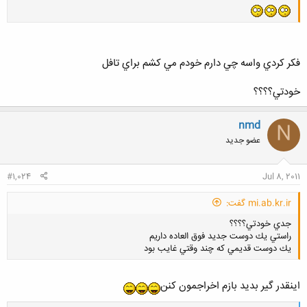
فكر كردي واسه چي دارم خودم مي كشم براي تافل
خودتي؟؟؟؟
nmd
N
عضو جدید
#1,024
Jul 8, 2011
mi.ab.kr.ir گفت:
جدي خودتي؟؟؟؟
راستي يك دوست جديد فوق العاده داريم
يك دوست قديمي كه چند وقتي غايب بود
اینقدر گیر بدید بازم اخراجمون کنن