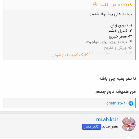
jigaraki2008 گفت:
برنامه های پیشنهاد شده :
1- تمرین زبان
2- کنترل خشم
3- سحر خیزی
4- برنامه ریزی برای مهاجرت
5- ورزش و تفریح
6- قانون سی روز یا چله گرفتن
کلیک کنید تا باز شود...
7- .....
دیگه ؟
تا نظر بقيه چي باشه
من هميشه تابع جمعم
و
chemist880
ا
ک
ن
mi.ab.kr.ir
ش
عضو جدید
کاربر ممتاز
ه
ا
: