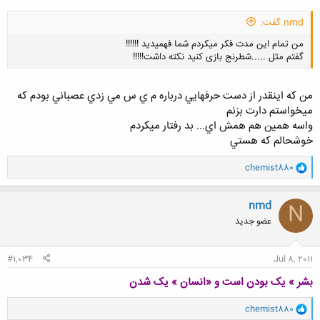
nmd گفت:
من تمام این مدت فکر میکردم شما فهمیدید !!!!!!
گفتم مثل .....شطرنج بازی کنید نکته داشت!!!!!
من كه اينقدر از دست حرفهايي درباره م ي س مي زدي عصباني بودم كه
ميخواستم دارت بزنم
واسه همين هم همش اي... بد رفتار ميكردم
کلیک کنید تا باز شود...
خوشحالم كه هستي
و
chemist880
ا
ک
ن
nmd
N
ش
عضو جدید
ه
ا
:
#1,034
Jul 8, 2011
بشر » یک بودن است و «انسان » یک شدن
و
chemist880
ا