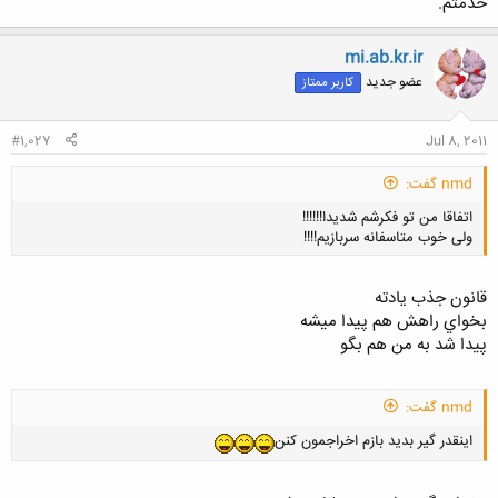
خدمتم.
mi.ab.kr.ir
عضو جدید
کاربر ممتاز
#1,027
Jul 8, 2011
nmd گفت:
اتفاقا من تو فکرشم شدیدا!!!!!!
ولی خوب متاسفانه سربازیم!!!!
قانون جذب يادته
بخواي راهش هم پيدا ميشه
پيدا شد به من هم بگو
کلیک کنید تا باز شود...
nmd گفت:
اینقدر گیر بدید بازم اخراجمون کنن