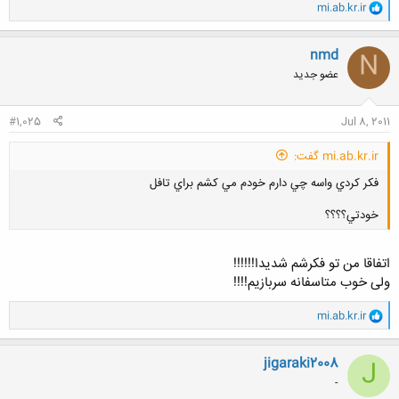
و
mi.ab.kr.ir
کلیک کنید تا باز شود...
ا
ک
ن
nmd
N
ش
عضو جدید
ه
ا
:
#1,025
Jul 8, 2011
mi.ab.kr.ir گفت:
فكر كردي واسه چي دارم خودم مي كشم براي تافل
خودتي؟؟؟؟
اتفاقا من تو فکرشم شدیدا!!!!!!
ولی خوب متاسفانه سربازیم!!!!
کلیک کنید تا باز شود...
و
mi.ab.kr.ir
ا
ک
ن
jigaraki2008
J
ش
-
ه