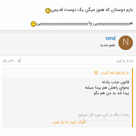
بازم دوستان که هنوز میگن یک دوست قدیمی
هییییییییییییییییییییی وایییییییییییییییییییییییییییییی
nmd
N
عضو جدید
#1,029
Jul 8, 2011
mi.ab.kr.ir گفت:
قانون جذب يادته
بخواي راهش هم پيدا ميشه
پيدا شد به من هم بگو
بخدا ديگه در اين مورد لال ميشم
تو نرو هرچي باشه رئيسي ديگه
کلیک کنید تا باز شود...
ميگم خوب حال ميكردي حرفهاي پشت سر خودتو ميشنيدي