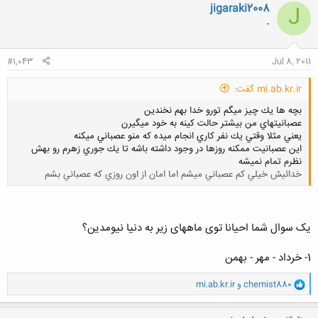
ن
jigaraki2008
J
ش
-
ه
ا
:
#1,043
Jul 8, 2011
mi.ab.kr.ir گفت:
بچه ها يك چيز ميگم تورو خدا بهم نخندين
عصبانيتهاي من بيشتر حالت كينه به خود ميگيرن
يعني مثلا وقتي يك نفر كاري انجام ميده كه منو عصباني ميكنه
اين عصبانيت ممكنه روزها در وجود داشته باشه تا يك جوري زهرم رو بهش
نظرم تمام نميشه
خدائيش خيلي كم عصباني ميشم اما امان از اون روزي كه عصباني بشم
کلیک کنید تا باز شود...
یک سوال شما احیانا توی ماههای زیر به دنیا نیومدین؟
1- خرداد - مهر - بهمن
و
chemist880
و
mi.ab.kr.ir
ا
ک
ن