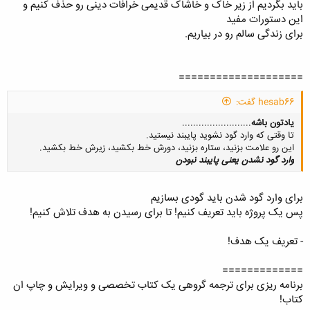
باید بگردیم از زیر خاک و خاشاک قدیمی خرافات دینی رو حذف کنیم و
باشند. به همين خاطر توصيه مي‌شود كه حداقل هر دو سال يكبار آزمايش كلي
این دستورات مفید
بدن را فراموش نكنيد.
برای زندگی سالم رو در بیاریم.
====================
hesab66 گفت:
یادتون باشه
.........................
تا وقتی که وارد گود نشوید پایبند نیستید.
این رو علامت بزنید، ستاره بزنید، دورش خط بکشید، زیرش خط بکشید.
وارد گود نشدن یعنی پایبند نبودن
برای وارد گود شدن باید گودی بسازیم
پس یک پروژه باید تعریف کنیم! تا برای رسیدن به هدف تلاش کنیم!
کلیک کنید تا باز شود...
- تعریف یک هدف!
=============
برنامه ریزی برای ترجمه گروهی یک کتاب تخصصی و ویرایش و چاپ ان
کتاب!