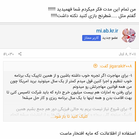
من تمام این مدت فکر میکردم شما فهمیدید !!!!!!
گفتم مثل .....شطرنج بازی کنید نکته داشت!!!!!
mi.ab.kr.ir
عضو جدید
کاربر ممتاز
#1,030
Jul 8, 2011
jigaraki2008 گفت:
1- برای مهاجرت اگر تجربه خوب داشته باشین و از همین تاپیک یک برنامه
خوب تنظیم و اجرا کنین قول میدم کمتر از یک سال میتونید برید امریکا چون
من همه قوانین مهاجرتش رو میدونم
برای رفتن به امارات هم بیست میلیون خرج داره که باید شرکت تاسیس کنی تا
بهت اقامت بدن و همه اینها با یک سال برنامه ریزی و کار حل میشه!
2- برای شروع نیاز نیست بریم یه جائی فیزیکی دور هم جمع بشیم همین
تاپیک میتونه کلی پروژه و ار انجام بده خیلی کارها رو از اینترنت میشه انجام
کلیک کنید تا باز شود...
داد
مثل همین سایت باشگاه مهندسان که از اینترنت انجام شده ، طبق قوانین
امریکا یکی از روشهای اخذ اقامت مدیریت یک مجموعه ای مثل همین سایت
استفاده از اطلاعاتت كه مايه افتخار ماست
هست!