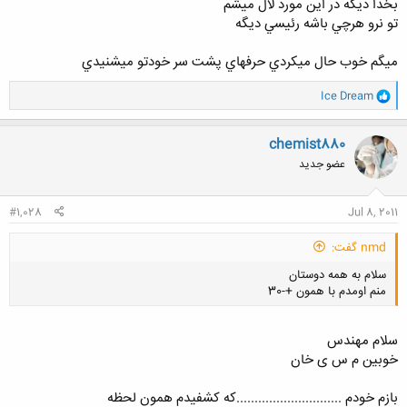
بخدا ديگه در اين مورد لال ميشم
تو نرو هرچي باشه رئيسي ديگه
ميگم خوب حال ميكردي حرفهاي پشت سر خودتو ميشنيدي
و
Ice Dream
ا
ک
ن
chemist880
ش
عضو جدید
ه
ا
:
#1,028
Jul 8, 2011
nmd گفت:
سلام به همه دوستان
منم اومدم با همون +-30
سلام مهندس
خوبین م س ی خان
کلیک کنید تا باز شود...
بازم خودم .............................که کشفیدم همون لحظه