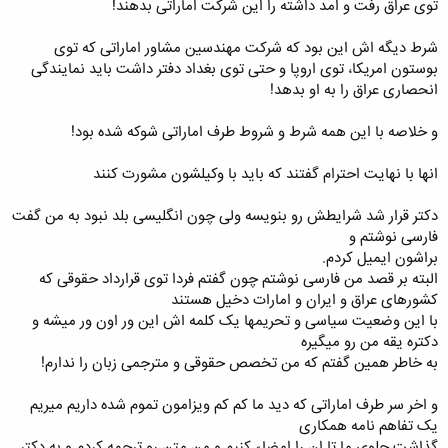
توی عراق رفت و امد داشته را این شرکت اماراتی بدهند!
شرط دیگه اش این بود که شرکت مهندسین مشاور اماراتی که توی
بوستون امریکا، توی اروپا و حتی توی بغداد دفتر داشت باید نمایندگی
انحصاری عراق را به او بدهد!
و خلاصه با این همه شرط و شروط طرف اماراتی شوکه شده بود!
انها با نهایت احترام گفتند که باید با وکیلشون مشورت کنند
دکتر قرار شد شرایطش رو بنویسه ولی چون انگلیسی بلد نبود به من گفت
فارسی نوشتم و
براشون ایمیل کردم.
البته بر قصد من فارسی نوشتم چون گفتم فردا توی قرارداد حقوقی که
کشورهای عراق و ایران و امارات دخیل هستند
با این وضعیت سیاسی و تحریمها یک کلمه اش این ور اون ور میشه و
دکتره یقه من رو میگیره
به خاطر همین گفتم که من تخصص حقوقی و مترجمی زبان را ندارم!
و اخر سر طرف اماراتی که دید ما کم کم ویزامون تموم شده داریم میریم
یک تفاهم نامه همکاری
گذاشت جلوی ما تا ان را امضاء کنیم و من متن رو ترجمه کردم و به دکتر