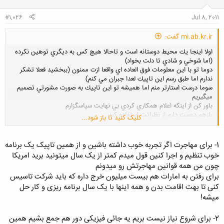
ا
:
#1,026
Jul 8, 2011
mi.ab.kr.ir گفت:
اولا اينجا يك محيط دوستانه است و تاحالا هيچ كس به ديگري توهين نكرده
(اما شوخي و شادي تا دلت بخواد)
دوما تو با اين معلومات فوق العاده اي واقعا ازت ممنون (ببخشيد فعلا تشكر
ندارم اما طبق رسم اين تاپيك لعدا جبران مي كنم)
سوما درست استارتر منم اما هميشه تو اين تاپيك به صورت مشورتي تصميم
ميگيريم
باور كن از اينكه اعلام همكاري كردي بي نهايت سپاسگزارم
بازهم دوست دارم از نظراتت استفاده كنم
کلیک کنید تا باز شود...
خصوص اينكه من قصد مهاجرت را دارم
1- برای مهاجرت اگر تجربه خوب داشته باشین و از همین تاپیک یک برنامه
خوب تنظیم و اجرا کنین قول میدم کمتر از یک سال میتونید برید امریکا
چون من همه قوانین مهاجرتش رو میدونم
برای رفتن به امارات هم بیست میلیون خرج داره که باید شرکت تاسیس
کنی تا بهت اقامت بدن و همه اینها با یک سال برنامه ریزی و کار حل
میشه!
2- برای شروع نیاز نیست بریم یه جائی فیزیکی دور هم جمع بشیم همین