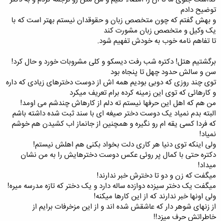
توضیح دادم
و بهش گفتم که چون متخصص زبان و حقوقدان نیستم بهتر است که با
یک وکیل و متخصص زبان مشورت کند
تا تفاهم نامه خوب به خودش تفهیم شود.
برگشتیم هتل! دکتره شب رفت دیسکو و کلی مشروبات خورد و حال کرد!
سن و سالش حدود چهل تا پنجاه بود
توی چند روزی که دوبی بودیم همه اش از دوست دخترهای زیادی که داره
و کارهائی که توی این زمینه کرده برام تعریف میکرد
من هم که اهل این حرفها نیستم ته دلم از کارهاش چندشم می اومد!
البته بدم نمیاد یک دوست دختر صیغه ای با سند ثبت شده داشته باشم
که فردا کسی یقه ام رو نگیره و همچنین از جانماز اب کشیدن هم خوشم
نمیاد!
ولی اینکه توی دنیا هر کاری دلت بخواد بکنی هم اهلش نیستم!
دکتره حتی با کمال پر روئی عکس دوست دخترهایش را به من نشان
میداد!
میگفت که زن و دو تا دخترش خبر ندارند!
میگفت یک دختر سیزده دوازده ساله دارد و یک دختر که تازه مدرسه میره!
ولی اونها خبر ندارند که از این کارها میکنه!
از زنهای شوهر دار که عاشقش شده اند و از این مزخرفات برایم از
خاطراتش حرف میزد!!