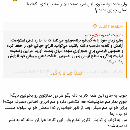
ولی خودمونیم توی این سی صفحه چیز مفید زیادی نگفتینا!
عملی چیزی ندیدم!
hesab66 گفت:
مديريت ذخيره انرژي بدن
وقتي زمان خود را به گونه‌اي برنامه‌ريزي مي‌كنيد كه به اندازه كافي استراحت،
آرامش و تغذيه مناسب داشته باشيد، مي‌توانيد انرژي حياتي خود را حفظ كرده
و همچنين فرصتي براي جمع‌آوري مجدد انرژي بدست آوريد. در اين وضعيت
كيفيت زندگي و سطح ايمني بدن و همچنين طاقت ذهني و رواني فرد افزايش
پيدا مي‌كند.
براي اين منظور توصيه مي‌شود كه هر روز حداقل 20 تا 25 دقيقه مديتيشن
کلیک کنید تا باز شود...
انجام دهيد. مطمئن شويد كه هر شبانه‌روز حداقل هفت ساعت بخوابيد، در بين
روز 15 تا 20 دقيقه چرت زدن را فراموش نكنيد چون با اين‌كار مي‌توانيد با
خستگي و افت انرژي مبارزه كنيد.
خوب به جای این همه کار یه دفه بگو هر روز نمازتون رو بخونین دیگه!
10 دقيقه در روز حركات كششي انجام دهيد. با انجام اين تمرينات جريان خون
چون نماز هم مدیتیشنه هم کششی داره و هم انرژی اضافی مصرف میشه!
در سراسر بدن تسهيل مي‌شود و بنابراين انرژي بدن در چند دقيقه افزايش پيدا
برای خواب هم میگن بعد از ظهر خوابیدن که اسمش خواب قیلوله هست
مي‌كند.
ثواب داره!
همچنين مطمئن شويد كه خستگي شما دليل پزشكي ندارد چون مثلا مشكلاتي
من به ثواب و کبابش کاری ندارم ولی این کارها هزاران ساله که به بشر
مثل كم‌كاري تيروئيد، كم‌خوني ناشي از كاهش هموگلوبين و طيف ديگري از
توصیه شده!
بيماري‌ها كه با تست خون قابل شناسايي هستند، مي‌توانند عامل خستگي