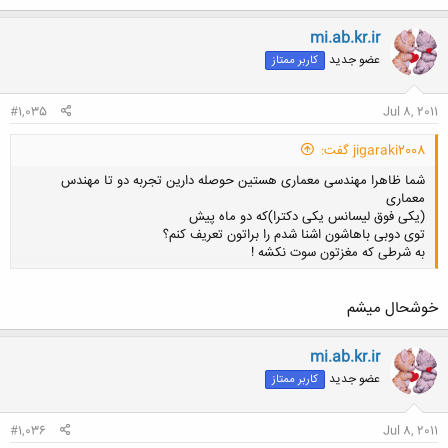
ک
ن
mi.ab.kr.ir
ش
عضو جدید
کاربر ممتاز
ه
ا
:
#1,035
Jul 8, 2011
jigaraki2008 گفت:
شما ظاهرا مهندسی معماری هستین حوصله دارین تجربه دو تا مهندس
معماری
(یکی فوق لیسانس یکی دکترا)که دو ماه پیش
توی دوبی باهاشون اشنا شدم را براتون تعریف کنم؟
به شرطی که مغزتون سوت نکشه !
خوشحال ميشم
کلیک کنید تا باز شود...
mi.ab.kr.ir
عضو جدید
کاربر ممتاز
#1,036
Jul 8, 2011