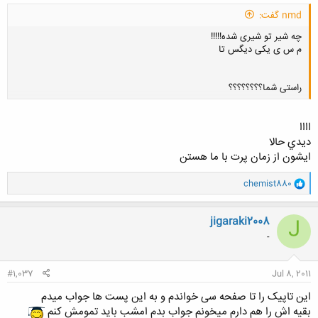
nmd گفت:
چه شیر تو شیری شده!!!!!
م س ی یکی دیگس تا
راستی شما؟؟؟؟؟؟؟؟
اااا
کلیک کنید تا باز شود...
ديدي حالا
ايشون از زمان پرت با ما هستن
و
chemist880
ا
ک
ن
jigaraki2008
J
ش
-
ه
ا
:
#1,037
Jul 8, 2011
این تاپیک را تا صفحه سی خواندم و به این پست ها جواب میدم
بقیه اش را هم دارم میخونم جواب بدم امشب باید تمومش کنم