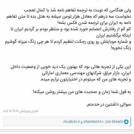
ولی هنگامی که نوبت به ترجمه تفاهم نامه شد با کمال تعجب
نخواست سه درهم که معادل هزار تومن میشه به هتل بده تا متن تفاهم
نامه به ایران برای ترجمه شدن فکس بشه!
کم کم از رفتارش اعصابم خورد شده بود و منتظر بودم بر گردیم ایران تا
اینکه برگشتیم ایران
و شماره موبایلش رو روی رجکت تنظیم کردم تا هر چی زنگ میزنه گوشیم
زنگ نخوره!
این یکی از تجربه هائی بود که بهتون یک دید خوبی از وضعیت داخل
ایران، بازار عراق، شرکتهای مهندسی معماری اماراتی
و تجربه های من که میتونم در اختیارتون بزارم میده.
به قول شما زمان و صحبت های من بیشتر روشن میکنه!
سوالی داشتین در خدمتم.
آخرین ویرایش:
Jul 8, 2011
و
Ice Dream
,
chemist880
و
mi.ab.kr.ir
ا
ک