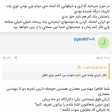
یعنی کافیه یکی مدیریت همچین سایتی رو داشته باشه تا بتونه اقامت بگیره
در مورد سرمايه گذاري و حرفهايي كه البته نمي دونم چي بودن توي يك
بره امریکا! البته هزینه و خرج جداست ولی چند تا مهندس با هم دست به
تاپيك ديگه شنيده بودي
دست بدن
راستش يك كم هم بايد حق بدي
هزینه و خرجش با یک پروژه کوچک فوری در میاد!
تو ايران اعتماد كردن به دوستهاي اينترنتي يك ريسك خيلي خيلي سخته
ولي فكر كنم زمان و صحبتهاي شما اين سختي را از بين خواهد برد
3- در مورد توهین هم من خواستم دست پیش بیارم تا پس نیافتم اخه توی
یک تاپیک دیگه دعوت کرده بودم چند نفر هر کدام یک میلیون
برای مدت شش ماه بزارند وسط توی امارات یک شرکت مهندسین مشاور
jigaraki2008
J
بزنیم و اقامت بگیریم و پروژه های خوب انجام بدیم
-
که در حدود شش ماه تا یک سال تضمینی پولشون بهشون بر میگرده!
ولی چند نفر امدند متلک پرانیدند کلی حالم گرفته شد!
به خاطر همین گفتم از اول بگم که کسی این برخورد رو نکنه!
#1,031
Jul 8, 2011
اما مثل اینکه این تاپیک با تاپپیک من فرق میکنه!
mi.ab.kr.ir گفت:
4- اطلاعات زیادی دارم که اگر استقبال بشه یک یک تقدیم میکنم و در خدمتم.
فكر كردي واسه چي دارم خودم مي كشم براي تافل
شما ظاهرا مهندسی معماری هستین حوصله دارین تجربه دو تا مهندس
معماری
(یکی فوق لیسانس یکی دکترا)که دو ماه پیش
توی دوبی باهاشون اشنا شدم را براتون تعریف کنم؟
کلیک کنید تا باز شود...
به شرطی که مغزتون سوت نکشه !