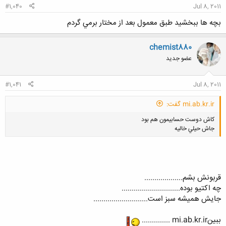
#1,040
Jul 8, 2011
بچه ها ببخشيد طبق معمول بعد از مختار برمي گردم
chemist880
عضو جدید
#1,041
Jul 8, 2011
mi.ab.kr.ir گفت:
كاش دوست حسابيمون هم بود
جاش حيلي خاليه
قربونش بشم...................
چه اکتیو بوده.............................
جایش همیشه سبز است...........................
ببینmi.ab.kr.ir ..............