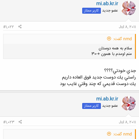
ن
mi.ab.kr.ir
ش
عضو جدید
کاربر ممتاز
ه
ا
:
#1,022
Jul 8, 2011
nmd گفت:
سلام به همه دوستان
منم اومدم با همون +-30
جدي خودتي؟؟؟؟
راستي يك دوست جديد فوق العاده داريم
يك دوست قديمي كه چند وقتي غايب بود
کلیک کنید تا باز شود...
mi.ab.kr.ir
عضو جدید
کاربر ممتاز
#1,023
Jul 8, 2011
nmd گفت: