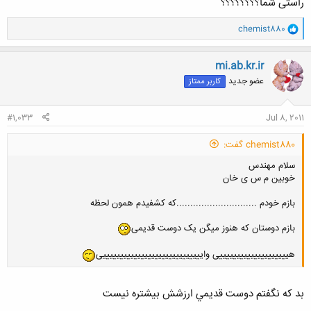
راستی شما؟؟؟؟؟؟؟؟
و
chemist880
ا
ک
ن
mi.ab.kr.ir
ش
عضو جدید
کاربر ممتاز
ه
ا
:
#1,033
Jul 8, 2011
chemist880 گفت:
سلام مهندس
خوبین م س ی خان
بازم خودم .............................که کشفیدم همون لحظه
بازم دوستان که هنوز میگن یک دوست قدیمی
هییییییییییییییییییییی وایییییییییییییییییییییییییییییی
بد كه نگفتم دوست قديمي ارزشش بيشتره نيست