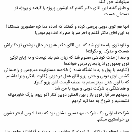
میتوانند جور کنند.
و طبق گفته این اقای دکتر گفتم که ایشون پروژه را گرفته و پروژه تو
دستش هست
انها هم توی دوبی بررسی کرده و گفتند که اماده مذاکره حضوری هستند!
به این اقای دکتر گفتم و اخر سر با هم راه افتادیم دوبی!
و تازه توی راه معلوم شد که این اقای دکتر هنوز در حال نوشتن تز دکتراش
هست و مدرک رو نگرفته!
و بعد از مدت کوتاهی معلوم شد که زبان هم بلد نیست و به زبان ترکی
توی جمهوری اذربایجان درس خوانده!
(شایدم با پول وارد دانشگاه شده! ) خلاصه مسئولیت مترجمی و راهنمائی
گشتن توی دوبی و حتی رزرو اتاق هتل در دوبی (کارت بانکی ویزا داشتم
که با اون هتل میتونستم به نصف قیمت اتاق رزرو کنم).
و هماهنگی با شرکت دوبی و غیره با من شد.
رسیدیم سر قرار توی بازار بین المللی دوبی کنار اکواریوم بزرگ خاورمیانه
نشستیم و شروع به مذاکره کردیم.
شرکت اماراتی یک شرکت مهندسین مشاور بود که بعدا ادرس اینترنتشون
رو خواستین میگم.
همان لحظه یک کتابی از نمونه کارهاشون در اوردند و گذاشتند جلوی ما!