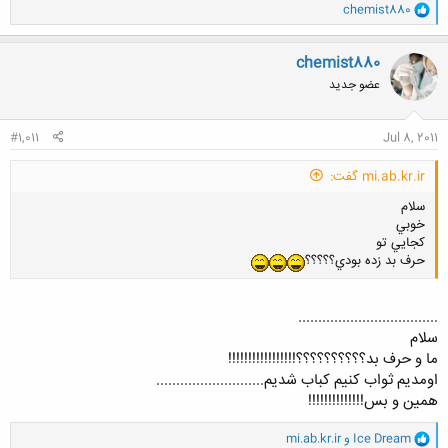
و
chemist880
ا
ک
ن
chemist880
ش
عضو جدید
ه
ا
:
#1,011
Jul 8, 2011
mi.ab.kr.ir گفت:
سلام
خوبي
كجايي تو
حرف بد زده بودي؟؟؟؟؟
...................................
سلام
ما و حرف بد؟؟؟؟؟؟؟؟؟؟!!!!!!!!!!!!!!!!!
اومدیم ثواب کنیم کباب شدیم...........................
همین و بس!!!!!!!!!!!!!!
و
Ice Dream
و
mi.ab.kr.ir