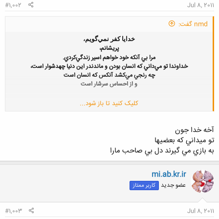
#1,002
Jul 8, 2011
nmd گفت:
خدايا کفر نمي‌گويم،
پريشانم،
مرا بي ‌آنکه خود خواهم اسير زندگي‌کردي
.
خداوندا تو مي‌داني‌ که انسان بودن و ماندن
در اين دنيا چهدشوار است،
چه رنجي ‌مي‌کشد آنکس که انسان است
و از احساس سرشار است
کلیک کنید تا باز شود...
آخه خدا جون
تو ميداني كه بعضيها
به بازي مي گيرند دل بي صاحب مارا
mi.ab.kr.ir
عضو جدید
کاربر ممتاز
#1,003
Jul 8, 2011