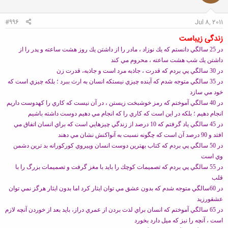
ا
:
#996
Jul 8, 2011
زندگی زیباست
در 25 سالگي دانستم كه يك نوزاد ، مادر را از داشتن يك روز هشت ساعته و پدر را از
داشتن يك شب هشت ساعته ، محروم مي كند
در 30 سالگي پي بردم كه قدرت ، جاذبه مرد است و جاذبه
، قدرت زن
در 35 سالگي متوجه شدم كه آينده چيزي نيست
كه انسان به ارث ببرد ؛ بلكه چيزي است كه
خود مي سازد
در 40 سالگي آموختم كه رمز خوشبخت زيستن ، در آن نيست كه كاري را كه
دوست داريم
انجام دهيم ؛ بلكه در اين است كه كاري را كه انجام مي دهيم دوست داشته باشيم
در 45 سالگي ياد گرفتم كه 10 درصد از زندگي چيزهايي است كه براي انسان اتفاق مي
افتد و 90 درصد آن است كه چگونه نسبت به آن
واكنش نشان مي دهند
در 50 سالگي پي بردم كه كتاب بهترين دوست انسان و
پيروي كوركورانه بد ترين دشمن
وي است
در 55 سالگي پي بردم كه تصميمات كوچك را بايد با مغز گرفت و تصميمات بزرگ را با
قلب
در 60
سالگي متوجه شدم كه بدون عشق مي توان ايثار كرد اما بدون ايثار هرگز نمي توان
عشق
ورزيد
در 65 سالگي آموختم كه انسان براي لذت بردن از عمري دراز
، بايد بعد از خوردن آنچه لازم
است ، آنچه را نيز كه ميل دارد بخورد