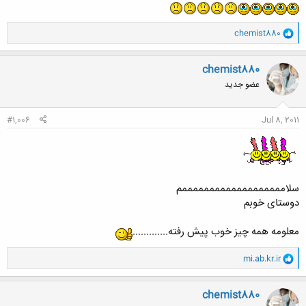
و
chemist880
ا
ک
ن
chemist880
ش
عضو جدید
ه
ا
:
#1,006
Jul 8, 2011
سلامممممممممممممممممممم
دوستای خوبم
معلومه همه چیز خوب پیش رفته.............
و
mi.ab.kr.ir
ا
ک
ن
chemist880
ش