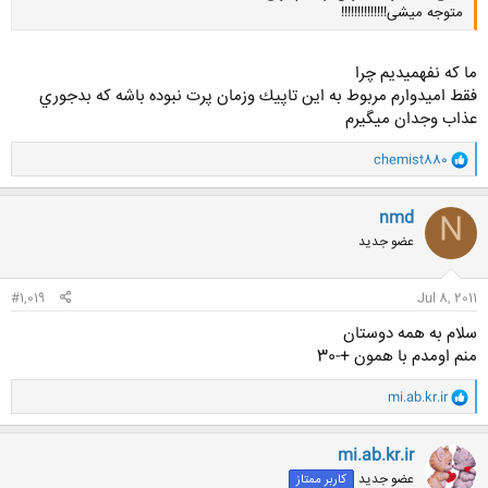
متوجه میشی!!!!!!!!!!!!!!
ما كه نفهميديم چرا
فقط اميدوارم مربوط به اين تاپيك وزمان پرت نبوده باشه كه بدجوري
عذاب وجدان ميگيرم
کلیک کنید تا باز شود...
و
chemist880
ا
ک
ن
nmd
N
ش
عضو جدید
ه
ا
:
#1,019
Jul 8, 2011
سلام به همه دوستان
منم اومدم با همون +-30
و
mi.ab.kr.ir
ا
ک
ن
mi.ab.kr.ir
ش
عضو جدید
کاربر ممتاز
ه