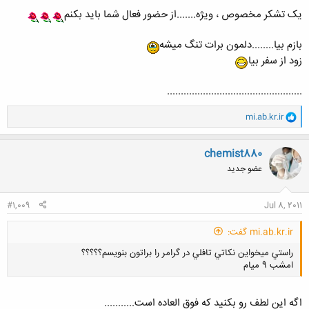
یک تشکر مخصوص ، ویژه.......از حضور فعال شما باید بکنم
بازم بیا........دلمون برات تنگ میشه
زود از سفر بیا
.................................................
و
mi.ab.kr.ir
ا
ک
ن
chemist880
ش
عضو جدید
ه
ا
:
#1,009
Jul 8, 2011
mi.ab.kr.ir گفت:
راستي ميخواين نكاتي تافلي در گرامر را براتون بنويسم؟؟؟؟؟
امشب 9 ميام
اگه این لطف رو بکنید که فوق العاده است...........