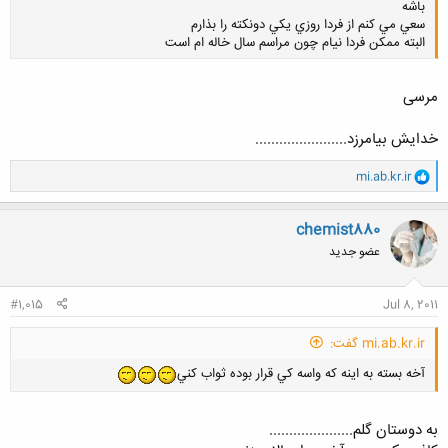
باشه
سعي مي كنم از فردا روزي يكي دونكته را بذارم
البته ممكن فردا نيام چون مراسم سال خاله ام است
مرسی
خدایش بیامرزد.......................
کلیک کنید تا باز شود...
و
mi.ab.kr.ir
ا
ک
ن
chemist880
ش
عضو جدید
ه
ا
:
#1,015
Jul 8, 2011
mi.ab.kr.ir گفت:
آخه بسته به اينه كه واسه كي قرار بوده ثواب كني
به دوستان گلم.....................