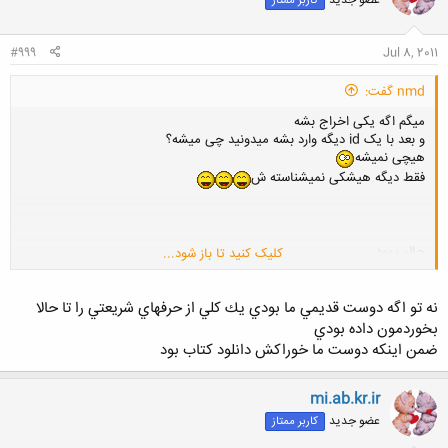
عضو جدید
کاربر ممتاز
ه
ا
:
#999
Jul 8, 2011
nmd گفت:
میگم اگه یکی اخراج بشه
و بعد با یک id دیگه وارد بشه میدونید چی میشه؟
هیچی نمیشه
فقط دیگه هیشکی نمیشناسته ش
جالب بود
کلیک کنید تا باز شود...
ولی...............................
ولی کلا وقتی کتاب دانلود میکنم عذاب وجدان میگیرم!!!!!!!!!
نه تو اگه دوست قديمي ما بودي يك كلي از حرفهاي شريعتي را تا حالا
بخوردمون داده بودي
ضمن اينكه دوست ما خوراكش دانلود كتاب بود
mi.ab.kr.ir
عضو جدید
کاربر ممتاز