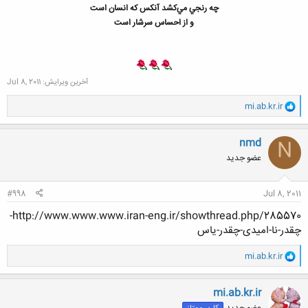
چه رنجي ‌مي‌کشد آنکس که انسان است
و از احساس سرشار است
آخرین ویرایش:
Jul 8, 2011
و
mi.ab.kr.ir
ا
ک
ن
nmd
N
ش
عضو جدید
ه
ا
:
#998
Jul 8, 2011
http://www.www.www.iran-eng.ir/showthread.php/285570-
چقدر-نا-امیدی-چقدر-یاس
و
mi.ab.kr.ir
ا
ک
ن
mi.ab.kr.ir
ش