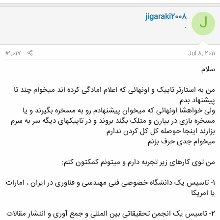
ک
ن
jigaraki2008
J
ش
-
ه
ا
:
#1,017
Jul 8, 2011
سلام
من به استارتر تاپیک و اونهائی که اعلام امادگی کرده اند میخوام چند تا
پیشنهاد بدم
ولی خواهشا اونهائی که میخوان پیشنهادم رو به مسخره بگیرند و یا
مسخره بازی در بیارن و متلک بگند بروند و در تاپیکهای دیگه سر به سرم
بزارند اینجا حوصله کل کل کردن ندارم
میخوام جدی حرف بزنم
من توی کارهای زیر تجربه دارم و میتونم کمکتون کنم:
1- تاسیس یک دانشگاه خصوصی فنی مهندسی و فناوری در ایران ، امارات
یا امریکا
2- تاسیس یک انجمن تحقیقاتی بین المللی و جمع آوری و انتشار مقالات