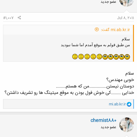
عضو جدید
ه
ا
:
#1,007
Jul 8, 2011
mi.ab.kr.ir گفت:
سلام
من طبق قولم به موقع آمدم اما شما نبوديد
سلام
خوبی مهندس؟
دوستان نیستن..............من که هستم........
خدایی ........کی خوش فول بودن به موقع میتینگ ها رو تشریف داشتن؟
و
mi.ab.kr.ir
ا
ک
ن
chemist880
ش
عضو جدید
ه
ا