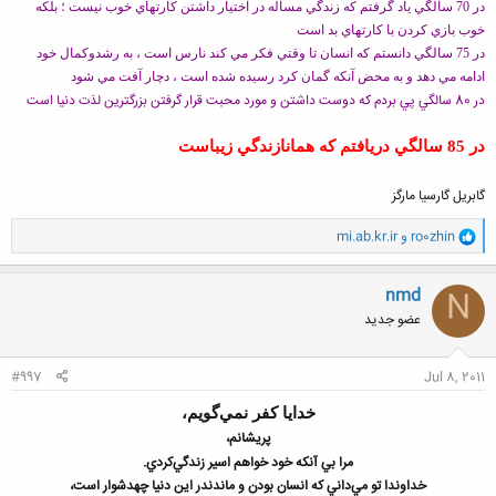
در 70 سالگي ياد گرفتم كه زندگي مساله در اختيار داشتن كارتهاي خوب نيست ؛ بلكه
خوب بازي كردن با كارتهاي بد است
در 75 سالگي دانستم كه انسان تا وقتي فكر مي كند نارس است ، به رشد
وكمال خود
ادامه مي دهد و به محض آنكه گمان كرد رسيده شده است ، دچار آفت مي شود
در 80 سالگي پي بردم كه دوست داشتن و مورد محبت قرار گرفتن بزرگترين لذت دنيا است
در 85 سالگي دريافتم كه همانا
زندگي زيباست
گابريل گارسيا مارگز
و
ro0zhin
و
mi.ab.kr.ir
ا
ک
ن
nmd
N
ش
عضو جدید
ه
ا
:
#997
Jul 8, 2011
خدايا کفر نمي‌گويم،
پريشانم،
مرا بي ‌آنکه خود خواهم اسير زندگي‌کردي
.
خداوندا تو مي‌داني‌ که انسان بودن و ماندن
در اين دنيا چهدشوار است،