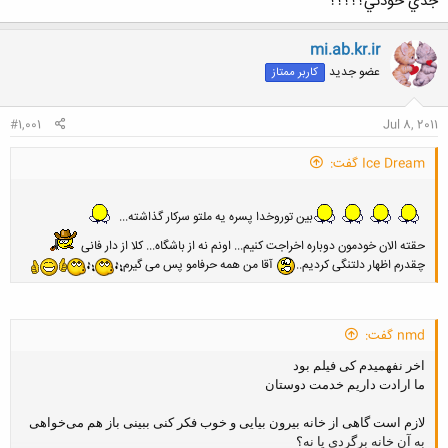
جدي خودتي؟؟؟؟؟
mi.ab.kr.ir
راستی برای زبان دوستان استاد گرفتند
قرار شد کتاب معرفی کنه با نوار
عضو جدید
کاربر ممتاز
و کار کنیم
کتاب هاش اینجا معرفی میکنم حالا
کسی زبان کار نکرد!!!!
#1,001
Jul 8, 2011
Ice Dream گفت:
بین توروخدا پسره یه ملتو سرکار گذاشته...
حقته الان خودمون دوباره اخراجت کنیم... اونم نه از باشگاه... کلا از دار فانی
چقدرم اظهار دلتنگی کردیم..
آقا من همه حرفامو پس می گیرم
nmd گفت:
اخر نفهمیدم کی فیلم بود
ما ارادت داریم خدمت دوستان
لازم است گاهی از خانه بیرون بیایی و خوب فکر کنی ببینی باز هم می‌خواهی
به آن خانه برگردی یا نه؟