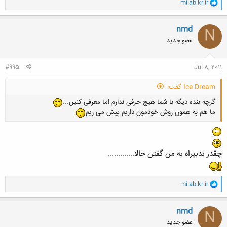
و
mi.ab.kr.ir
ا
ک
ن
nmd
N
ش
عضو جدید
ه
ا
:
#995
Jul 8, 2011
Ice Dream گفت:
گرچه بنده دیگه با شما هیچ حرفی ندارم اما معرفی کنین...
ما هم به همون روش خودمون داریم پیش می ریم
چقدر بدبیراه به من گفتن حالا.............
و
mi.ab.kr.ir
ا
ک
ن
nmd
N
ش
عضو جدید
ه