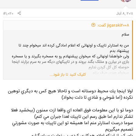
ا
:
#1,020
Jul 8, 2011
jigaraki2008 گفت:
سلام
من به استارتر تاپیک و اونهائی که اعلام امادگی کرده اند میخوام چند تا
پیشنهاد بدم
ولی خواهشا اونهائی که میخوان پیشنهادم رو به مسخره بگیرند و یا مسخره
بازی در بیارن و متلک بگند بروند و در تاپیکهای دیگه سر به سرم بزارند اینجا
حوصله کل کل کردن ندارم
میخوام جدی حرف بزنم
کلیک کنید تا باز شود...
من توی کارهای زیر تجربه دارم و میتونم کمکتون کنم:
اولا اينجا يك محيط دوستانه است و تاحالا هيچ كس به ديگري توهين
1- تاسیس یک دانشگاه خصوصی فنی مهندسی و فناوری در ایران ، امارات یا
نكرده (اما شوخي و شادي تا دلت بخواد)
امریکا
دوما تو با اين معلومات فوق العاده اي واقعا ازت ممنون (ببخشيد فعلا
2- تاسیس یک انجمن تحقیقاتی بین المللی و جمع آوری و انتشار مقالات
تشكر ندارم اما طبق رسم اين تاپيك لعدا جبران مي كنم)
علمی دانشجویان در کشورهای خارجی
سوما درست استارتر منم اما هميشه تو اين تاپيك به صورت مشورتي
3- راه اندازی سایتهای اینترنتی مشابه همین باشگاه مهندسان
تصميم ميگيريم
باور كن از اينكه اعلام همكاري كردي بي نهايت سپاسگزارم