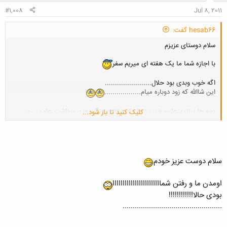
:
#1,008
Jul 8, 2011
hesab66 گفت:
سلام دوستای عزیزم
با اجازه شما ما یک هفته ای میریم سفر
اگه خوب وبدی بود حلال.......................
این شاالله که زود دوباره میام..................
بچه ها برنامه ها رو خوب دنبال کنید تا میتینگ بعدی برداشت هامون رو
کلیک کنید تا باز شود...
بگیم..............
ری به دوستان:
نبودین ازتون خداحافظی کنیم..............
ولی پشت سرمون چیزایی رو بگین که دوست تازه واردمون باز دیدش نسبت به
سلام دوست عزیز خودم
ما منفی نباشه
اومدن ما و رفتن شماااااااااااااااااااااااا
بودی حالا!!!!!!!!!!!!
زود میام.................
.................................................