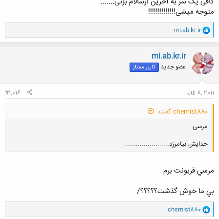
کافی یک سر به آخرین ارسالام بزنی.......
متوجه میشی!!!!!!!!!!!!!!
و
mi.ab.kr.ir
ا
ک
ن
mi.ab.kr.ir
ش
عضو جدید
کاربر ممتاز
ه
ا
:
#1,016
Jul 8, 2011
chemist880 گفت:
مرسی
خدایش بیامرزد.......................
مرسي قربونت برم
بي ما خوش گذشت؟؟؟؟؟/
کلیک کنید تا باز شود...
و
chemist880
ا