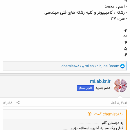
1-
- اسم : محمد
- رشته : کامیپیوتر و کلیه رشته های فنی مهندسی
- سن: 37
2-
3-
4-
5-
6-
و
Ice Dream
,
mi.ab.kr.ir
و
chemist880
ا
ک
ن
mi.ab.kr.ir
ش
عضو جدید
کاربر ممتاز
ه
ا
:
#1,018
Jul 8, 2011
chemist880 گفت:
به دوستان گلم.....................
کافی یک سر به آخرین ارسالام بزنی.......