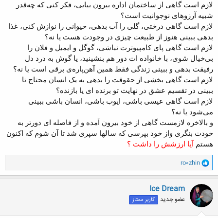
لازم است گاهی از ساختمان اداره بیرون بیایی، فکر کنی که چه‌قدر
شبیه آرزوهای نوجوانیت است؟
لازم است گاهی درختی، گلی را آب بدهی، حیوانی را نوازش کنی، غذا
بدهی ببینی
هنوز از طبیعت چیزی در وجودت هست یا نه؟
لازم است گاهی پای کامپیوترت نباشی، گوگل و ایمیل و فلان را
بی‌خیال شوی، با خانواده ات دور هم بنشینید، یا
گوش به
درد دل
رفیقت بدهی و
ببینی زندگی فقط همین آهن‌پاره‌ی برقی است یا نه؟
لازم است گاهی
بخشی از
حقوقت را بدهی به یک
انسان محتاج تا
ببینی
در تقسیم عشق در نهایت تو برنده ای یا بازنده؟
لازم است گاهی عیسی باشی، ایوب باشی، انسان باشی ببینی
می‌شود یا نه؟
و بالاخره لازمست گاهی از خود بیرون آمده و از فاصله ای دورتر به
خودت بنگری
واز خود بپرسی
که سالها سپری شد تا آن شوم که اکنون
هستم
آیا ارزشش را داشت ؟
و
ro0zhin
ا
ک
ن
Ice Dream
ش
عضو جدید
کاربر ممتاز
ه
ا
: