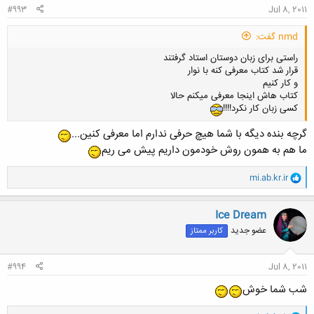
#993
Jul 8, 2011
nmd گفت:
راستی برای زبان دوستان استاد گرفتند
قرار شد کتاب معرفی کنه با نوار
و کار کنیم
کتاب هاش اینجا معرفی میکنم حالا
کسی زبان کار نکرد!!!!
گرچه بنده دیگه با شما هیچ حرفی ندارم اما معرفی کنین...
ما هم به همون روش خودمون داریم پیش می ریم
و
mi.ab.kr.ir
ا
ک
ن
Ice Dream
ش
عضو جدید
کاربر ممتاز
ه
ا
:
#994
Jul 8, 2011
شب شما خوش