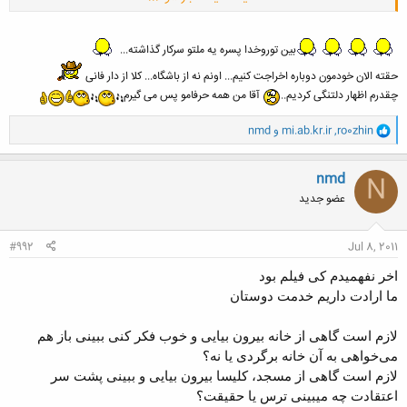
برداش آزاد از قران
مرگ
بین توروخدا پسره یه ملتو سرکار گذاشته...
حقته الان خودمون دوباره اخراجت کنیم... اونم نه از باشگاه... کلا از دار فانی
چقدرم اظهار دلتنگی کردیم..
آقا من همه حرفامو پس می گیرم
و
ro0zhin
,
mi.ab.kr.ir
و
nmd
ا
ک
ن
nmd
N
ش
عضو جدید
ه
ا
:
#992
Jul 8, 2011
اخر نفهمیدم کی فیلم بود
ما ارادت داریم خدمت دوستان
لازم است گاهی از خانه بیرون بیایی و خوب فکر کنی ببینی باز هم
می‌خواهی به آن خانه برگردی یا نه؟
لازم است گاهی از مسجد، کلیسا
بیرون بیایی و ببینی
پشت سر
اعتقادت چه میبینی
ترس یا حقیقت؟