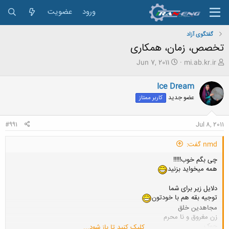
ورود
عضویت
گفتگوی آزاد
تخصص، زمان، همکاری
ش
ت
Jun 7, 2011
mi.ab.kr.ir
ر
ا
و
ر
Ice Dream
ع
ی
عضو جدید
کاربر ممتاز
ک
خ
ن
ش
ن
ر
#991
Jul 8, 2011
د
و
ه
ع
nmd گفت:
م
و
چی بگم خوب!!!!!
ض
همه میخواید بزنید
و
ع
دلایل زیر برای شما
توجیه بقه هم با خودتون
مجاهدین خلق
زن مغروق و نا محرم
جوک
کلیک کنید تا باز شود...