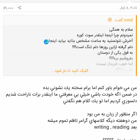
#1,000
Jul 8, 2011
nmd گفت:
سلام به همگی
نمیدونم چرا اینجا اینقدر سوت کوره
آخرش نتونستید یه ساعت مشخص بذاید بیاید اینجا
دلم گرفته ازاین روزها دلم تنگ است!!!!
به قول یکی از دوستان
بفروشیم بره!!!!!
اما خوب خریدار نیست
هست؟
کلیک کنید تا باز شود...
چی بگم خوب!!!!!
من مي خوام باور كنم اما برام سخته يك نشوني بده
همه میخواید بزنید
در ضمن اگه خودت باشي خيلي بي معرفتي ما اينقدر برات ناراحت شديم
دلسوزي كرديم اما تو يك كلام هم نگفتي
دلایل زیر برای شما
توجیه بقه هم با خودتون
اگر منظور از زبان به من بود
مجاهدین خلق
من دوهفته ديگه كلاسهاي گرامر تافلم تموم ميشه
زن مغروق و نا محرم
بعد writing , reading
جوک
برداش آزاد از قران
مرگ