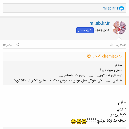
و
mi.ab.kr.ir
ا
کلیک کنید تا باز شود...
ک
ن
mi.ab.kr.ir
ش
عضو جدید
کاربر ممتاز
ه
ا
:
#1,010
Jul 8, 2011
chemist880 گفت:
سلام
خوبی مهندس؟
دوستان نیستن..............من که هستم........
خدایی ........کی خوش فول بودن به موقع میتینگ ها رو تشریف داشتن؟
سلام
کلیک کنید تا باز شود...
خوبي
كجايي تو
حرف بد زده بودي؟؟؟؟؟