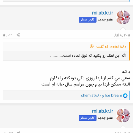
ا
ک
ن
mi.ab.kr.ir
ش
عضو جدید
کاربر ممتاز
ه
ا
:
#1,012
Jul 8, 2011
chemist880 گفت:
اگه این لطف رو بکنید که فوق العاده است...........
باشه
سعي مي كنم از فردا روزي يكي دونكته را بذارم
البته ممكن فردا نيام چون مراسم سال خاله ام است
کلیک کنید تا باز شود...
و
Ice Dream
و
chemist880
ا
ک
ن
mi.ab.kr.ir
ش
عضو جدید
کاربر ممتاز
ه
ا
: