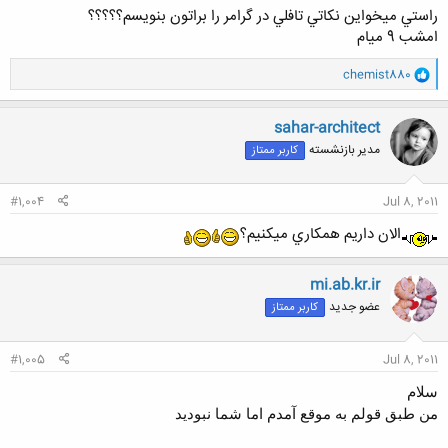
راستي ميخواين نكاتي تافلي در گرامر را براتون بنويسم؟؟؟؟؟
امشب 9 ميام
و
chemist880
ا
ک
ن
sahar-architect
ش
مدیر بازنشسته
کاربر ممتاز
ه
ا
:
#1,004
Jul 8, 2011
الان داريم همكاري ميكنيم؟
mi.ab.kr.ir
عضو جدید
کاربر ممتاز
#1,005
Jul 8, 2011
سلام
من طبق قولم به موقع آمدم اما شما نبوديد