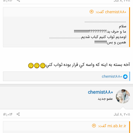
#1,013
Jul 8, 2011
chemist880 گفت:
...................................
سلام
ما و حرف بد؟؟؟؟؟؟؟؟؟؟!!!!!!!!!!!!!!!!!
اومدیم ثواب کنیم کباب شدیم...........................
همین و بس!!!!!!!!!!!!!!
کلیک کنید تا باز شود...
آخه بسته به اينه كه واسه كي قرار بوده ثواب كني
و
chemist880
ا
ک
ن
chemist880
ش
عضو جدید
ه
ا
:
#1,014
Jul 8, 2011
mi.ab.kr.ir گفت: